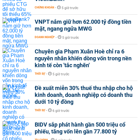
CHỨNG KHOÁN
-
5 giờ trước
VNPT nắm giữ hơn 62.000 tỷ đồng tiền
mặt, ngang ngửa MWG
DOANH NGHIỆP
-
5 giờ trước
Chuyên gia Phạm Xuân Hoè chỉ ra 6
nguyên nhân khiến dòng vốn trong nền
kinh tế còn 'tắc nghẽn'
THỜI SỰ
-
5 giờ trước
Đề xuất miễn 30% thuế thu nhập cho hộ
kinh doanh, doanh nghiệp có doanh thu
dưới 10 tỷ đồng
THỜI SỰ
-
6 giờ trước
BIDV sắp phát hành gần 500 triệu cổ
phiếu, tăng vốn lên gần 77.800 tỷ
TÀI CHÍNH