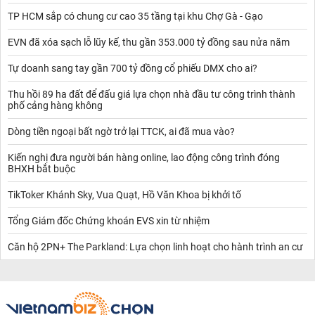
suy giảm mạnh, kéo theo đà giảm của các cổ phiếu cùng ngành
TP HCM sắp có chung cư cao 35 tầng tại khu Chợ Gà - Gạo
tiêu biểu như Địa ốc Đất Xanh-DXG (-5.1%) hay Đầu tư Địa ốc No
Va (Novaland)-NVL (-1.7%).
EVN đã xóa sạch lỗ lũy kế, thu gần 353.000 tỷ đồng sau nửa năm
Nhóm Ngân hàng cũng tạo sức ép lớn lên thị trường khi toàn bộ
Tự doanh sang tay gần 700 tỷ đồng cổ phiếu DMX cho ai?
cổ phiếu Ngân hàng đều giảm điểm, trong đó, VPBank-VPB
(-3.8%), Vietcombank-VCB (-2.1%) và BIDV-BID (-1.7%) có ảnh
Thu hồi 89 ha đất để đấu giá lựa chọn nhà đầu tư công trình thành
hưởng tiêu cực nhất. Nhóm Dầu khí cũng cùng tình trạng khi các
phố cảng hàng không
cổ phiếu lớn trong ngành là PV Gas-GAS (-1.7%) và Petrolimex-
PLX (-1.7%)
Dòng tiền ngoại bất ngờ trở lại TTCK, ai đã mua vào?
Bản tin chứng khoán doanh nghiệp ngày hôm nay
. Cập nhật tin
tức chứng khoán doanh nghiệp mới nhất trong ngày.
Kiến nghị đưa người bán hàng online, lao động công trình đóng
Diễn biến thị trường chứng khoán doanh nghiệp 24h qua.
BHXH bắt buộc
Xem thêm:
Thị trường chứng khoán hôm nay
TikToker Khánh Sky, Vua Quạt, Hồ Văn Khoa bị khởi tố
Tổng Giám đốc Chứng khoán EVS xin từ nhiệm
Căn hộ 2PN+ The Parkland: Lựa chọn linh hoạt cho hành trình an cư