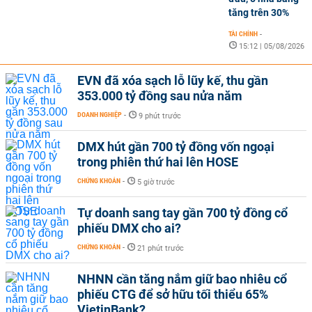
tăng trên 30%
TÀI CHÍNH
-
15:12 | 05/08/2026
EVN đã xóa sạch lỗ lũy kế, thu gần
353.000 tỷ đồng sau nửa năm
DOANH NGHIỆP
-
9 phút trước
DMX hút gần 700 tỷ đồng vốn ngoại
trong phiên thứ hai lên HOSE
CHỨNG KHOÁN
-
5 giờ trước
Tự doanh sang tay gần 700 tỷ đồng cổ
phiếu DMX cho ai?
CHỨNG KHOÁN
-
21 phút trước
NHNN cần tăng nắm giữ bao nhiêu cổ
phiếu CTG để sở hữu tối thiểu 65%
VietinBank?