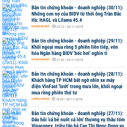
Bản tin chứng khoán - doanh nghiệp (30/11):
Những con nợ của BIDV từ thời ông Trần Bắc
Hà: HAGL và Lilama 45.4
DOANH NGHIỆP
-
23:12 | 30/11/2018
Bản tin chứng khoán - doanh nghiệp (29/11):
Khối ngoại mua ròng 5 phiên liên tiếp, vốn
hóa Ngân hàng BIDV 'bốc hơi' nghìn tỉ
DOANH NGHIỆP
-
21:50 | 29/11/2018
Bản tin chứng khoán - doanh nghiệp (28/11):
Khách hàng TP HCM bất ngờ nhìn xe máy
điện VinFast 'lướt' trong mưa lớn, khối ngoại
mua ròng phiên thứ tư
CHỨNG KHOÁN
-
18:00 | 28/11/2018
Bản tin chứng khoán - doanh nghiệp (27/11):
Dấu hỏi 'cá bé nuốt cá lớn' thương vụ thâu tóm
Vinaconex, triệu tập bà Cao Thị Ngọc Dung vụ