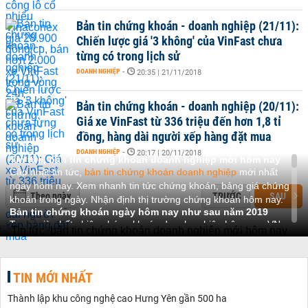
Bản tin chứng khoán - doanh nghiệp (21/11):
Chiến lược giá '3 không' của VinFast chưa
từng có trong lịch sử
DOANH NGHIỆP
-
20:35 | 21/11/2018
Bản tin chứng khoán - doanh nghiệp (20/11):
Giá xe VinFast từ 336 triệu đến hơn 1,8 tỉ
đồng, hàng dài người xếp hàng đặt mua
DOANH NGHIỆP
-
20:17 | 20/11/2018
Tin tức, bản tin chứng khoán doanh nghiệp mới hôm nay
Cập nhật tin tức,
bản tin chứng khoán doanh nghiệp
mới nhất
ngày hôm nay. Xem nhanh tin tức chứng khoán, bảng giá chứng
Theo ngày
TRƯỚC
SAU
khoán trong ngày. Nhận định thị trường chứng khoán hôm nay.
Bản tin chứng khoán ngày hôm nay như sau năm 2019
Trong giờ chốt phiên chứng khoán doanh nghiệp hôm nay, VN-
Index đóng cửa giảm mạnh tại mức 970.07 điểm (-1.89%), với
KLGD khớp lệnh đạt 177.6 triệu cổ phiếu ( 17.0%), tương đương
3,617 tỷ đồng giá trị ( 9.1%).
TIN MỚI NHẤT
Nhóm Bất động sản gây tác động lớn nhất lên sắc đỏ của
VNIndex khi các cổ phiếu Vingroup gồm Vincom Retail-VRE (-
Thành lập khu công nghệ cao Hưng Yên gần 500 ha
4.7%), VinGroup-VIC (-2.9%) và Vinhomes-VHM (-2.3%) đều cùng