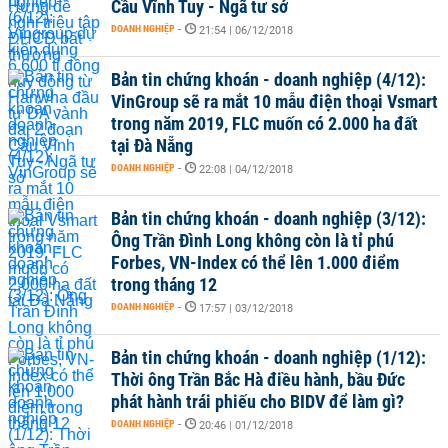
Cầu Vĩnh Tuy - Ngã tư sở
DOANH NGHIỆP
-
21:54 | 06/12/2018
Bản tin chứng khoán - doanh nghiệp (4/12):
VinGroup sẽ ra mắt 10 mẫu điện thoại Vsmart
trong năm 2019, FLC muốn có 2.000 ha đất
tại Đà Nẵng
DOANH NGHIỆP
-
22:08 | 04/12/2018
Bản tin chứng khoán - doanh nghiệp (3/12):
Ông Trần Đình Long không còn là tỉ phú
Forbes, VN-Index có thể lên 1.000 điểm
trong tháng 12
DOANH NGHIỆP
-
17:57 | 03/12/2018
Bản tin chứng khoán - doanh nghiệp (1/12):
Thời ông Trần Bắc Hà điều hành, bầu Đức
phát hành trái phiếu cho BIDV để làm gì?
DOANH NGHIỆP
-
20:46 | 01/12/2018