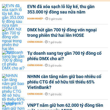
EVN đã xóa sạch lỗ lũy kế, thu gần
353.000 tỷ đồng sau nửa năm
DOANH NGHIỆP
-
3 giờ trước
DMX hút gần 700 tỷ đồng vốn ngoại
trong phiên thứ hai lên HOSE
CHỨNG KHOÁN
-
7 giờ trước
Tự doanh sang tay gần 700 tỷ đồng cổ
phiếu DMX cho ai?
CHỨNG KHOÁN
-
3 giờ trước
NHNN cần tăng nắm giữ bao nhiêu cổ
phiếu CTG để sở hữu tối thiểu 65%
VietinBank?
CHỨNG KHOÁN
-
7 giờ trước
VNPT nắm giữ hơn 62.000 tỷ đồng tiền