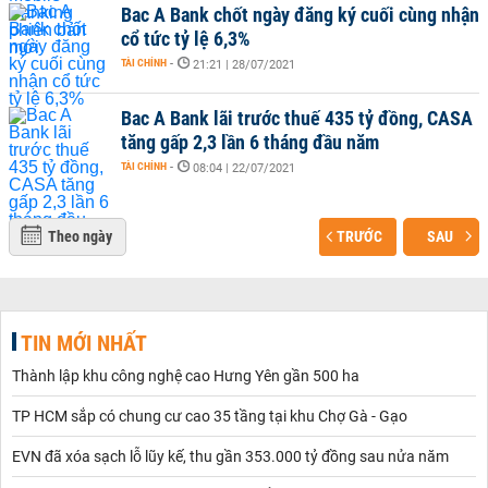
Bac A Bank chốt ngày đăng ký cuối cùng nhận
cổ tức tỷ lệ 6,3%
TÀI CHÍNH
-
21:21 | 28/07/2021
Bac A Bank lãi trước thuế 435 tỷ đồng, CASA
tăng gấp 2,3 lần 6 tháng đầu năm
TÀI CHÍNH
-
08:04 | 22/07/2021
Theo ngày
TRƯỚC
SAU
TIN MỚI NHẤT
Thành lập khu công nghệ cao Hưng Yên gần 500 ha
TP HCM sắp có chung cư cao 35 tầng tại khu Chợ Gà - Gạo
EVN đã xóa sạch lỗ lũy kế, thu gần 353.000 tỷ đồng sau nửa năm