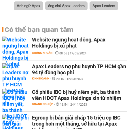
Anh ngữ Apax
ông chủ Apax Leaders
Apax Leaders
Có thể bạn quan tâm
Website ngưng hoạt động, Apax
Holdings bị xử phạt
CHỨNG KHOÁN
-
08:56 | 17/05/2024
Apax Leaders nợ phụ huynh TP HCM gần
94 tỷ đồng học phí
KINH DOANH
-
20:16 | 12/03/2024
Cổ phiếu IBC bị huỷ niêm yết, ba thành
viên HĐQT Apax Holdings xin từ nhiệm
DOANH NGHIỆP
-
16:54 | 24/11/2023
Egroup bị bán giải chấp 15 triệu cp IBC
trong hơn một tháng, sở hữu tại Apax