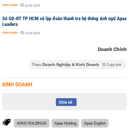
KINH DOANH
-
22-02-2023
Sở GD-ĐT TP HCM sẽ lập đoàn thanh tra hệ thống Anh ngữ Apax
Leaders
KINH DOANH
-
15-02-2023
Doanh Chính
Theo
Doanh Nghiệp & Kinh Doanh
Copy link
KINH DOANH
Chia sẻ
APAX HOLDINGS
Apax Holding
Apax English