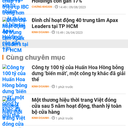
Holdings còn gần 17%
CHỨNG KHOÁN
-
14:49 | 09/08/2023
Đình chỉ hoạt động 40 trung tâm Apax
Leaders tại TP HCM
KINH DOANH
-
15:49 | 26/04/2023
Cùng chuyên mục
Công ty 100 tỷ của Huấn Hoa Hồng bỗng
dưng ‘biến mất’, một công ty khác đã giải
thể
KINH DOANH
-
1 phút trước
Một thương hiệu thời trang Việt đóng
cửa sau 5 năm hoạt động, thanh lý toàn
bộ cửa hàng
KINH DOANH
-
1 phút trước