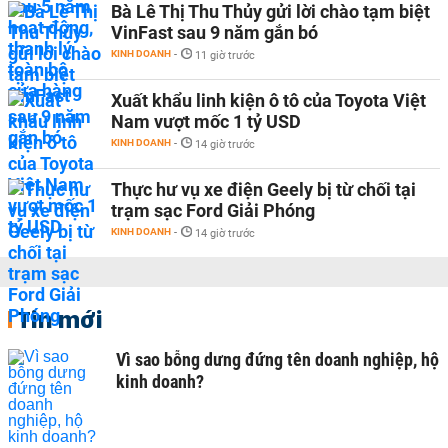
Bà Lê Thị Thu Thủy gửi lời chào tạm biệt
VinFast sau 9 năm gắn bó
KINH DOANH
-
11 giờ trước
Xuất khẩu linh kiện ô tô của Toyota Việt
Nam vượt mốc 1 tỷ USD
KINH DOANH
-
14 giờ trước
Thực hư vụ xe điện Geely bị từ chối tại
trạm sạc Ford Giải Phóng
KINH DOANH
-
14 giờ trước
Tin mới
Vì sao bỗng dưng đứng tên doanh nghiệp, hộ
kinh doanh?