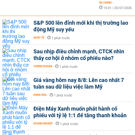
TÀI CHÍNH
-
15:01 | 20/07/2026
S&P 500 lên đỉnh mới khi thị trường lao
động Mỹ suy yếu
QUỐC TẾ
-
1 phút trước
Sau nhịp điều chỉnh mạnh, CTCK nhìn
thấy cơ hội ở nhóm cổ phiếu nào?
CHỨNG KHOÁN
-
1 phút trước
Giá vàng hôm nay 8/8: Lên cao nhất 7
tuần sau dữ liệu việc làm Mỹ
HÀNG HÓA
-
1 phút trước
Điện Máy Xanh muốn phát hành cổ
phiếu với tỷ lệ 1:1 để tăng thanh khoản
DOANH NGHIỆP
-
1 phút trước