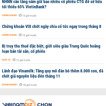
NHNN cần tăng nắm giữ bao nhiêu cổ phiếu CTG để sở hữu
tối thiểu 65% VietinBank?
CHỨNG KHOÁN
-
13 giờ trước
Chứng khoán VIX chốt ngày chia cổ tức ngay trong tháng 8
CHỨNG KHOÁN
-
13 giờ trước
Bị truy thu thuế đặc biệt, giới siêu giàu Trung Quốc hoảng
loạn bán tài sản, cổ phiếu
QUỐC TẾ
-
12 giờ trước
Lãnh đạo Vinamilk: Tăng quy mô đàn bò thêm 8.000 con, đã
chốt giá nguyên liệu đến tháng 11
DOANH NGHIỆP
-
18 giờ trước