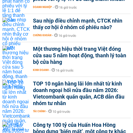
DOANH NGHIỆP
-
16 giờ trước
Sau nhịp điều chỉnh mạnh, CTCK nhìn
thấy cơ hội ở nhóm cổ phiếu nào?
CHỨNG KHOÁN
-
16 giờ trước
Một thương hiệu thời trang Việt đóng
cửa sau 5 năm hoạt động, thanh lý toàn
bộ cửa hàng
KINH DOANH
-
16 giờ trước
TOP 10 ngân hàng lãi lớn nhất từ kinh
doanh ngoại hối nửa đầu năm 2026:
Vietcombank quán quân, ACB dẫn đầu
nhóm tư nhân
TÀI CHÍNH
-
10 giờ trước
Công ty 100 tỷ của Huấn Hoa Hồng
bỗng dưng ‘biến mất’, một công ty khác