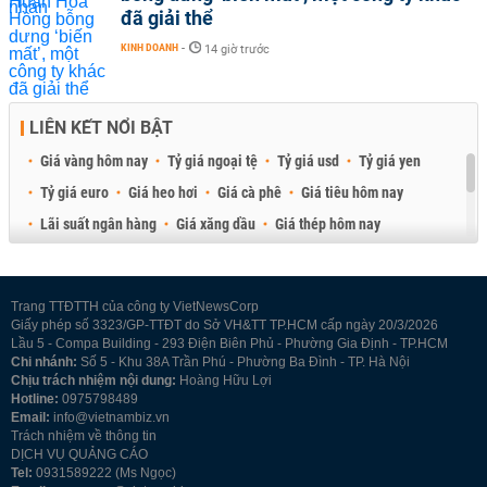
đã giải thể
KINH DOANH
-
14 giờ trước
LIÊN KẾT NỔI BẬT
Giá vàng hôm nay
Tỷ giá ngoại tệ
Tỷ giá usd
Tỷ giá yen
Tỷ giá euro
Giá heo hơi
Giá cà phê
Giá tiêu hôm nay
Lãi suất ngân hàng
Giá xăng dầu
Giá thép hôm nay
Giá sầu riêng
Giá thịt heo
Giá gạo
Giá cao su
Best Retail Brokers
Diễn đàn đầu tư Việt Nam 2026
Trang TTĐTTH của công ty VietNewsCorp
Giấy phép số 3323/GP-TTĐT do Sở VH&TT TP.HCM cấp ngày 20/3/2026
Lầu 5 - Compa Building - 293 Điện Biên Phủ - Phường Gia Định - TP.HCM
Chi nhánh:
Số 5 - Khu 38A Trần Phú - Phường Ba Đình - TP. Hà Nội
Chịu trách nhiệm nội dung:
Hoàng Hữu Lợi
Hotline:
0975798489
Email:
info@vietnambiz.vn
Trách nhiệm về thông tin
DỊCH VỤ QUẢNG CÁO
Tel:
0931589222 (Ms Ngọc)