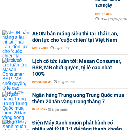
120 ngày
KINH DOANH
-
09:47 | 24/07/2026
AEON bán mảng siêu thị tại Thái Lan,
dồn lực cho ‘cuộc chiến’ tại Việt Nam
KINH DOANH
-
9 giờ trước
Lịch cổ tức tuần tới: Masan Consumer,
BSR, MB chốt quyền, tỷ lệ cao nhất
100%
DOANH NGHIỆP
-
10 giờ trước
Ngân hàng Trung ương Trung Quốc mua
thêm 20 tấn vàng trong tháng 7
HÀNG HÓA
-
8 giờ trước
Điện Máy Xanh muốn phát hành cổ
phiếu với tỷ lệ 1:1 để tăng thanh khoản