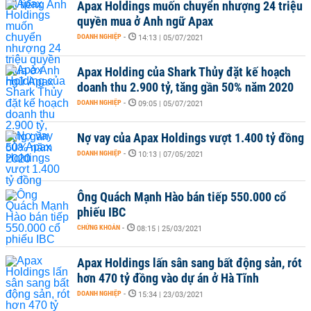
Apax Holdings muốn chuyển nhượng 24 triệu
quyền mua ở Anh ngữ Apax
DOANH NGHIỆP
-
14:13 | 05/07/2021
Apax Holding của Shark Thủy đặt kế hoạch
doanh thu 2.900 tỷ, tăng gần 50% năm 2020
DOANH NGHIỆP
-
09:05 | 05/07/2021
Nợ vay của Apax Holdings vượt 1.400 tỷ đồng
DOANH NGHIỆP
-
10:13 | 07/05/2021
Ông Quách Mạnh Hào bán tiếp 550.000 cổ
phiếu IBC
CHỨNG KHOÁN
-
08:15 | 25/03/2021
Apax Holdings lấn sân sang bất động sản, rót
hơn 470 tỷ đồng vào dự án ở Hà Tĩnh
DOANH NGHIỆP
-
15:34 | 23/03/2021