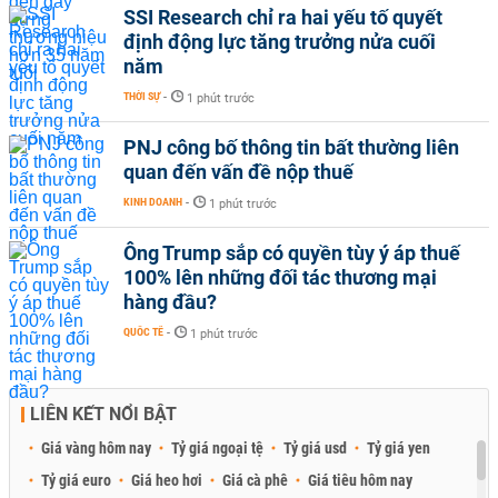
SSI Research chỉ ra hai yếu tố quyết
định động lực tăng trưởng nửa cuối
năm
THỜI SỰ
-
1 phút trước
PNJ công bố thông tin bất thường liên
quan đến vấn đề nộp thuế
KINH DOANH
-
1 phút trước
Ông Trump sắp có quyền tùy ý áp thuế
100% lên những đối tác thương mại
hàng đầu?
QUỐC TẾ
-
1 phút trước
LIÊN KẾT NỔI BẬT
Giá vàng hôm nay
Tỷ giá ngoại tệ
Tỷ giá usd
Tỷ giá yen
Tỷ giá euro
Giá heo hơi
Giá cà phê
Giá tiêu hôm nay