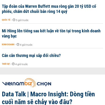
Tập đoàn của Warren Buffett mua ròng gần 20 tỷ USD cổ
phiếu, chấm dứt chuỗi bán ròng 14 quý
QUỐC TẾ
-
5 giờ trước
Mi Hồng lên tiếng sau kết luận về tồn tại trong kinh doanh
vàng bạc
KINH DOANH
-
4 giờ trước
Cán cân thương mại sắp đổi chiều?
THỜI SỰ
-
4 giờ trước
Data Talk | Macro Insight: Dòng tiền
cuối năm sẽ chảy vào đâu?