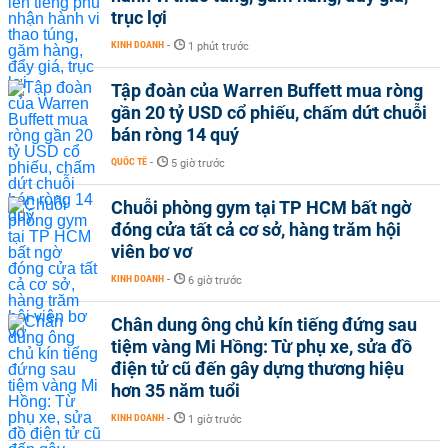
trục lợi
KINH DOANH
-
1 phút trước
Tập đoàn của Warren Buffett mua ròng
gần 20 tỷ USD cổ phiếu, chấm dứt chuỗi
bán ròng 14 quý
QUỐC TẾ
-
5 giờ trước
Chuỗi phòng gym tại TP HCM bất ngờ
đóng cửa tất cả cơ sở, hàng trăm hội
viên bơ vơ
KINH DOANH
-
6 giờ trước
Chân dung ông chủ kín tiếng đứng sau
tiệm vàng Mi Hồng: Từ phụ xe, sửa đồ
điện tử cũ đến gây dựng thương hiệu
hơn 35 năm tuổi
KINH DOANH
-
1 giờ trước