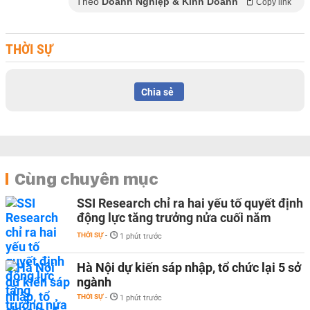
Theo
Doanh Nghiệp & Kinh Doanh
Copy link
THỜI SỰ
Chia sẻ
Cùng chuyên mục
SSI Research chỉ ra hai yếu tố quyết định
động lực tăng trưởng nửa cuối năm
THỜI SỰ
-
1 phút trước
Hà Nội dự kiến sáp nhập, tổ chức lại 5 sở
ngành
THỜI SỰ
-
1 phút trước