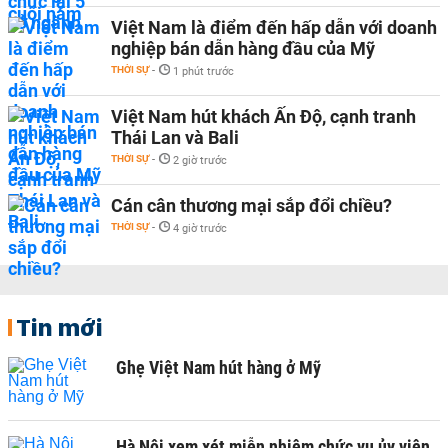
Việt Nam là điểm đến hấp dẫn với doanh
nghiệp bán dẫn hàng đầu của Mỹ
THỜI SỰ
-
1 phút trước
Việt Nam hút khách Ấn Độ, cạnh tranh
Thái Lan và Bali
THỜI SỰ
-
2 giờ trước
Cán cân thương mại sắp đổi chiều?
THỜI SỰ
-
4 giờ trước
Tin mới
Ghẹ Việt Nam hút hàng ở Mỹ
Hà Nội xem xét miễn nhiệm chức vụ ủy viên