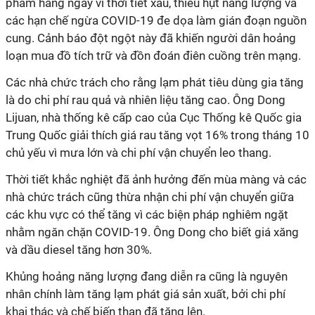
phẩm hàng ngày vì thời tiết xấu, thiếu hụt năng lượng và
các hạn chế ngừa COVID-19 đe dọa làm gián đoạn nguồn
cung. Cảnh báo đột ngột này đã khiến người dân hoảng
loạn mua đồ tích trữ và đồn đoán điên cuồng trên mạng.
Các nhà chức trách cho rằng lạm phát tiêu dùng gia tăng
là do chi phí rau quả và nhiên liệu tăng cao. Ông Dong
Lijuan, nhà thống kê cấp cao của Cục Thống kê Quốc gia
Trung Quốc giải thích giá rau tăng vọt 16% trong tháng 10
chủ yếu vì mưa lớn và chi phí vận chuyển leo thang.
Thời tiết khắc nghiệt đã ảnh hưởng đến mùa màng và các
nhà chức trách cũng thừa nhận chi phí vận chuyển giữa
các khu vực có thể tăng vì các biện pháp nghiêm ngặt
nhằm ngăn chặn COVID-19. Ông Dong cho biết giá xăng
và dầu diesel tăng hơn 30%.
Khủng hoảng năng lượng đang diễn ra cũng là nguyên
nhân chính làm tăng lạm phát giá sản xuất, bởi chi phí
khai thác và chế biến than đã tăng lên.