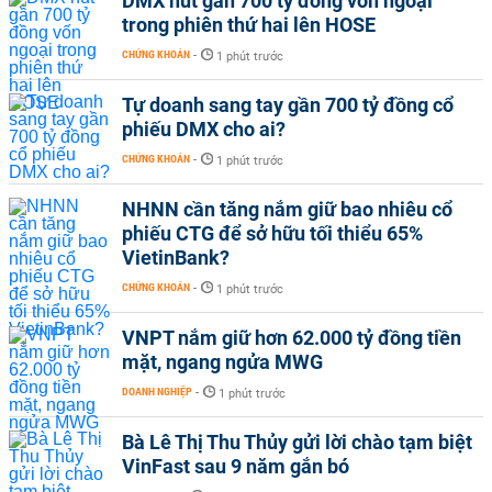
DMX hút gần 700 tỷ đồng vốn ngoại
trong phiên thứ hai lên HOSE
CHỨNG KHOÁN
-
1 phút trước
Tự doanh sang tay gần 700 tỷ đồng cổ
phiếu DMX cho ai?
CHỨNG KHOÁN
-
1 phút trước
NHNN cần tăng nắm giữ bao nhiêu cổ
phiếu CTG để sở hữu tối thiểu 65%
VietinBank?
CHỨNG KHOÁN
-
1 phút trước
VNPT nắm giữ hơn 62.000 tỷ đồng tiền
mặt, ngang ngửa MWG
DOANH NGHIỆP
-
1 phút trước
Bà Lê Thị Thu Thủy gửi lời chào tạm biệt
VinFast sau 9 năm gắn bó