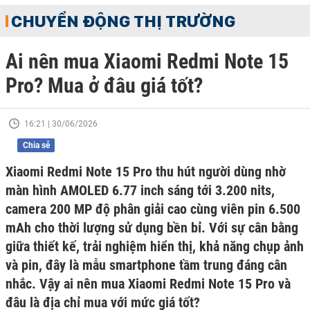
CHUYỂN ĐỘNG THỊ TRƯỜNG
Ai nên mua Xiaomi Redmi Note 15
Pro? Mua ở đâu giá tốt?
16:21 | 30/06/2026
Chia sẻ
Xiaomi Redmi Note 15 Pro thu hút người dùng nhờ
màn hình AMOLED 6.77 inch sáng tới 3.200 nits,
camera 200 MP độ phân giải cao cùng viên pin 6.500
mAh cho thời lượng sử dụng bền bỉ. Với sự cân bằng
giữa thiết kế, trải nghiệm hiển thị, khả năng chụp ảnh
và pin, đây là mẫu smartphone tầm trung đáng cân
nhắc. Vậy ai nên mua Xiaomi Redmi Note 15 Pro và
đâu là địa chỉ mua với mức giá tốt?