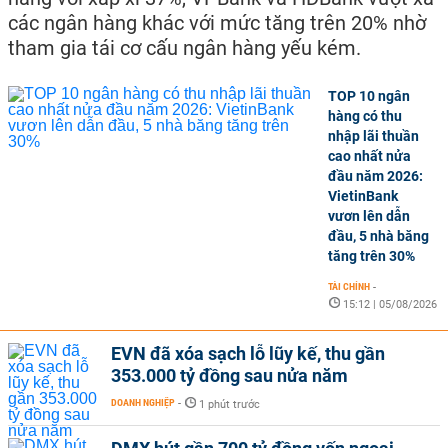
các ngân hàng khác với mức tăng trên 20% nhờ
tham gia tái cơ cấu ngân hàng yếu kém.
TOP 10 ngân
hàng có thu
nhập lãi thuần
cao nhất nửa
đầu năm 2026:
VietinBank
vươn lên dẫn
đầu, 5 nhà băng
tăng trên 30%
TÀI CHÍNH
-
15:12 | 05/08/2026
EVN đã xóa sạch lỗ lũy kế, thu gần
353.000 tỷ đồng sau nửa năm
DOANH NGHIỆP
-
1 phút trước