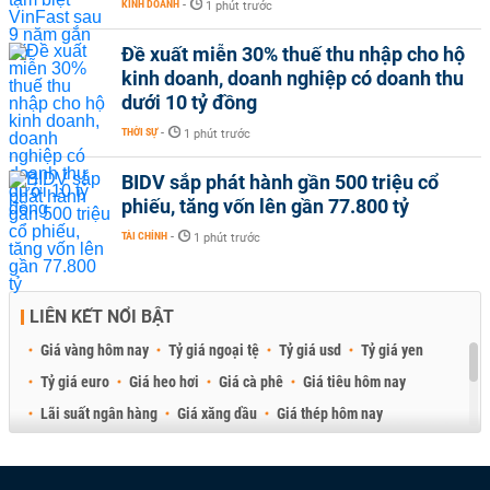
KINH DOANH
-
1 phút trước
Đề xuất miễn 30% thuế thu nhập cho hộ
kinh doanh, doanh nghiệp có doanh thu
dưới 10 tỷ đồng
THỜI SỰ
-
1 phút trước
BIDV sắp phát hành gần 500 triệu cổ
phiếu, tăng vốn lên gần 77.800 tỷ
TÀI CHÍNH
-
1 phút trước
LIÊN KẾT NỔI BẬT
Giá vàng hôm nay
Tỷ giá ngoại tệ
Tỷ giá usd
Tỷ giá yen
Tỷ giá euro
Giá heo hơi
Giá cà phê
Giá tiêu hôm nay
Lãi suất ngân hàng
Giá xăng dầu
Giá thép hôm nay
Giá sầu riêng
Giá thịt heo
Giá gạo
Giá cao su
Best Retail Brokers
Diễn đàn đầu tư Việt Nam 2026