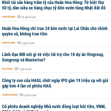
Khối tài sản hàng trăm tỷ của Huấn Hoa Hồng: Từ biệt thự
50 tỷ, dàn siêu xe hàng chục tỷ đến vườn tùng Nhật đắt đỏ
KINH DOANH
-
16 giờ trước
Huấn Hoa Hồng chỉ trao 24 bồn nước tại Lai Châu cho chính
quyền xã, không trao tiền
KINH DOANH
-
2 giờ trước
Lãnh đạo MB nói gì về việc tài trợ cho 18 dự án Vingroup,
Sungroup và Masterise?
TÀI CHÍNH
-
7 giờ trước
Công ty con của HAGL chốt ngày IPO gần 19 triệu cp với giá
gấp hơn 4 lần cổ phiếu HAG
CHỨNG KHOÁN
-
6 giờ trước
Cổ phiếu doanh nghiệp Nhà nước đồng loạt hút tiền, VNM,