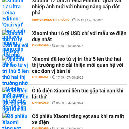
Xiaomi 17 Ultra Leica Edition: 'Quái vật'
nhiếp ảnh mới với những nâng cấp đột
phá
CHUYỂN ĐỘNG THỊ TRƯỜNG
-
15:18 | 17/03/2026
Xiaomi thu 16 tỷ USD chỉ với mẫu xe điện
duy nhất
KINH DOANH
-
09:55 | 20/08/2025
‘Xiaomi đã leo từ vị trí thứ 5 lên thứ hai
thị trường nhờ cải thiện mối quan hệ với
các đơn vị bán lẻ’
KINH DOANH
-
17:49 | 07/08/2025
Ô tô điện Xiaomi liên tục gặp tai nạn khi
lái thử
KINH DOANH
-
06:00 | 04/04/2024
Cổ phiếu Xiaomi tăng vọt sau khi ra mắt
xe điện
KINH DOANH
-
22:15 | 02/04/2024