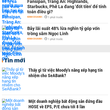
Fansipan, Tràng An: Highlands,
Starbucks, Phê La đang 'đốt tiền' để tính
toán điều gì?
KINH DOANH
-
1 phút trước
Bẫy lãi suất 48% lừa nghìn tỷ góp vốn
trồng sâm Ngọc Linh
KINH DOANH
-
1 phút trước
Tin mới
Thấy gì từ việc Moody's nâng xếp hạng tín
nhiệm cho SeABank?
Một doanh nghiệp bất động sản đứng đầu
HOSE về EPS, P/E chưa tới 8 lần