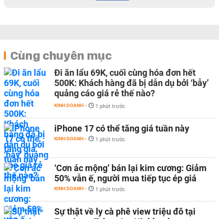
Cùng chuyên mục
Đi ăn lẩu 69K, cuối cùng hóa đơn hết
500K: Khách hàng đã bị dẫn dụ bởi ‘bẫy’
quảng cáo giá rẻ thế nào?
KINH DOANH
-
1 phút trước
iPhone 17 có thể tăng giá tuần này
KINH DOANH
-
1 phút trước
‘Cơn ác mộng’ bán lại kim cương: Giảm
50% vẫn ế, người mua tiếp tục ép giá
KINH DOANH
-
1 phút trước
Sự thật về ly cà phê view triệu đô tại