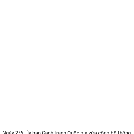
Ngày 2/6, Ủy ban Cạnh tranh Quốc gia vừa công bố thông