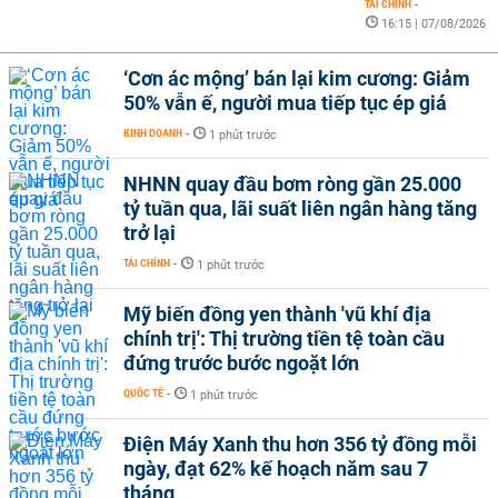
TÀI CHÍNH
-
16:15 | 07/08/2026
‘Cơn ác mộng’ bán lại kim cương: Giảm
50% vẫn ế, người mua tiếp tục ép giá
KINH DOANH
-
1 phút trước
NHNN quay đầu bơm ròng gần 25.000
tỷ tuần qua, lãi suất liên ngân hàng tăng
trở lại
TÀI CHÍNH
-
1 phút trước
Mỹ biến đồng yen thành 'vũ khí địa
chính trị': Thị trường tiền tệ toàn cầu
đứng trước bước ngoặt lớn
QUỐC TẾ
-
1 phút trước
Điện Máy Xanh thu hơn 356 tỷ đồng mỗi
ngày, đạt 62% kế hoạch năm sau 7
tháng