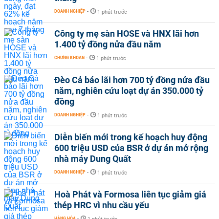
DOANH NGHIỆP
-
1 phút trước
Công ty mẹ sàn HOSE và HNX lãi hơn
1.400 tỷ đồng nửa đầu năm
CHỨNG KHOÁN
-
1 phút trước
Đèo Cả báo lãi hơn 700 tỷ đồng nửa đầu
năm, nghiên cứu loạt dự án 350.000 tỷ
đồng
DOANH NGHIỆP
-
1 phút trước
Diễn biến mới trong kế hoạch huy động
600 triệu USD của BSR ở dự án mở rộng
nhà máy Dung Quất
DOANH NGHIỆP
-
1 phút trước
Hoà Phát và Formosa liên tục giảm giá
thép HRC vì nhu cầu yếu
HÀNG HÓA
-