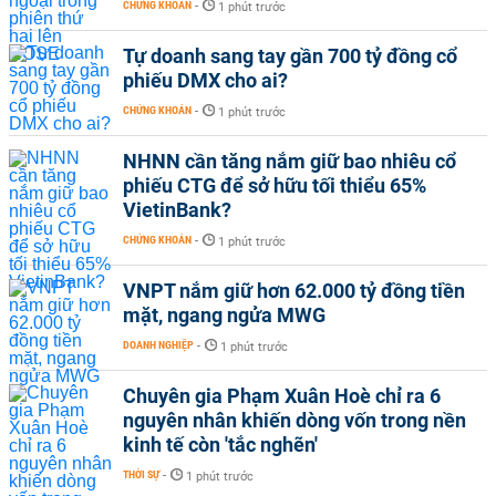
CHỨNG KHOÁN
-
1 phút trước
Tự doanh sang tay gần 700 tỷ đồng cổ
phiếu DMX cho ai?
CHỨNG KHOÁN
-
1 phút trước
NHNN cần tăng nắm giữ bao nhiêu cổ
phiếu CTG để sở hữu tối thiểu 65%
VietinBank?
CHỨNG KHOÁN
-
1 phút trước
VNPT nắm giữ hơn 62.000 tỷ đồng tiền
mặt, ngang ngửa MWG
DOANH NGHIỆP
-
1 phút trước
Chuyên gia Phạm Xuân Hoè chỉ ra 6
nguyên nhân khiến dòng vốn trong nền
kinh tế còn 'tắc nghẽn'
THỜI SỰ
-
1 phút trước