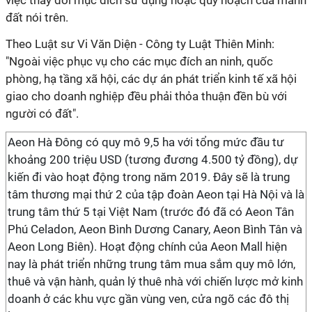
việc thay đổi mục đích sử dụng hoặc quy hoạch của mảnh
đất nói trên.
Theo Luật sư Vi Văn Diện - Công ty Luật Thiên Minh:
"Ngoài việc phục vụ cho các mục đích an ninh, quốc
phòng, hạ tầng xã hội, các dự án phát triển kinh tế xã hội
giao cho doanh nghiệp đều phải thỏa thuận đền bù với
người có đất".
Aeon Hà Đông có quy mô 9,5 ha với tổng mức đầu tư
khoảng 200 triệu USD (tương đương 4.500 tỷ đồng), dự
kiến đi vào hoạt động trong năm 2019. Đây sẽ là trung
tâm thương mại thứ 2 của tập đoàn Aeon tại Hà Nội và là
trung tâm thứ 5 tại Việt Nam (trước đó đã có Aeon Tân
Phú Celadon, Aeon Bình Dương Canary, Aeon Bình Tân và
Aeon Long Biên). Hoạt động chính của Aeon Mall hiện
nay là phát triển những trung tâm mua sắm quy mô lớn,
thuê và vận hành, quản lý thuê nhà với chiến lược mở kinh
doanh ở các khu vực gần vùng ven, cửa ngõ các đô thị