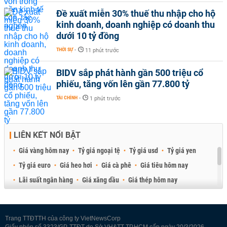
Đề xuất miễn 30% thuế thu nhập cho hộ
kinh doanh, doanh nghiệp có doanh thu
dưới 10 tỷ đồng
THỜI SỰ
-
11 phút trước
BIDV sắp phát hành gần 500 triệu cổ
phiếu, tăng vốn lên gần 77.800 tỷ
TÀI CHÍNH
-
1 phút trước
LIÊN KẾT NỔI BẬT
Giá vàng hôm nay
Tỷ giá ngoại tệ
Tỷ giá usd
Tỷ giá yen
Tỷ giá euro
Giá heo hơi
Giá cà phê
Giá tiêu hôm nay
Lãi suất ngân hàng
Giá xăng dầu
Giá thép hôm nay
Giá sầu riêng
Giá thịt heo
Giá gạo
Giá cao su
Best Retail Brokers
Diễn đàn đầu tư Việt Nam 2026
Trang TTĐTTH của công ty VietNewsCorp