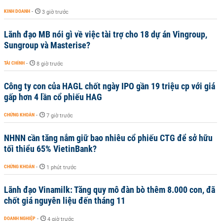
KINH DOANH
-
3 giờ trước
Lãnh đạo MB nói gì về việc tài trợ cho 18 dự án Vingroup,
Sungroup và Masterise?
TÀI CHÍNH
-
8 giờ trước
Công ty con của HAGL chốt ngày IPO gần 19 triệu cp với giá
gấp hơn 4 lần cổ phiếu HAG
CHỨNG KHOÁN
-
7 giờ trước
NHNN cần tăng nắm giữ bao nhiêu cổ phiếu CTG để sở hữu
tối thiểu 65% VietinBank?
CHỨNG KHOÁN
-
1 phút trước
Lãnh đạo Vinamilk: Tăng quy mô đàn bò thêm 8.000 con, đã
chốt giá nguyên liệu đến tháng 11
DOANH NGHIỆP
-
4 giờ trước