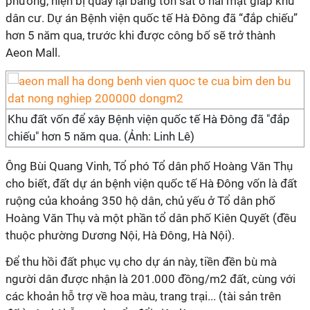
phương, hiện bị quây lại bằng tôn sắt ở hai mặt giáp khu
dân cư. Dự án Bệnh viện quốc tế Hà Đông đã “đắp chiếu”
hơn 5 năm qua, trước khi được công bố sẽ trở thành
Aeon Mall.
Khu đất vốn để xây Bệnh viện quốc tế Hà Đông đã "đắp
chiếu" hơn 5 năm qua. (Ảnh: Linh Lê)
Ông Bùi Quang Vinh, Tổ phó Tổ dân phố Hoàng Văn Thụ
cho biết, đất dự án bệnh viện quốc tế Hà Đông vốn là đất
ruộng của khoảng 350 hộ dân, chủ yếu ở Tổ dân phố
Hoàng Văn Thụ và một phần tổ dân phố Kiên Quyết (đều
thuộc phường Dương Nội, Hà Đông, Hà Nội).
Để thu hồi đất phục vụ cho dự án này, tiền đền bù mà
người dân được nhận là 201.000 đồng/m2 đất, cùng với
các khoản hỗ trợ về hoa màu, trang trại... (tài sản trên