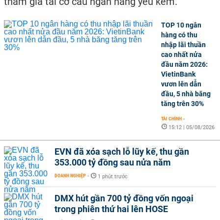
tham gia tái cơ cấu ngân hàng yếu kém.
TOP 10 ngân
hàng có thu
nhập lãi thuần
cao nhất nửa
đầu năm 2026:
VietinBank
vươn lên dẫn
đầu, 5 nhà băng
tăng trên 30%
TÀI CHÍNH
-
15:12 | 05/08/2026
EVN đã xóa sạch lỗ lũy kế, thu gần
353.000 tỷ đồng sau nửa năm
DOANH NGHIỆP
-
1 phút trước
DMX hút gần 700 tỷ đồng vốn ngoại
trong phiên thứ hai lên HOSE