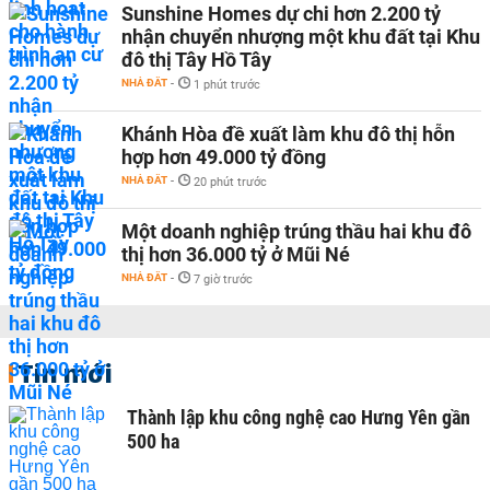
Sunshine Homes dự chi hơn 2.200 tỷ
nhận chuyển nhượng một khu đất tại Khu
đô thị Tây Hồ Tây
NHÀ ĐẤT
-
1 phút trước
Khánh Hòa đề xuất làm khu đô thị hỗn
hợp hơn 49.000 tỷ đồng
NHÀ ĐẤT
-
20 phút trước
Một doanh nghiệp trúng thầu hai khu đô
thị hơn 36.000 tỷ ở Mũi Né
NHÀ ĐẤT
-
7 giờ trước
Tin mới
Thành lập khu công nghệ cao Hưng Yên gần
500 ha