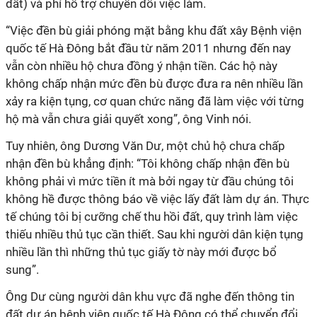
đất) và phí hỗ trợ chuyển đổi việc làm.
“Việc đền bù giải phóng mặt bằng khu đất xây Bệnh viện
quốc tế Hà Đông bắt đầu từ năm 2011 nhưng đến nay
vẫn còn nhiều hộ chưa đồng ý nhận tiền. Các hộ này
không chấp nhận mức đền bù được đưa ra nên nhiều lần
xảy ra kiện tụng, cơ quan chức năng đã làm việc với từng
hộ mà vẫn chưa giải quyết xong”, ông Vinh nói.
Tuy nhiên, ông Dương Văn Dư, một chủ hộ chưa chấp
nhận đền bù khẳng định: “Tôi không chấp nhận đền bù
không phải vì mức tiền ít mà bởi ngay từ đầu chúng tôi
không hề được thông báo về việc lấy đất làm dự án. Thực
tế chúng tôi bị cưỡng chế thu hồi đất, quy trình làm việc
thiếu nhiều thủ tục cần thiết. Sau khi người dân kiện tụng
nhiều lần thì những thủ tục giấy tờ này mới được bổ
sung”.
Ông Dư cùng người dân khu vực đã nghe đến thông tin
đất dự án bệnh viện quốc tế Hà Đông có thể chuyển đổi