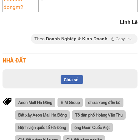
Linh Lê
Theo
Doanh Nghiệp & Kinh Doanh
Copy link
NHÀ ĐẤT
Chia sẻ
Aeon Mall Hà Đông
BIM Group
chưa xong đền bù
Đất xây Aeon Mall Hà Đông
Tổ dân phố Hoàng Văn Thụ
Bệnh viện quốc tế Hà Đông
ông Đoàn Quốc Việt
Giá đất ruộng hiện nay
Giá đất nông nghiệp