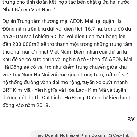
trưng cho tình đoàn kết, hợp tác bền chặt giữa hai nước
Nhật Bản và Việt Nam.”
Dự án Trung tâm thương mại AEON Mall tại quận Hà
Đông nằm trên khu đất với diện tích 16.7 ha, trong đó dự
án AEON Mall chiếm 9.5 ha, với diện tích mặt bằng lên
đến 200.000m2 sẽ trở thành một trong những trung tâm
thương mại lớn nhất Việt Nam. Điểm nhấn của dự án là
khu để xe có sức chứa vài nghìn ô tô - theo đó AEON Mall
Hà Đông sẽ có vai trò như điểm trung chuyển giữa khu
vực Tây Nam Hà Nội với các quận trung tâm, kết nối với
hệ thống đường vành đai mở rộng, tuyến xe buýt nhanh
BRT Kim Mã - Yên Nghĩa và Hòa Lạc - Kim Mã và tuyến
đường sắt đô thị Cát Linh - Hà Đông. Dự án dự kiến hoạt
động vào năm 2019.
P.V
Theo
Doanh Nghiệp & Kinh Doanh
Copy link