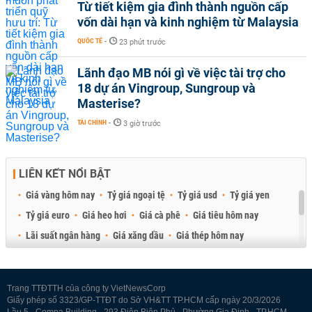
Từ tiết kiệm gia đình thành nguồn cấp
vốn dài hạn và kinh nghiệm từ Malaysia
QUỐC TẾ
-
23 phút trước
Lãnh đạo MB nói gì về việc tài trợ cho
18 dự án Vingroup, Sungroup và
Masterise?
TÀI CHÍNH
-
3 giờ trước
LIÊN KẾT NỔI BẬT
Giá vàng hôm nay
Tỷ giá ngoại tệ
Tỷ giá usd
Tỷ giá yen
Tỷ giá euro
Giá heo hơi
Giá cà phê
Giá tiêu hôm nay
Lãi suất ngân hàng
Giá xăng dầu
Giá thép hôm nay
Giá sầu riêng
Giá thịt heo
Giá gạo
Giá cao su
Best Retail Brokers
Diễn đàn đầu tư Việt Nam 2026
Trang TTĐTTH của công ty VietNewsCorp
Giấy phép số 3323/GP-TTĐT do Sở VH&TT TP.HCM cấp ngày 20/3/2026