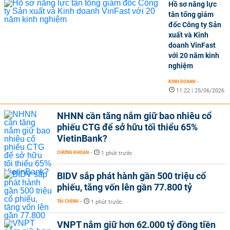
Hồ sơ năng lực
tân tổng giám
đốc Công ty Sản
xuất và Kinh
doanh VinFast
với 20 năm kinh
nghiệm
KINH DOANH
-
11:22 | 25/06/2026
NHNN cần tăng nắm giữ bao nhiêu cổ
phiếu CTG để sở hữu tối thiểu 65%
VietinBank?
CHỨNG KHOÁN
-
1 phút trước
BIDV sắp phát hành gần 500 triệu cổ
phiếu, tăng vốn lên gần 77.800 tỷ
TÀI CHÍNH
-
1 phút trước
VNPT nắm giữ hơn 62.000 tỷ đồng tiền