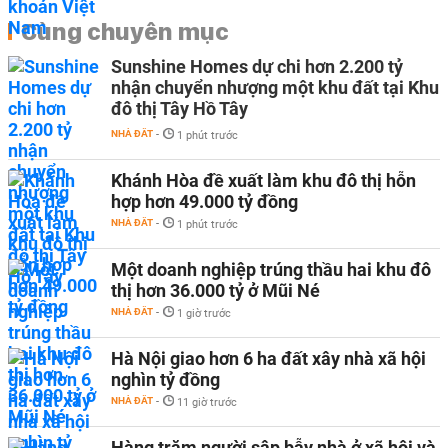
Cùng chuyên mục
Sunshine Homes dự chi hơn 2.200 tỷ
nhận chuyển nhượng một khu đất tại Khu
đô thị Tây Hồ Tây
NHÀ ĐẤT
-
1 phút trước
Khánh Hòa đề xuất làm khu đô thị hỗn
hợp hơn 49.000 tỷ đồng
NHÀ ĐẤT
-
1 phút trước
Một doanh nghiệp trúng thầu hai khu đô
thị hơn 36.000 tỷ ở Mũi Né
NHÀ ĐẤT
-
1 giờ trước
Hà Nội giao hơn 6 ha đất xây nhà xã hội
nghìn tỷ đồng
NHÀ ĐẤT
-
11 giờ trước
Hàng trăm người sập bẫy nhà ở xã hội và