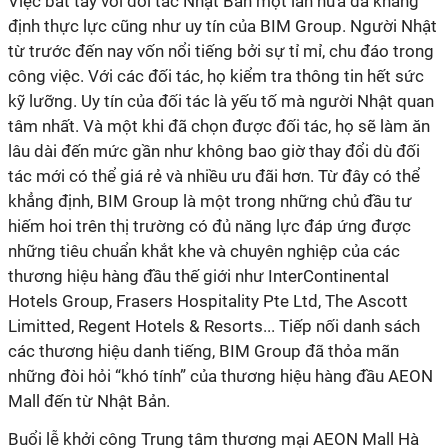
Việc bắt tay với đối tác Nhật Bản một lần nữa đã khẳng
định thực lực cũng như uy tín của BIM Group. Người Nhật
từ trước đến nay vốn nổi tiếng bởi sự tỉ mỉ, chu đáo trong
công việc. Với các đối tác, họ kiểm tra thông tin hết sức
kỹ lưỡng. Uy tín của đối tác là yếu tố mà người Nhật quan
tâm nhất. Và một khi đã chọn được đối tác, họ sẽ làm ăn
lâu dài đến mức gần như không bao giờ thay đổi dù đối
tác mới có thể giá rẻ và nhiều ưu đãi hơn. Từ đây có thể
khẳng định, BIM Group là một trong những chủ đầu tư
hiếm hoi trên thị trường có đủ năng lực đáp ứng được
những tiêu chuẩn khắt khe và chuyên nghiệp của các
thương hiệu hàng đầu thế giới như InterContinental
Hotels Group, Frasers Hospitality Pte Ltd, The Ascott
Limitted, Regent Hotels & Resorts... Tiếp nối danh sách
các thương hiệu danh tiếng, BIM Group đã thỏa mãn
những đòi hỏi “khó tính” của thương hiệu hàng đầu AEON
Mall đến từ Nhật Bản.
Buổi lễ khởi công Trung tâm thương mại AEON Mall Hà