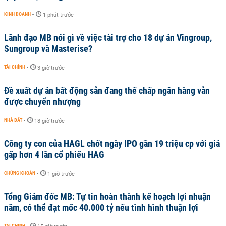
KINH DOANH
-
1 phút trước
Lãnh đạo MB nói gì về việc tài trợ cho 18 dự án Vingroup,
Sungroup và Masterise?
TÀI CHÍNH
-
3 giờ trước
Đề xuất dự án bất động sản đang thế chấp ngân hàng vẫn
được chuyển nhượng
NHÀ ĐẤT
-
18 giờ trước
Công ty con của HAGL chốt ngày IPO gần 19 triệu cp với giá
gấp hơn 4 lần cổ phiếu HAG
CHỨNG KHOÁN
-
1 giờ trước
Tổng Giám đốc MB: Tự tin hoàn thành kế hoạch lợi nhuận
năm, có thể đạt mốc 40.000 tỷ nếu tình hình thuận lợi
TÀI CHÍNH