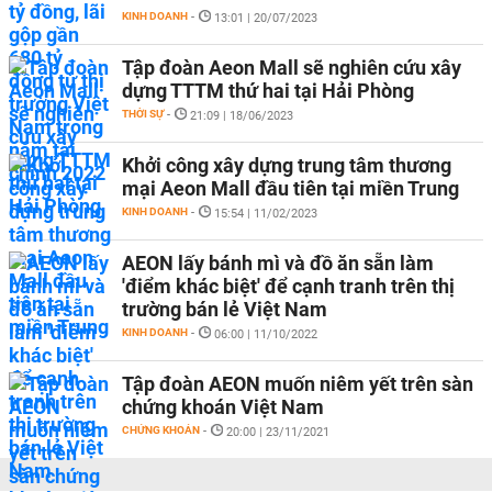
KINH DOANH
-
13:01 | 20/07/2023
Tập đoàn Aeon Mall sẽ nghiên cứu xây
dựng TTTM thứ hai tại Hải Phòng
THỜI SỰ
-
21:09 | 18/06/2023
Khởi công xây dựng trung tâm thương
mại Aeon Mall đầu tiên tại miền Trung
KINH DOANH
-
15:54 | 11/02/2023
AEON lấy bánh mì và đồ ăn sẵn làm
'điểm khác biệt' để cạnh tranh trên thị
trường bán lẻ Việt Nam
KINH DOANH
-
06:00 | 11/10/2022
Tập đoàn AEON muốn niêm yết trên sàn
chứng khoán Việt Nam
CHỨNG KHOÁN
-
20:00 | 23/11/2021