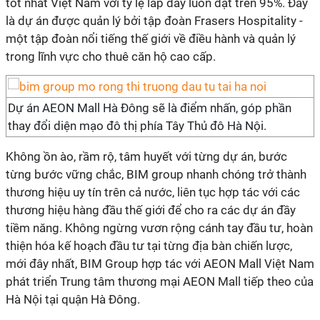
tốt nhất Việt Nam với tỷ lệ lấp đầy luôn đạt trên 95%. Đây
là dự án được quản lý bởi tập đoàn Frasers Hospitality -
một tập đoàn nổi tiếng thế giới về điều hành và quản lý
trong lĩnh vực cho thuê căn hộ cao cấp.
Dự án AEON Mall Hà Đông sẽ là điểm nhấn, góp phần
thay đổi diện mạo đô thị phía Tây Thủ đô Hà Nội.
Không ồn ào, rầm rộ, tâm huyết với từng dự án, bước
từng bước vững chắc, BIM group nhanh chóng trở thành
thương hiệu uy tín trên cả nước, liên tục hợp tác với các
thương hiệu hàng đầu thế giới để cho ra các dự án đầy
tiềm năng. Không ngừng vươn rộng cánh tay đầu tư, hoàn
thiện hóa kế hoạch đầu tư tại từng địa bàn chiến lược,
mới đây nhất, BIM Group hợp tác với AEON Mall Việt Nam
phát triển Trung tâm thương mại AEON Mall tiếp theo của
Hà Nội tại quận Hà Đông.