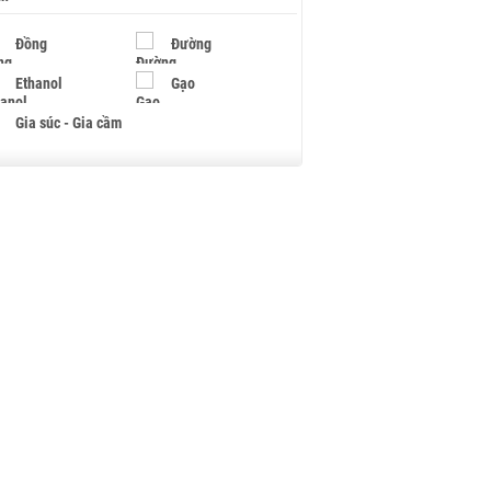
Đồng
Đường
Ethanol
Gạo
Gia súc - Gia cầm
Giấy
Gỗ
Hạt điều
Hồ tiêu - Hạt tiêu
Khí đốt
Kim loại khác
Mắc ca
Muối
Ngũ cốc
Nhựa - Hạt nhựa
Palladium
Phân bón