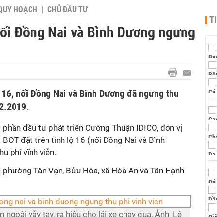
QUY HOẠCH
CHỦ ĐẦU TƯ
T
 nối Đồng Nai và Bình Dương ngưng
ộ 16, nối Đồng Nai và Bình Dương đã ngưng thu
.2.2019.
ổ phần đầu tư phát triển Cường Thuận IDICO, đơn vị
ạm BOT đặt trên tỉnh lộ 16 (nối Đồng Nai và Bình
u phí vĩnh viễn.
 phường Tân Vạn, Bửu Hòa, xã Hóa An và Tân Hạnh
 ngoài vẫy tay, ra hiệu cho lái xe chạy qua. Ảnh: Lê