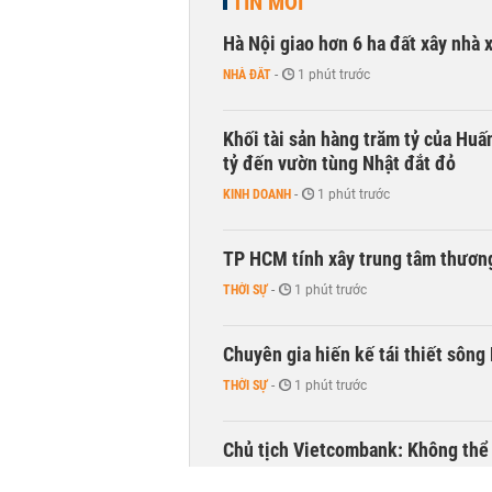
TIN MỚI
Hà Nội giao hơn 6 ha đất xây nhà 
NHÀ ĐẤT
-
1 phút trước
Khối tài sản hàng trăm tỷ của Huấ
tỷ đến vườn tùng Nhật đắt đỏ
KINH DOANH
-
1 phút trước
TP HCM tính xây trung tâm thương
THỜI SỰ
-
1 phút trước
Chuyên gia hiến kế tái thiết sông
THỜI SỰ
-
1 phút trước
Chủ tịch Vietcombank: Không thể q
TÀI CHÍNH
-
1 phút trước