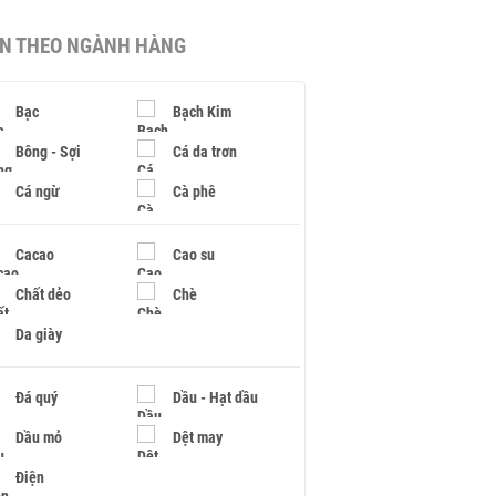
IN THEO NGÀNH HÀNG
Bạc
Bạch Kim
Bông - Sợi
Cá da trơn
Cá ngừ
Cà phê
Cacao
Cao su
Chất dẻo
Chè
Da giày
Đá quý
Dầu - Hạt dầu
Dầu mỏ
Dệt may
Điện