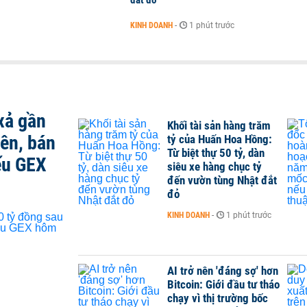
đắt đỏ
KINH DOANH
-
1 phút trước
xả gần
Khối tài sản hàng trăm
iên, bán
tỷ của Huấn Hoa Hồng:
Từ biệt thự 50 tỷ, dàn
ếu GEX
siêu xe hàng chục tỷ
đến vườn tùng Nhật đắt
đỏ
KINH DOANH
-
1 phút trước
AI trở nên 'đáng sợ' hơn
Bitcoin: Giới đầu tư tháo
chạy vì thị trường bốc