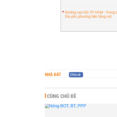
Đường cao tốc TP HCM - Trung
thu phí, phương tiện tăng vọt
NHÀ ĐẤT
Chia sẻ
CÙNG CHỦ ĐỀ
Bộ Giao thông Vận tải chỉ
đạo gỡ khó về bảo trì 9 dự