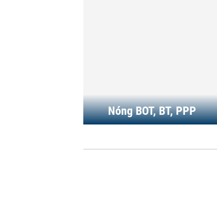
án BOT tạm dừng...
THỜI SỰ
-
20:00 | 20/03/2021
Cân nhắc chỉ định thầu dự á
cao tốc Bắc - Nam
THỜI SỰ
-
07:00 | 15/04/2020
Nóng BOT, BT, PPP