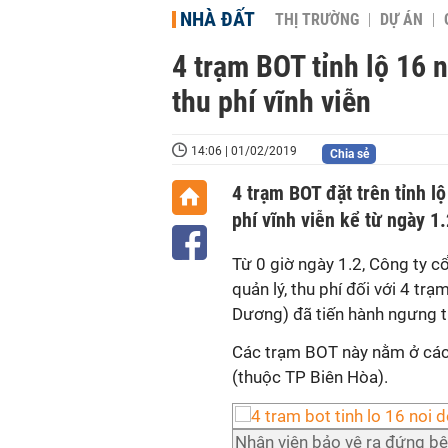
NHÀ ĐẤT
THỊ TRƯỜNG
DỰ ÁN
4 trạm BOT tỉnh lộ 16
thu phí vĩnh viễn
14:06 | 01/02/2019
Chia sẻ
4 trạm BOT đặt trên tỉnh l
phí vĩnh viễn kể từ ngày 1
Từ 0 giờ ngày 1.2, Công ty c
quản lý, thu phí đối với 4 tr
Dương) đã tiến hành ngưng th
Các trạm BOT này nằm ở các
(thuộc TP Biên Hòa).
Nhân viên bảo vệ ra đứng bên