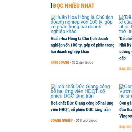
ĐỌC NHIỀU NHẤT
Huấn Hoa Hồng là Chủ tịch doanh
'Đế chế
nghiệp vốn 100 tỷ, góp cổ phần trong
Nhã Kỳ:
hai doanh nghiệp khác
cương đ
cấp
KINH DOANH
-
2 giờ trước
KINH D
Hoá chất Đức Giang công bố hai ứng
Con gá
viên HĐQT, cổ phiếu DGC tăng trần
đầu tha
Vingro
DOANH NGHIỆP
-
8 giờ trước
KINH D