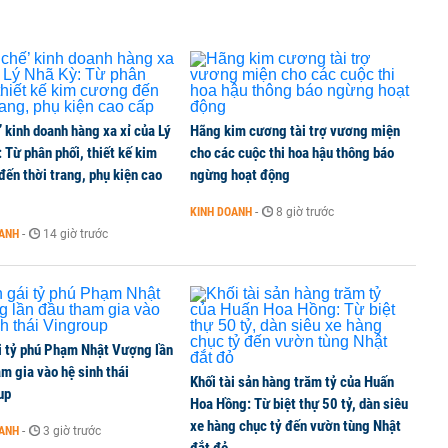
’ kinh doanh hàng xa xỉ của Lý
Hãng kim cương tài trợ vương miện
 Từ phân phối, thiết kế kim
cho các cuộc thi hoa hậu thông báo
ến thời trang, phụ kiện cao
ngừng hoạt động
KINH DOANH
-
8 giờ trước
OANH
-
14 giờ trước
i tỷ phú Phạm Nhật Vượng lần
m gia vào hệ sinh thái
Khối tài sản hàng trăm tỷ của Huấn
up
Hoa Hồng: Từ biệt thự 50 tỷ, dàn siêu
xe hàng chục tỷ đến vườn tùng Nhật
OANH
-
3 giờ trước