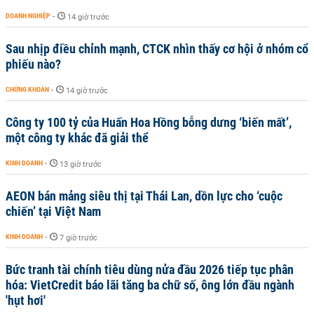
DOANH NGHIỆP
-
14 giờ trước
Sau nhịp điều chỉnh mạnh, CTCK nhìn thấy cơ hội ở nhóm cổ
phiếu nào?
CHỨNG KHOÁN
-
14 giờ trước
Công ty 100 tỷ của Huấn Hoa Hồng bỗng dưng ‘biến mất’,
một công ty khác đã giải thể
KINH DOANH
-
13 giờ trước
AEON bán mảng siêu thị tại Thái Lan, dồn lực cho ‘cuộc
chiến’ tại Việt Nam
KINH DOANH
-
7 giờ trước
Bức tranh tài chính tiêu dùng nửa đầu 2026 tiếp tục phân
hóa: VietCredit báo lãi tăng ba chữ số, ông lớn đầu ngành
'hụt hơi'