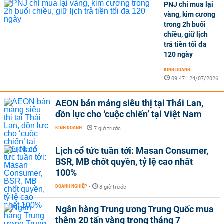
PNJ chỉ mua lại
vàng, kim cương
trong 2h buổi
chiều, giữ lịch
trả tiền tối đa
120 ngày
KINH DOANH
-
09:47 | 24/07/2026
AEON bán mảng siêu thị tại Thái Lan,
dồn lực cho ‘cuộc chiến’ tại Việt Nam
KINH DOANH
-
7 giờ trước
Lịch cổ tức tuần tới: Masan Consumer,
BSR, MB chốt quyền, tỷ lệ cao nhất
100%
DOANH NGHIỆP
-
8 giờ trước
Ngân hàng Trung ương Trung Quốc mua
thêm 20 tấn vàng trong tháng 7