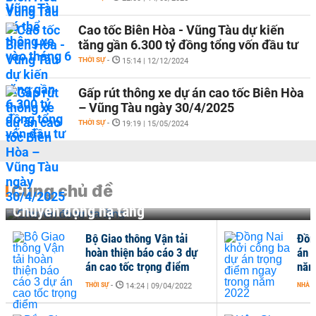
Cao tốc Biên Hòa - Vũng Tàu dự kiến
tăng gần 6.300 tỷ đồng tổng vốn đầu tư
THỜI SỰ
-
15:14 | 12/12/2024
Gấp rút thông xe dự án cao tốc Biên Hòa
– Vũng Tàu ngày 30/4/2025
THỜI SỰ
-
19:19 | 15/05/2024
Cùng chủ đề
Chuyển động hạ tầng
Bộ Giao thông Vận tải
Đồn
hoàn thiện báo cáo 3 dự
án 
án cao tốc trọng điểm
năm
THỜI SỰ
-
NHÀ Đ
14:24 | 09/04/2022