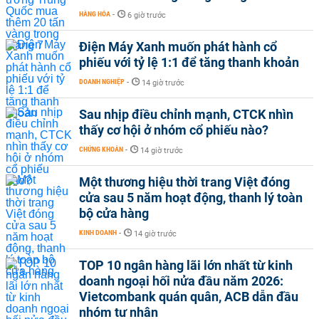
HÀNG HÓA
-
6 giờ trước
Điện Máy Xanh muốn phát hành cổ
phiếu với tỷ lệ 1:1 để tăng thanh khoản
DOANH NGHIỆP
-
14 giờ trước
Sau nhịp điều chỉnh mạnh, CTCK nhìn
thấy cơ hội ở nhóm cổ phiếu nào?
CHỨNG KHOÁN
-
14 giờ trước
Một thương hiệu thời trang Việt đóng
cửa sau 5 năm hoạt động, thanh lý toàn
bộ cửa hàng
KINH DOANH
-
14 giờ trước
TOP 10 ngân hàng lãi lớn nhất từ kinh
doanh ngoại hối nửa đầu năm 2026:
Vietcombank quán quân, ACB dẫn đầu
nhóm tư nhân