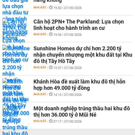
NHÀ ĐẤT
-
19:50 | 07/08/2026
Căn hộ 2PN+ The Parkland: Lựa chọn
linh hoạt cho hành trình an cư
NHÀ ĐẤT
-
19:36 | 07/08/2026
Sunshine Homes dự chi hơn 2.200 tỷ
nhận chuyển nhượng một khu đất tại Khu
đô thị Tây Hồ Tây
NHÀ ĐẤT
-
15:37 | 07/08/2026
Khánh Hòa đề xuất làm khu đô thị hỗn
hợp hơn 49.000 tỷ đồng
NHÀ ĐẤT
-
14:16 | 07/08/2026
Một doanh nghiệp trúng thầu hai khu đô
thị hơn 36.000 tỷ ở Mũi Né
NHÀ ĐẤT
-
07:17 | 07/08/2026