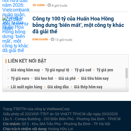
TÀI CHÍNH
-
8 giờ trước
Công ty 100 tỷ của Huấn Hoa Hồng
bỗng dưng ‘biến mất’, một công ty khác
đã giải thể
KINH DOANH
-
13 giờ trước
LIÊN KẾT NỔI BẬT
Giá vàng hôm nay
Tỷ giá ngoại tệ
Tỷ giá usd
Tỷ giá yen
Tỷ giá euro
Giá heo hơi
Giá cà phê
Giá tiêu hôm nay
Lãi suất ngân hàng
Giá xăng dầu
Giá thép hôm nay
Giá sầu riêng
Giá thịt heo
Giá gạo
Giá cao su
Best Retail Brokers
Diễn đàn đầu tư Việt Nam 2026
Trang TTĐTTH của công ty VietNewsCorp
Giấy phép số 3323/GP-TTĐT do Sở VH&TT TP.HCM cấp ngày 20/3/2026
Lầu 5 - Compa Building - 293 Điện Biên Phủ - Phường Gia Định - TP.HCM
Chi nhánh:
Số 5 - Khu 38A Trần Phú - Phường Ba Đình - TP. Hà Nội
Chịu trách nhiệm nội dung:
Hoàng Hữu Lợi