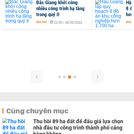
Bắc Giang khởi công
Hậu
nhiều công trình hạ tầng
8 đ
trong quý II
hơn
NHÀ ĐẤT
-
NHÀ Đ
22:00 | 28/03/2022
Cùng chuyên mục
Thu hồi 89 ha đất để đấu giá lựa chọn
nhà đầu tư công trình thành phố cảng
hàng không