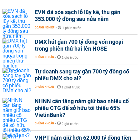
EVN đã xóa sạch lỗ lũy kế, thu gần
353.000 tỷ đồng sau nửa năm
DOANH NGHIỆP
-
1 phút trước
DMX hút gần 700 tỷ đồng vốn ngoại
trong phiên thứ hai lên HOSE
CHỨNG KHOÁN
-
2 giờ trước
Tự doanh sang tay gần 700 tỷ đồng cổ
phiếu DMX cho ai?
CHỨNG KHOÁN
-
1 phút trước
NHNN cần tăng nắm giữ bao nhiêu cổ
phiếu CTG để sở hữu tối thiểu 65%
VietinBank?
CHỨNG KHOÁN
-
2 giờ trước
VNPT nắm giữ hơn 62.000 tỷ đồng tiền