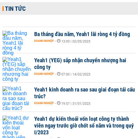
TIN TỨC
Ba tháng đầu năm, Yeah1 lãi ròng 4 tỷ đồng
DOANH NGHIỆP
-
13:00 | 02/05/2023
Yeah1 (YEG) sắp nhận chuyển nhượng hai
công ty
DOANH NGHIỆP
-
07:00 | 14/02/2023
Yeah1 kinh doanh ra sao sau giai đoạn tái cấu
trúc?
DOANH NGHIỆP
-
19:57 | 31/01/2023
Yeah1 dự kiến thoái vốn loạt công ty thành
viên ngay trước giờ chốt sổ năm và trong quý
I/2023