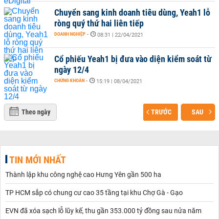
Chuyển sang kinh doanh tiêu dùng, Yeah1 lỗ
ròng quý thứ hai liên tiếp
DOANH NGHIỆP
-
08:31 | 22/04/2021
Cổ phiếu Yeah1 bị đưa vào diện kiểm soát từ
ngày 12/4
CHỨNG KHOÁN
-
15:19 | 08/04/2021
Theo ngày
TRƯỚC
SAU
TIN MỚI NHẤT
Thành lập khu công nghệ cao Hưng Yên gần 500 ha
TP HCM sắp có chung cư cao 35 tầng tại khu Chợ Gà - Gạo
EVN đã xóa sạch lỗ lũy kế, thu gần 353.000 tỷ đồng sau nửa năm