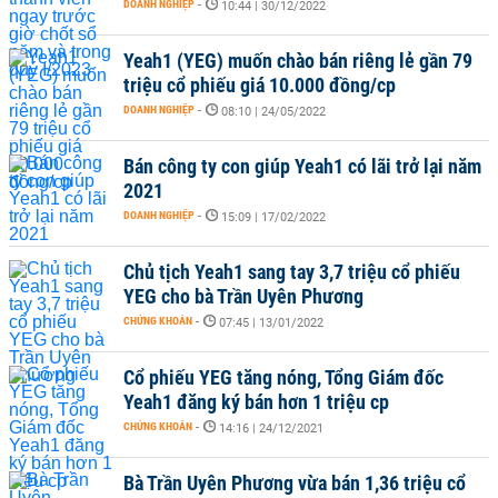
DOANH NGHIỆP
-
10:44 | 30/12/2022
Yeah1 (YEG) muốn chào bán riêng lẻ gần 79
triệu cổ phiếu giá 10.000 đồng/cp
DOANH NGHIỆP
-
08:10 | 24/05/2022
Bán công ty con giúp Yeah1 có lãi trở lại năm
2021
DOANH NGHIỆP
-
15:09 | 17/02/2022
Chủ tịch Yeah1 sang tay 3,7 triệu cổ phiếu
YEG cho bà Trần Uyên Phương
CHỨNG KHOÁN
-
07:45 | 13/01/2022
Cổ phiếu YEG tăng nóng, Tổng Giám đốc
Yeah1 đăng ký bán hơn 1 triệu cp
CHỨNG KHOÁN
-
14:16 | 24/12/2021
Bà Trần Uyên Phương vừa bán 1,36 triệu cổ