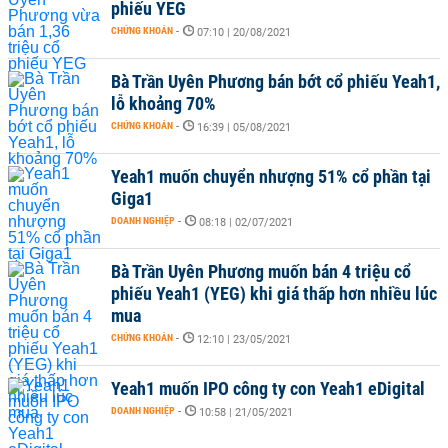
phiếu YEG
CHỨNG KHOÁN
-
07:10 | 20/08/2021
Bà Trần Uyên Phương bán bớt cổ phiếu Yeah1,
lỗ khoảng 70%
CHỨNG KHOÁN
-
16:39 | 05/08/2021
Yeah1 muốn chuyển nhượng 51% cổ phần tại
Giga1
DOANH NGHIỆP
-
08:18 | 02/07/2021
Bà Trần Uyên Phương muốn bán 4 triệu cổ
phiếu Yeah1 (YEG) khi giá thấp hơn nhiều lúc
mua
CHỨNG KHOÁN
-
12:10 | 23/05/2021
Yeah1 muốn IPO công ty con Yeah1 eDigital
DOANH NGHIỆP
-
10:58 | 21/05/2021