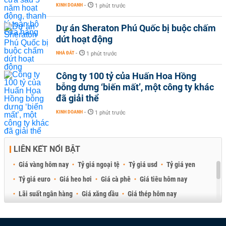
KINH DOANH
-
1 phút trước
Dự án Sheraton Phú Quốc bị buộc chấm
dứt hoạt động
NHÀ ĐẤT
-
1 phút trước
Công ty 100 tỷ của Huấn Hoa Hồng
bỗng dưng ‘biến mất’, một công ty khác
đã giải thể
KINH DOANH
-
1 phút trước
LIÊN KẾT NỔI BẬT
Giá vàng hôm nay
Tỷ giá ngoại tệ
Tỷ giá usd
Tỷ giá yen
Tỷ giá euro
Giá heo hơi
Giá cà phê
Giá tiêu hôm nay
Lãi suất ngân hàng
Giá xăng dầu
Giá thép hôm nay
Giá sầu riêng
Giá thịt heo
Giá gạo
Giá cao su
Best Retail Brokers
Diễn đàn đầu tư Việt Nam 2026