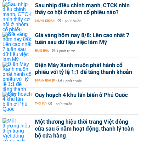
Sau nhịp điều chỉnh mạnh, CTCK nhìn
thấy cơ hội ở nhóm cổ phiếu nào?
CHỨNG KHOÁN
-
1 phút trước
Giá vàng hôm nay 8/8: Lên cao nhất 7
tuần sau dữ liệu việc làm Mỹ
HÀNG HÓA
-
1 phút trước
Điện Máy Xanh muốn phát hành cổ
phiếu với tỷ lệ 1:1 để tăng thanh khoản
DOANH NGHIỆP
-
1 phút trước
Quy hoạch 4 khu lấn biển ở Phú Quốc
THỜI SỰ
-
1 phút trước
Một thương hiệu thời trang Việt đóng
cửa sau 5 năm hoạt động, thanh lý toàn
bộ cửa hàng