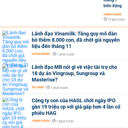
tháng 7
biến động
CHỨNG KHOÁN
-
12 giờ trước
Lãnh đạo Vinamilk: Tăng quy mô đàn
bò thêm 8.000 con, đã chốt giá nguyên
liệu đến tháng 11
DOANH NGHIỆP
-
1 phút trước
Lãnh đạo MB nói gì về việc tài trợ cho
18 dự án Vingroup, Sungroup và
Masterise?
TÀI CHÍNH
-
1 phút trước
Công ty con của HAGL chốt ngày IPO
gần 19 triệu cp với giá gấp hơn 4 lần cổ
phiếu HAG
CHỨNG KHOÁN
-
1 phút trước