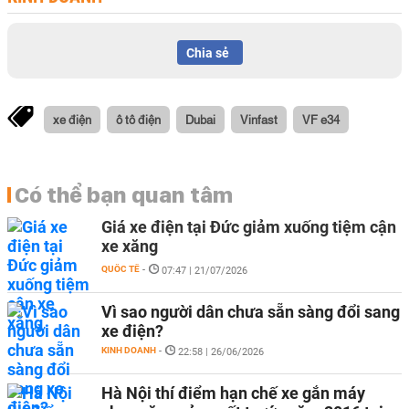
Chia sẻ
xe điện
ô tô điện
Dubai
Vinfast
VF e34
Có thể bạn quan tâm
Giá xe điện tại Đức giảm xuống tiệm cận
xe xăng
QUỐC TẾ
-
07:47 | 21/07/2026
Vì sao người dân chưa sẵn sàng đổi sang
xe điện?
KINH DOANH
-
22:58 | 26/06/2026
Hà Nội thí điểm hạn chế xe gắn máy