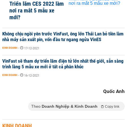
Triển lãm CES 2022 làm
nơi ra mắt 5 mẫu xe
mới?
Không chịu ngồi yên trước VinFast, ông lớn Thái Lan bỏ tiền làm
nhà máy sản xuất pin, vốn đầu tư ngang ngửa VinES
KINH DOANH
-
17-12-2021
VinFast sẽ tham dự triển lãm điện tử lớn nhất thế giới, sẵn sàng
trình làng 5 mẫu xe mới ở tất cả phân khúc
KINH DOANH
-
16-12-2021
Quốc Anh
Theo
Doanh Nghiệp & Kinh Doanh
Copy link
KINH DOANH