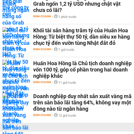
Grab ngốn 1,2 tỷ USD nhưng chật vật
chưa có lãi?
KINH DOANH
-
1 phút trước
Khối tài sản hàng trăm tỷ của Huấn Hoa
Hồng: Từ biệt thự 50 tỷ, dàn siêu xe hàng
chục tỷ đến vườn tùng Nhật đắt đỏ
KINH DOANH
-
7 giờ trước
Huấn Hoa Hồng là Chủ tịch doanh nghiệp
vốn 100 tỷ, góp cổ phần trong hai doanh
nghiệp khác
KINH DOANH
-
11 giờ trước
Doanh nghiệp duy nhất sản xuất vàng mã
trên sàn báo lãi tăng 64%, không vay một
đồng nào từ ngân hàng
KINH DOANH
-
12 giờ trước