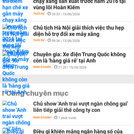
chạy xăng sản xuất trước năm 2016 tại
vùng lõi Hoàn Kiếm
THỜI SỰ
-
20:33 | 15/06/2026
Chủ tịch Hà Nội giải thích việc thu hẹp
diện hỗ trợ đổi xe máy xăng
THỜI SỰ
-
08:26 | 13/06/2026
Chuyên gia: Xe điện Trung Quốc không
còn là 'hàng giá rẻ' tại Anh
KINH DOANH
-
21:20 | 15/05/2026
Cùng chuyên mục
Chủ show 'Anh trai vượt ngàn chông gai'
liên tiếp giải thế công ty con
KINH DOANH
-
1 phút trước
Điều gì khiến mảng ngân hàng số của