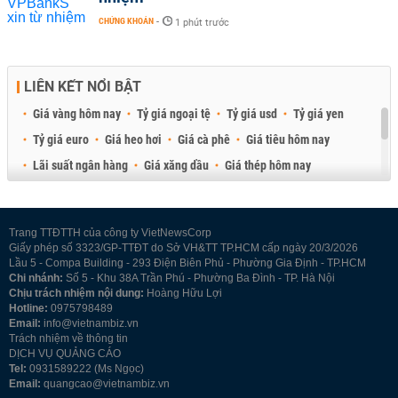
CHỨNG KHOÁN
-
1 phút trước
LIÊN KẾT NỔI BẬT
Giá vàng hôm nay
Tỷ giá ngoại tệ
Tỷ giá usd
Tỷ giá yen
Tỷ giá euro
Giá heo hơi
Giá cà phê
Giá tiêu hôm nay
Lãi suất ngân hàng
Giá xăng dầu
Giá thép hôm nay
Giá sầu riêng
Giá thịt heo
Giá gạo
Giá cao su
Best Retail Brokers
Diễn đàn đầu tư Việt Nam 2026
Trang TTĐTTH của công ty VietNewsCorp
Giấy phép số 3323/GP-TTĐT do Sở VH&TT TP.HCM cấp ngày 20/3/2026
Lầu 5 - Compa Building - 293 Điện Biên Phủ - Phường Gia Định - TP.HCM
Chi nhánh:
Số 5 - Khu 38A Trần Phú - Phường Ba Đình - TP. Hà Nội
Chịu trách nhiệm nội dung:
Hoàng Hữu Lợi
Hotline:
0975798489
Email:
info@vietnambiz.vn
Trách nhiệm về thông tin
DỊCH VỤ QUẢNG CÁO
Tel:
0931589222 (Ms Ngọc)
Email:
quangcao@vietnambiz.vn