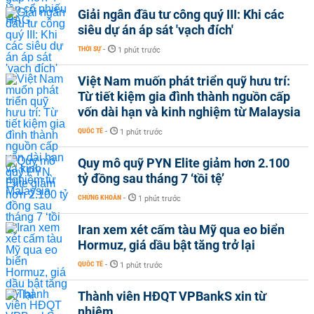
Giải ngân đầu tư công quý III: Khi các
siêu dự án áp sát 'vạch đích'
THỜI SỰ
-
1 phút trước
Việt Nam muốn phát triển quỹ hưu trí:
Từ tiết kiệm gia đình thành nguồn cấp
vốn dài hạn và kinh nghiệm từ Malaysia
QUỐC TẾ
-
1 phút trước
Quy mô quỹ PYN Elite giảm hơn 2.100
tỷ đồng sau tháng 7 ‘tồi tệ’
CHỨNG KHOÁN
-
1 phút trước
Iran xem xét cấm tàu Mỹ qua eo biển
Hormuz, giá dầu bật tăng trở lại
QUỐC TẾ
-
1 phút trước
Thành viên HĐQT VPBankS xin từ
nhiệm