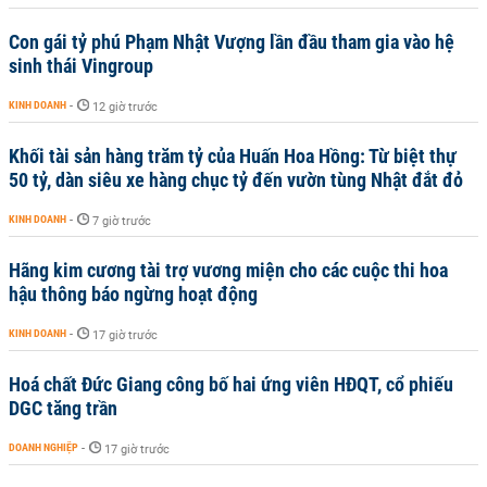
Con gái tỷ phú Phạm Nhật Vượng lần đầu tham gia vào hệ
sinh thái Vingroup
KINH DOANH
-
12 giờ trước
Khối tài sản hàng trăm tỷ của Huấn Hoa Hồng: Từ biệt thự
50 tỷ, dàn siêu xe hàng chục tỷ đến vườn tùng Nhật đắt đỏ
KINH DOANH
-
7 giờ trước
Hãng kim cương tài trợ vương miện cho các cuộc thi hoa
hậu thông báo ngừng hoạt động
KINH DOANH
-
17 giờ trước
Hoá chất Đức Giang công bố hai ứng viên HĐQT, cổ phiếu
DGC tăng trần
DOANH NGHIỆP
-
17 giờ trước