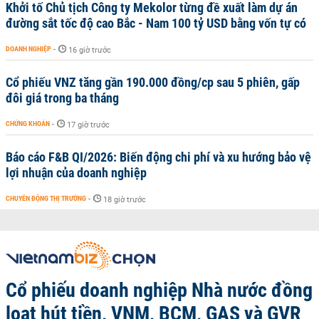
Khởi tố Chủ tịch Công ty Mekolor từng đề xuất làm dự án
đường sắt tốc độ cao Bắc - Nam 100 tỷ USD bằng vốn tự có
DOANH NGHIỆP
-
16 giờ trước
Cổ phiếu VNZ tăng gần 190.000 đồng/cp sau 5 phiên, gấp
đôi giá trong ba tháng
CHỨNG KHOÁN
-
17 giờ trước
Báo cáo F&B QI/2026: Biến động chi phí và xu hướng bảo vệ
lợi nhuận của doanh nghiệp
CHUYỂN ĐỘNG THỊ TRƯỜNG
-
18 giờ trước
Cổ phiếu doanh nghiệp Nhà nước đồng
loạt hút tiền, VNM, BCM, GAS và GVR