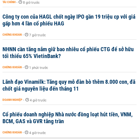
TÀI CHÍNH
-
8 giờ trước
Công ty con của HAGL chốt ngày IPO gần 19 triệu cp với giá
gấp hơn 4 lần cổ phiếu HAG
CHỨNG KHOÁN
-
7 giờ trước
NHNN cần tăng nắm giữ bao nhiêu cổ phiếu CTG để sở hữu
tối thiểu 65% VietinBank?
CHỨNG KHOÁN
-
1 phút trước
Lãnh đạo Vinamilk: Tăng quy mô đàn bò thêm 8.000 con, đã
chốt giá nguyên liệu đến tháng 11
DOANH NGHIỆP
-
4 giờ trước
Cổ phiếu doanh nghiệp Nhà nước đồng loạt hút tiền, VNM,
BCM, GAS và GVR tăng trần
CHỨNG KHOÁN
-
4 giờ trước