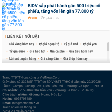
BIDV sắp phát hành gần 500 triệu cổ
phiếu, tăng vốn lên gần 77.800 tỷ
TÀI CHÍNH
-
1 phút trước
LIÊN KẾT NỔI BẬT
Giá vàng hôm nay
Tỷ giá ngoại tệ
Tỷ giá usd
Tỷ giá yen
Tỷ giá euro
Giá heo hơi
Giá cà phê
Giá tiêu hôm nay
Lãi suất ngân hàng
Giá xăng dầu
Giá thép hôm nay
Giá sầu riêng
Giá thịt heo
Giá gạo
Giá cao su
Best Retail Brokers
Diễn đàn đầu tư Việt Nam 2026
Trang TTĐTTH của công ty VietNewsCorp
Giấy phép số 3323/GP-TTĐT do Sở VH&TT TP.HCM cấp ngày 20/3/2026
Lầu 5 - Compa Building - 293 Điện Biên Phủ - Phường Gia Định - TP.HCM
Chi nhánh:
Số 5 - Khu 38A Trần Phú - Phường Ba Đình - TP. Hà Nội
Chịu trách nhiệm nội dung:
Hoàng Hữu Lợi
Hotline:
0975798489
Email:
info@vietnambiz.vn
Trách nhiệm về thông tin
DỊCH VỤ QUẢNG CÁO