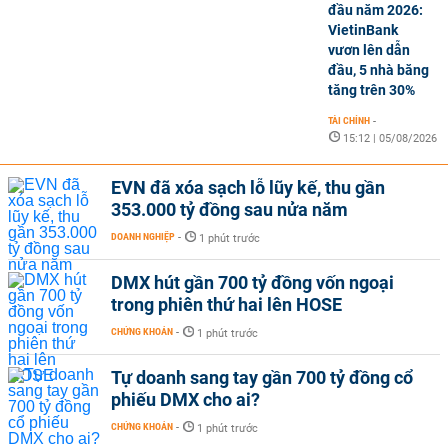
đầu năm 2026:
VietinBank
vươn lên dẫn
đầu, 5 nhà băng
tăng trên 30%
TÀI CHÍNH
-
15:12 | 05/08/2026
EVN đã xóa sạch lỗ lũy kế, thu gần
353.000 tỷ đồng sau nửa năm
DOANH NGHIỆP
-
1 phút trước
DMX hút gần 700 tỷ đồng vốn ngoại
trong phiên thứ hai lên HOSE
CHỨNG KHOÁN
-
1 phút trước
Tự doanh sang tay gần 700 tỷ đồng cổ
phiếu DMX cho ai?
CHỨNG KHOÁN
-
1 phút trước