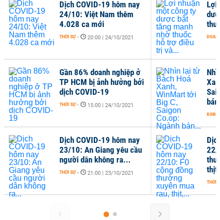
Dịch COVID-19 hôm nay
Lợi
24/10: Việt Nam thêm
dượ
4.028 ca mới
thuố
THỜI SỰ
-
DOANH
20:00 | 24/10/2021
Gần 86% doanh nghiệp ở
Nhì
TP HCM bị ảnh hưởng bởi
Xan
dịch COVID-19
Sai
bán.
THỜI SỰ
-
15:00 | 24/10/2021
KINH 
Dịch COVID-19 hôm nay
Dịc
23/10: An Giang yêu cầu
22/
người dân không ra...
thư
thịt,
THỜI SỰ
-
21:00 | 23/10/2021
THỜI 