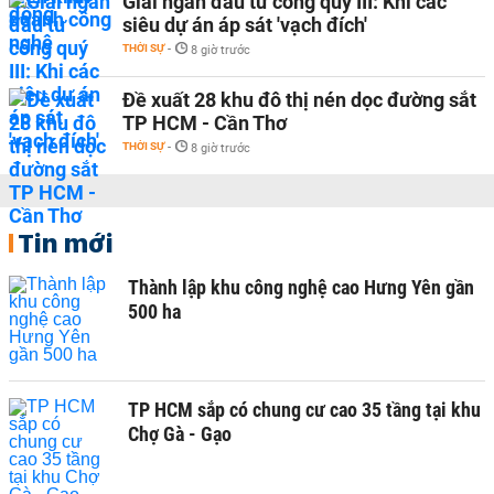
Giải ngân đầu tư công quý III: Khi các
siêu dự án áp sát 'vạch đích'
THỜI SỰ
-
8 giờ trước
Đề xuất 28 khu đô thị nén dọc đường sắt
TP HCM - Cần Thơ
THỜI SỰ
-
8 giờ trước
Tin mới
Thành lập khu công nghệ cao Hưng Yên gần
500 ha
TP HCM sắp có chung cư cao 35 tầng tại khu
Chợ Gà - Gạo