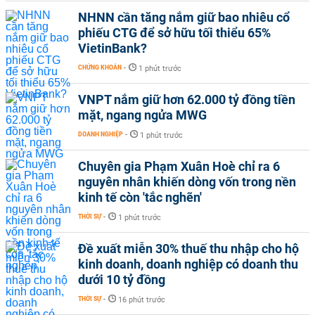
NHNN cần tăng nắm giữ bao nhiêu cổ
phiếu CTG để sở hữu tối thiểu 65%
VietinBank?
CHỨNG KHOÁN
-
1 phút trước
VNPT nắm giữ hơn 62.000 tỷ đồng tiền
mặt, ngang ngửa MWG
DOANH NGHIỆP
-
1 phút trước
Chuyên gia Phạm Xuân Hoè chỉ ra 6
nguyên nhân khiến dòng vốn trong nền
kinh tế còn 'tắc nghẽn'
THỜI SỰ
-
1 phút trước
Đề xuất miễn 30% thuế thu nhập cho hộ
kinh doanh, doanh nghiệp có doanh thu
dưới 10 tỷ đồng
THỜI SỰ
-
16 phút trước