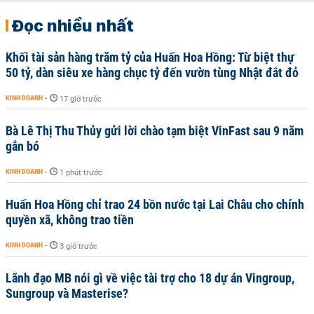
Đọc nhiều nhất
Khối tài sản hàng trăm tỷ của Huấn Hoa Hồng: Từ biệt thự
50 tỷ, dàn siêu xe hàng chục tỷ đến vườn tùng Nhật đắt đỏ
KINH DOANH
-
17 giờ trước
Bà Lê Thị Thu Thủy gửi lời chào tạm biệt VinFast sau 9 năm
gắn bó
KINH DOANH
-
1 phút trước
Huấn Hoa Hồng chỉ trao 24 bồn nước tại Lai Châu cho chính
quyền xã, không trao tiền
KINH DOANH
-
3 giờ trước
Lãnh đạo MB nói gì về việc tài trợ cho 18 dự án Vingroup,
Sungroup và Masterise?