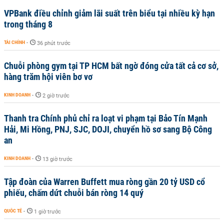
VPBank điều chỉnh giảm lãi suất trên biểu tại nhiều kỳ hạn
trong tháng 8
TÀI CHÍNH
-
36 phút trước
Chuỗi phòng gym tại TP HCM bất ngờ đóng cửa tất cả cơ sở,
hàng trăm hội viên bơ vơ
KINH DOANH
-
2 giờ trước
Thanh tra Chính phủ chỉ ra loạt vi phạm tại Bảo Tín Mạnh
Hải, Mi Hồng, PNJ, SJC, DOJI, chuyển hồ sơ sang Bộ Công
an
KINH DOANH
-
13 giờ trước
Tập đoàn của Warren Buffett mua ròng gần 20 tỷ USD cổ
phiếu, chấm dứt chuỗi bán ròng 14 quý
QUỐC TẾ
-
1 giờ trước