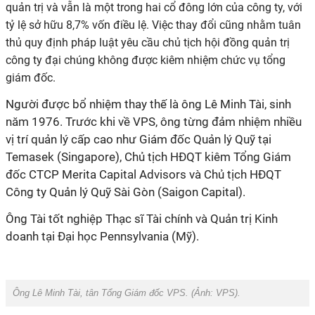
quản trị và vẫn là một trong hai cổ đông lớn của công ty, với
tỷ lệ sở hữu 8,7% vốn điều lệ. Việc thay đổi cũng nhằm tuân
thủ quy định pháp luật yêu cầu chủ tịch hội
đồng quản trị
công ty đại chúng không được kiêm nhiệm chức vụ tổng
giám đốc.
Người được bổ nhiệm thay thế là ông Lê Minh Tài, sinh
năm 1976. Trước khi về VPS, ông từng đảm nhiệm nhiều
vị trí quản lý cấp cao như Giám đốc Quản lý Quỹ tại
Temasek (Singapore), Chủ tịch HĐQT kiêm Tổng Giám
đốc CTCP Merita Capital Advisors và Chủ tịch HĐQT
Công ty Quản lý Quỹ Sài Gòn (Saigon Capital).
Ông Tài tốt nghiệp Thạc sĩ Tài chính và Quản trị Kinh
doanh tại Đại học Pennsylvania (Mỹ).
Ông Lê Minh Tài, tân Tổng Giám đốc VPS. (Ảnh:
VPS
).