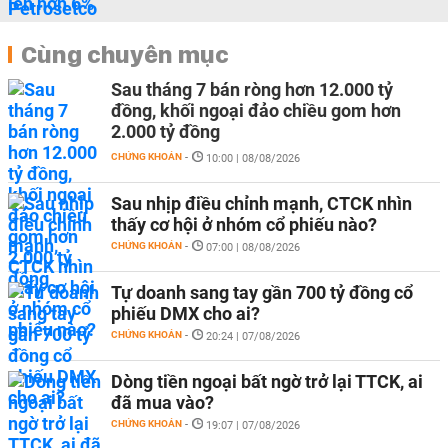
Cùng chuyên mục
Sau tháng 7 bán ròng hơn 12.000 tỷ
đồng, khối ngoại đảo chiều gom hơn
2.000 tỷ đồng
CHỨNG KHOÁN
-
10:00 | 08/08/2026
Sau nhịp điều chỉnh mạnh, CTCK nhìn
thấy cơ hội ở nhóm cổ phiếu nào?
CHỨNG KHOÁN
-
07:00 | 08/08/2026
Tự doanh sang tay gần 700 tỷ đồng cổ
phiếu DMX cho ai?
CHỨNG KHOÁN
-
20:24 | 07/08/2026
Dòng tiền ngoại bất ngờ trở lại TTCK, ai
đã mua vào?
CHỨNG KHOÁN
-
19:07 | 07/08/2026