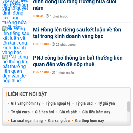
định động lực tăng trưởng nửa cuối
năm
THỜI SỰ
-
1 phút trước
Mi Hồng lên tiếng sau kết luận về tồn
tại trong kinh doanh vàng bạc
KINH DOANH
-
29 phút trước
PNJ công bố thông tin bất thường liên
quan đến vấn đề nộp thuế
KINH DOANH
-
1 phút trước
LIÊN KẾT NỔI BẬT
Giá vàng hôm nay
Tỷ giá ngoại tệ
Tỷ giá usd
Tỷ giá yen
Tỷ giá euro
Giá heo hơi
Giá cà phê
Giá tiêu hôm nay
Lãi suất ngân hàng
Giá xăng dầu
Giá thép hôm nay
Giá sầu riêng
Giá thịt heo
Giá gạo
Giá cao su