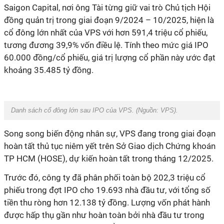
Saigon Capital, nơi ông Tài từng giữ vai trò Chủ tịch Hội
đồng quản trị
trong giai đoạn 9/2024 – 10/2025, hiện là
cổ đông lớn nhất của VPS với hơn 591,4 triệu cổ phiếu,
tương đương 39,9% vốn điều lệ. Tính theo mức giá IPO
60.000 đồng/cổ phiếu, giá trị lượng cổ phần này ước đạt
khoảng 35.485 tỷ đồng.
Danh sách cổ đông lớn sau IPO của VPS. (Nguồn:
VPS
).
Song song biến động nhân sự, VPS đang trong giai đoạn
hoàn tất thủ tục niêm yết trên Sở Giao dịch Chứng khoán
TP HCM (HOSE), dự kiến hoàn tất trong tháng 12/2025.
Trước đó, công ty đã phân phối toàn bộ 202,3 triệu cổ
phiếu trong đợt IPO cho 19.693 nhà đầu tư, với tổng số
tiền thu ròng hơn 12.138 tỷ đồng. Lượng vốn phát hành
được hấp thụ gần như hoàn toàn bởi nhà đầu tư trong