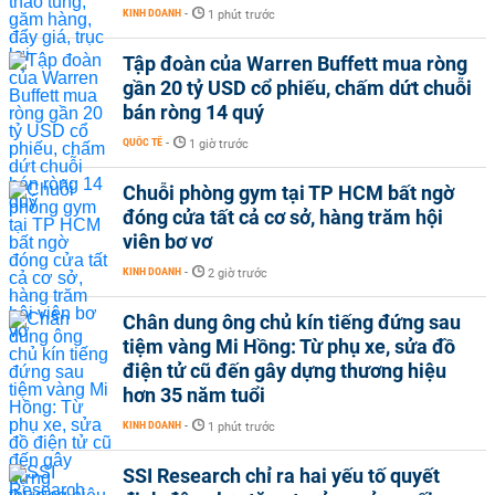
KINH DOANH
-
1 phút trước
Tập đoàn của Warren Buffett mua ròng
gần 20 tỷ USD cổ phiếu, chấm dứt chuỗi
bán ròng 14 quý
QUỐC TẾ
-
1 giờ trước
Chuỗi phòng gym tại TP HCM bất ngờ
đóng cửa tất cả cơ sở, hàng trăm hội
viên bơ vơ
KINH DOANH
-
2 giờ trước
Chân dung ông chủ kín tiếng đứng sau
tiệm vàng Mi Hồng: Từ phụ xe, sửa đồ
điện tử cũ đến gây dựng thương hiệu
hơn 35 năm tuổi
KINH DOANH
-
1 phút trước
SSI Research chỉ ra hai yếu tố quyết