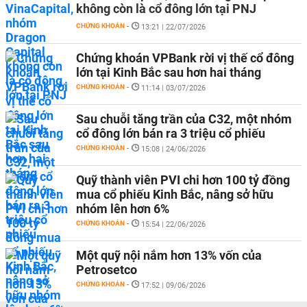
không còn là cổ đông lớn tại PNJ
CHỨNG KHOÁN
-
13:21 | 22/07/2026
Chứng khoán VPBank rời vị thế cổ đông
lớn tại Kinh Bắc sau hơn hai tháng
CHỨNG KHOÁN
-
11:14 | 03/07/2026
Sau chuỗi tăng trần của C32, một nhóm
cổ đông lớn bán ra 3 triệu cổ phiếu
CHỨNG KHOÁN
-
15:08 | 24/06/2026
Quỹ thành viên PVI chi hơn 100 tỷ đồng
mua cổ phiếu Kinh Bắc, nâng sở hữu
nhóm lên hơn 6%
CHỨNG KHOÁN
-
15:54 | 22/06/2026
Một quỹ nội nắm hơn 13% vốn của
Petrosetco
CHỨNG KHOÁN
-
17:52 | 09/06/2026