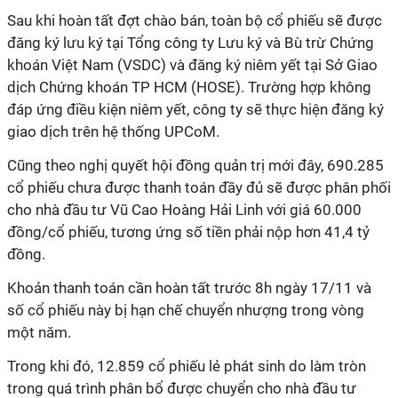
Sau khi hoàn tất đợt chào bán, toàn bộ cổ phiếu sẽ được
đăng ký lưu ký tại Tổng công ty Lưu ký và Bù trừ Chứng
khoán Việt Nam (VSDC) và đăng ký niêm yết tại Sở Giao
dịch Chứng khoán TP HCM (HOSE). Trường hợp không
đáp ứng điều kiện niêm yết, công
ty
sẽ thực hiện đăng ký
giao dịch trên hệ thống UPCoM.
Cũng
t
heo nghị quyết
hội đồng quản trị mới đây
, 690.285
cổ phiếu chưa được thanh toán đầy đủ sẽ được phân phối
cho nhà đầu tư Vũ Cao Hoàng Hải Linh với giá 60.000
đồng/cổ phiếu, tương ứng số tiền phải nộp hơn 41,4 tỷ
đồng.
Khoản thanh toán cần hoàn tất trước 8h ngày 17/11 và
số cổ phiếu này bị hạn chế chuyển nhượng trong vòng
một năm.
Trong khi đó, 12.859 cổ phiếu lẻ phát sinh do làm tròn
trong quá trình phân bổ được chuyển cho nhà đầu tư