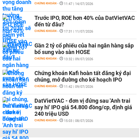
CHỨNG KHOÁN
-
11:47 | 14/07/2026
Trước IPO, ROE hơn 40% của DatVietVAC
đến từ đâu?
CHỨNG KHOÁN
-
17:31 | 11/07/2026
Gần 2 tỷ cổ phiếu của hai ngân hàng sắp
bổ sung vào sàn HOSE
CHỨNG KHOÁN
-
13:32 | 09/07/2026
Chứng khoán Kafi hoàn tất đăng ký đại
chúng, mở đường cho kế hoạch IPO
CHỨNG KHOÁN
-
11:42 | 09/07/2026
DatVietVAC - đơn vị đứng sau 'Anh trai
say hi' IPO giá 54.800 đồng/cp, định giá
240 triệu USD
CHỨNG KHOÁN
-
15:03 | 08/07/2026