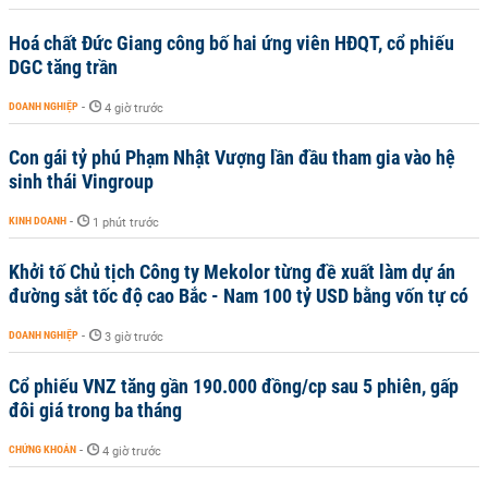
Hoá chất Đức Giang công bố hai ứng viên HĐQT, cổ phiếu
DGC tăng trần
DOANH NGHIỆP
-
4 giờ trước
Con gái tỷ phú Phạm Nhật Vượng lần đầu tham gia vào hệ
sinh thái Vingroup
KINH DOANH
-
1 phút trước
Khởi tố Chủ tịch Công ty Mekolor từng đề xuất làm dự án
đường sắt tốc độ cao Bắc - Nam 100 tỷ USD bằng vốn tự có
DOANH NGHIỆP
-
3 giờ trước
Cổ phiếu VNZ tăng gần 190.000 đồng/cp sau 5 phiên, gấp
đôi giá trong ba tháng
CHỨNG KHOÁN
-
4 giờ trước