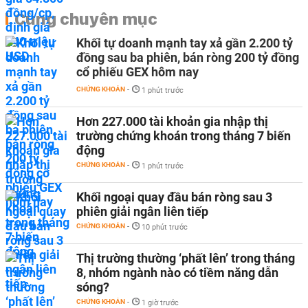
Cùng chuyên mục
Khối tự doanh mạnh tay xả gần 2.200 tỷ
đồng sau ba phiên, bán ròng 200 tỷ đồng
cổ phiếu GEX hôm nay
CHỨNG KHOÁN
-
1 phút trước
Hơn 227.000 tài khoản gia nhập thị
trường chứng khoán trong tháng 7 biến
động
CHỨNG KHOÁN
-
1 phút trước
Khối ngoại quay đầu bán ròng sau 3
phiên giải ngân liên tiếp
CHỨNG KHOÁN
-
10 phút trước
Thị trường thường ‘phất lên’ trong tháng
8, nhóm ngành nào có tiềm năng dẫn
sóng?
CHỨNG KHOÁN
-
1 giờ trước