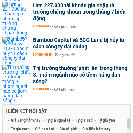
Hơn 227.000 tài khoản gia nhập thị
trường chứng khoán trong tháng 7 biến
động
CHỨNG KHOÁN
-
1 phút trước
Bamboo Capital và BCG Land bị hủy tư
cách công ty đại chúng
DOANH NGHIỆP
-
2 giờ trước
Thị trường thường ‘phất lên’ trong tháng
8, nhóm ngành nào có tiềm năng dẫn
sóng?
CHỨNG KHOÁN
-
1 giờ trước
LIÊN KẾT NỔI BẬT
Giá vàng hôm nay
Tỷ giá ngoại tệ
Tỷ giá usd
Tỷ giá yen
Tỷ giá euro
Giá heo hơi
Giá cà phê
Giá tiêu hôm nay