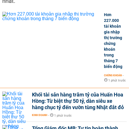
nhất.
Hơn
227.000
tài khoản
gia nhập
thị trường
chứng
khoán
trong
tháng 7
biến động
CHỨNG KHOÁN
-
1 phút trước
Khối tài sản hàng trăm tỷ của Huấn Hoa
Hồng: Từ biệt thự 50 tỷ, dàn siêu xe
hàng chục tỷ đến vườn tùng Nhật đắt đỏ
KINH DOANH
-
1 phút trước
Tổng Giám đốc MB: Tự tin hoàn thành