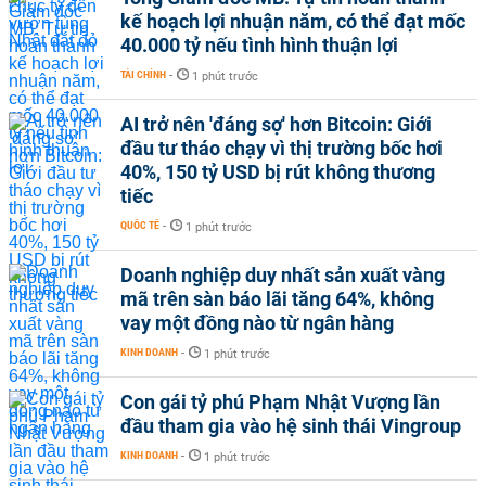
kế hoạch lợi nhuận năm, có thể đạt mốc
40.000 tỷ nếu tình hình thuận lợi
TÀI CHÍNH
-
1 phút trước
AI trở nên 'đáng sợ' hơn Bitcoin: Giới
đầu tư tháo chạy vì thị trường bốc hơi
40%, 150 tỷ USD bị rút không thương
tiếc
QUỐC TẾ
-
1 phút trước
Doanh nghiệp duy nhất sản xuất vàng
mã trên sàn báo lãi tăng 64%, không
vay một đồng nào từ ngân hàng
KINH DOANH
-
1 phút trước
Con gái tỷ phú Phạm Nhật Vượng lần
đầu tham gia vào hệ sinh thái Vingroup
KINH DOANH
-
1 phút trước