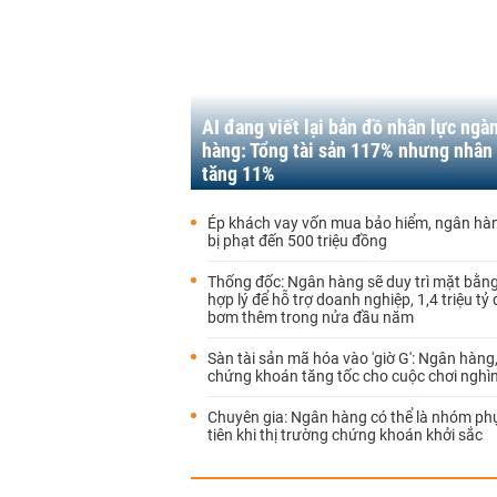
AI đang viết lại bản đồ nhân lực ngà
hàng: Tổng tài sản 117% nhưng nhân 
tăng 11%
Ép khách vay vốn mua bảo hiểm, ngân hàn
bị phạt đến 500 triệu đồng
Thống đốc: Ngân hàng sẽ duy trì mặt bằng 
hợp lý để hỗ trợ doanh nghiệp, 1,4 triệu tỷ
bơm thêm trong nửa đầu năm
Sàn tài sản mã hóa vào 'giờ G': Ngân hàng
chứng khoán tăng tốc cho cuộc chơi nghìn
Chuyên gia: Ngân hàng có thể là nhóm ph
tiên khi thị trường chứng khoán khởi sắc