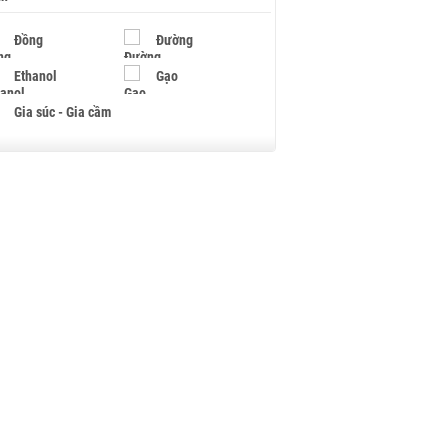
Đồng
Đường
Ethanol
Gạo
Gia súc - Gia cầm
Giấy
Gỗ
Hạt điều
Hồ tiêu - Hạt tiêu
Khí đốt
Kim loại khác
Mắc ca
Muối
Ngũ cốc
Nhựa - Hạt nhựa
Palladium
Phân bón