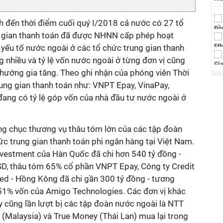
 đến thời điểm cuối quý I/2018 cả nước có 27 tổ
g gian thanh toán đã được NHNN cấp phép hoạt
yếu tố nước ngoài ở các tổ chức trung gian thanh
 nhiều và tỷ lệ vốn nước ngoài ở từng đơn vị cũng
 hướng gia tăng. Theo ghi nhận của phóng viên Thời
rung gian thanh toán như: VNPT Epay, VinaPay,
ang có tỷ lệ góp vốn của nhà đầu tư nước ngoài ở
g chục thương vụ thâu tóm lớn của các tập đoàn
ức trung gian thanh toán phi ngân hàng tại Việt Nam.
vestment của Hàn Quốc đã chi hơn 540 tỷ đồng -
D, thâu tóm 65% cổ phần VNPT Epay, Công ty Credit
ted - Hồng Kông đã chi gần 300 tỷ đồng - tương
51% vốn của Amigo Technologies. Các đơn vị khác
 cũng lần lượt bị các tập đoàn nước ngoài là NTT
(Malaysia) và True Money (Thái Lan) mua lại trong