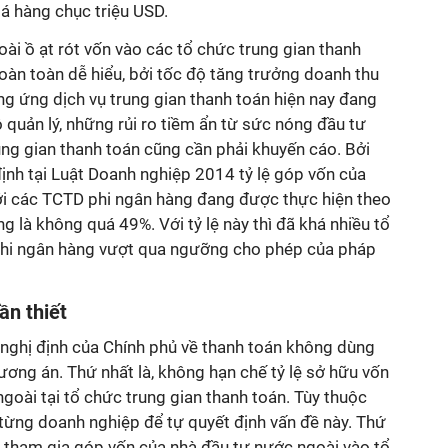
iá hàng chục triệu USD.
ài ồ ạt rót vốn vào các tổ chức trung gian thanh
hoàn toàn dễ hiểu, bởi tốc độ tăng trưởng doanh thu
ng ứng dịch vụ trung gian thanh toán hiện nay đang
ộ quản lý, những rủi ro tiềm ẩn từ sức nóng đầu tư
ung gian thanh toán cũng cần phải khuyến cáo. Bởi
định tại Luật Doanh nghiệp 2014 tỷ lệ góp vốn của
ới các TCTD phi ngân hàng đang được thực hiện theo
g là không quá 49%. Với tỷ lệ này thì đã khá nhiều tổ
phi ngân hàng vượt qua ngưỡng cho phép của pháp
ần thiết
g nghị định của Chính phủ về thanh toán không dùng
ơng án. Thứ nhất là, không hạn chế tỷ lệ sở hữu vốn
ngoài tại tổ chức trung gian thanh toán. Tùy thuộc
 từng doanh nghiệp để tự quyết định vấn đề này. Thứ
g tham gia góp vốn của nhà đầu tư nước ngoài vào tổ