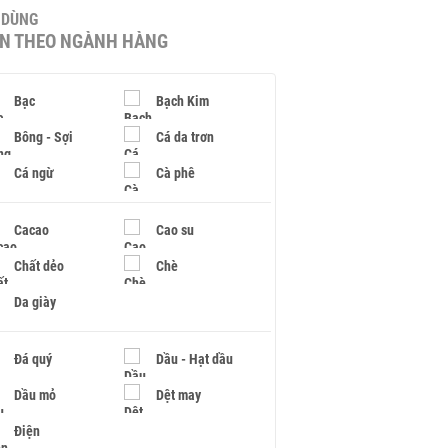
U DÙNG
IN THEO NGÀNH HÀNG
Bạc
Bạch Kim
Bông - Sợi
Cá da trơn
Cá ngừ
Cà phê
Cacao
Cao su
Chất dẻo
Chè
Da giày
Đá quý
Dầu - Hạt dầu
Dầu mỏ
Dệt may
Điện