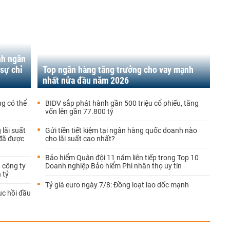
nh ngân
sự chỉ
Top ngân hàng tăng trưởng cho vay mạnh
nhất nửa đầu năm 2026
g có thể
BIDV sắp phát hành gần 500 triệu cổ phiếu, tăng
vốn lên gần 77.800 tỷ
lãi suất
Gửi tiền tiết kiệm tại ngân hàng quốc doanh nào
 đã được
cho lãi suất cao nhất?
Bảo hiểm Quân đội 11 năm liên tiếp trong Top 10
, công ty
Doanh nghiệp Bảo hiểm Phi nhân thọ uy tín
 tỷ
Tỷ giá euro ngày 7/8: Đồng loạt lao dốc mạnh
ục hồi đầu