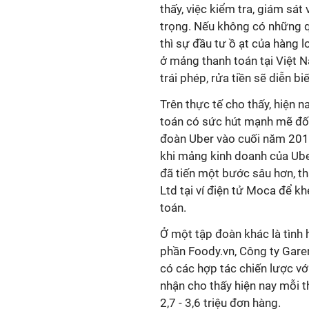
thấy, việc kiểm tra, giám sát
trọng. Nếu không có những qu
thì sự đầu tư ồ ạt của hàng l
ở mảng thanh toán tại Việt Na
trái phép, rửa tiền sẽ diễn b
Trên thực tế cho thấy, hiện n
toán có sức hút mạnh mẽ đối 
đoàn Uber vào cuối năm 2017
khi mảng kinh doanh của Ube
đã tiến một bước sâu hơn, t
Ltd tại ví điện tử Moca để khé
toán.
Ở một tập đoàn khác là tình 
phần Foody.vn, Công ty Gare
có các hợp tác chiến lược vớ
nhận cho thấy hiện nay mỗi 
2,7 - 3,6 triệu đơn hàng.