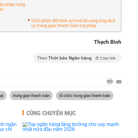
cấp phép cung
án
VCCI phản đối hình sự hoá tội cung ứng dịch
vụ trung gian thanh toán trái phép
Thạch Bình
Theo
Thời báo Ngân hàng
Copy link
ại
trung gian thanh toán
tổ chức trung gian thanh toán
CÙNG CHUYÊN MỤC