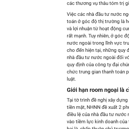
các thương vụ thâu tóm trị g
Việc các nhà đầu tư nước ngo
toán ở góc độ thị trường là 
và lợi nhuận từ hoạt động cu
rất mạnh. Tuy nhiên, ở góc đ
nước ngoài trong lĩnh vực tr
cho đến hiện tại, những quy 
nhà đầu tư nước ngoài đối v
quy định của công ty đại chún
chức trung gian thanh toán 
luật.
Giới hạn room ngoại là c
Tại tờ trình đề nghị xây dựn
tiền mặt, NHNN đề xuất 2 phư
điều lệ của nhà đầu tư nước 
vào tiềm lực kinh doanh của
hai là, chấp thuận chủ trươn