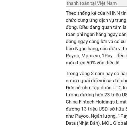
thanh toán tại Việt Nam
Theo thống kê của NHNN tính
chức cung ứng dịch vụ trun
động. Điều đáng quan tâm là 
toán phi ngân hàng ngày càng
đang ngày càng lớn và có xu
báo Ngân hàng, các đơn vị t
Payoo, Mpos.vn, 1Pay… đều đ
mức trên 50% vốn điều lệ.
Trong vòng 3 năm nay có hàn
nước ngoài đối với các tổ ch
Đơn cử như Tập đoàn UTC In
tương đương hơn 23 triệu US
China Fintech Holdings Limi
đương 13 triệu USD, sở hữu 
như Payoo, Ngân lượng, 1Pay
Data (Nhật Bản), MOL Global 