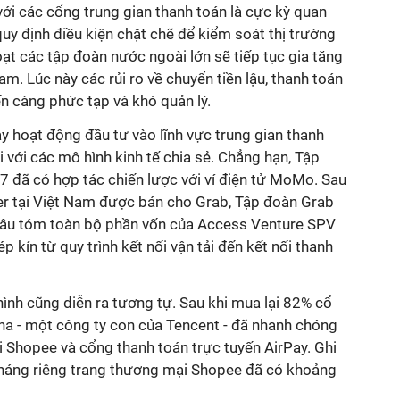
 với các cổng trung gian thanh toán là cực kỳ quan
y định điều kiện chặt chẽ để kiểm soát thị trường
oạt các tập đoàn nước ngoài lớn sẽ tiếp tục gia tăng
m. Lúc này các rủi ro về chuyển tiền lậu, thanh toán
iến càng phức tạp và khó quản lý.
ay hoạt động đầu tư vào lĩnh vực trung gian thanh
với các mô hình kinh tế chia sẻ. Chẳng hạn, Tập
 đã có hợp tác chiến lược với ví điện tử MoMo. Sau
r tại Việt Nam được bán cho Grab, Tập đoàn Grab
hâu tóm toàn bộ phần vốn của Access Venture SPV
p kín từ quy trình kết nối vận tải đến kết nối thanh
hình cũng diễn ra tương tự. Sau khi mua lại 82% cổ
na - một công ty con của Tencent - đã nhanh chóng
i Shopee và cổng thanh toán trực tuyến AirPay. Ghi
tháng riêng trang thương mại Shopee đã có khoảng