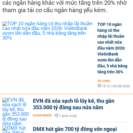
các ngân hàng khác với mức tăng trên 20% nhờ
tham gia tái cơ cấu ngân hàng yếu kém.
TOP 10 ngân
hàng có thu
nhập lãi thuần
cao nhất nửa
đầu năm 2026:
VietinBank
vươn lên dẫn
đầu, 5 nhà băng
tăng trên 30%
TÀI CHÍNH
-
15:12 | 05/08/2026
EVN đã xóa sạch lỗ lũy kế, thu gần
353.000 tỷ đồng sau nửa năm
DOANH NGHIỆP
-
1 phút trước
DMX hút gần 700 tỷ đồng vốn ngoại