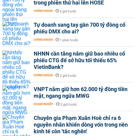
trong phiên thứ hai lên HOSE
CHỨNG KHOÁN
-
2 giờ trước
Tự doanh sang tay gần 700 tỷ đồng cổ
phiếu DMX cho ai?
CHỨNG KHOÁN
-
1 phút trước
NHNN cần tăng nắm giữ bao nhiêu cổ
phiếu CTG để sở hữu tối thiểu 65%
VietinBank?
CHỨNG KHOÁN
-
2 giờ trước
VNPT nắm giữ hơn 62.000 tỷ đồng tiền
mặt, ngang ngửa MWG
DOANH NGHIỆP
-
2 giờ trước
Chuyên gia Phạm Xuân Hoè chỉ ra 6
nguyên nhân khiến dòng vốn trong nền
kinh tế còn 'tắc nghẽn'