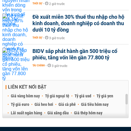
THỜI SỰ
-
2 giờ trước
Đề xuất miễn 30% thuế thu nhập cho hộ
kinh doanh, doanh nghiệp có doanh thu
dưới 10 tỷ đồng
THỜI SỰ
-
3 giờ trước
BIDV sắp phát hành gần 500 triệu cổ
phiếu, tăng vốn lên gần 77.800 tỷ
TÀI CHÍNH
-
3 giờ trước
LIÊN KẾT NỔI BẬT
Giá vàng hôm nay
Tỷ giá ngoại tệ
Tỷ giá usd
Tỷ giá yen
Tỷ giá euro
Giá heo hơi
Giá cà phê
Giá tiêu hôm nay
Lãi suất ngân hàng
Giá xăng dầu
Giá thép hôm nay
Giá sầu riêng
Giá thịt heo
Giá gạo
Giá cao su
Best Retail Brokers
Diễn đàn đầu tư Việt Nam 2026