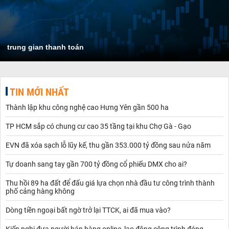
trung gian thanh toán
TIN MỚI NHẤT
Thành lập khu công nghệ cao Hưng Yên gần 500 ha
TP HCM sắp có chung cư cao 35 tầng tại khu Chợ Gà - Gạo
EVN đã xóa sạch lỗ lũy kế, thu gần 353.000 tỷ đồng sau nửa năm
Tự doanh sang tay gần 700 tỷ đồng cổ phiếu DMX cho ai?
Thu hồi 89 ha đất để đấu giá lựa chọn nhà đầu tư công trình thành
phố cảng hàng không
Dòng tiền ngoại bất ngờ trở lại TTCK, ai đã mua vào?
Kiến nghị đưa người bán hàng online, lao động công trình đóng