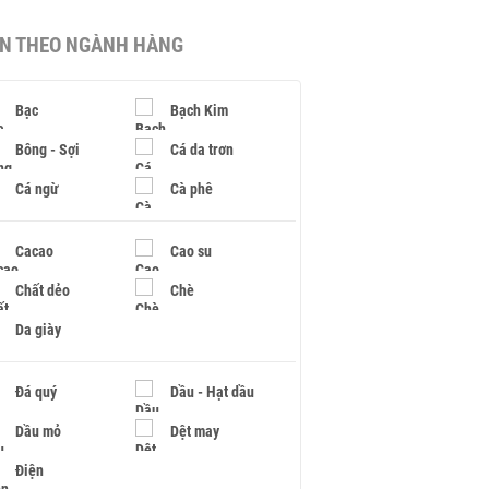
IN THEO NGÀNH HÀNG
Bạc
Bạch Kim
Bông - Sợi
Cá da trơn
Cá ngừ
Cà phê
Cacao
Cao su
Chất dẻo
Chè
Da giày
Đá quý
Dầu - Hạt dầu
Dầu mỏ
Dệt may
Điện