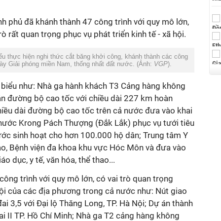
nh phủ đã khánh thành 47 công trình với quy mô lớn,
ò rất quan trọng phục vụ phát triển kinh tế - xã hội.
ểu thực hiện nghi thức cắt băng khởi công, khánh thành các công
ày Giải phóng miền Nam, thống nhất đất nước. (Ảnh:
VGP
).
u biểu như: Nhà ga hành khách T3 Cảng hàng không
án đường bộ cao tốc với chiều dài 227 km hoàn
hiều dài đường bộ cao tốc trên cả nước đưa vào khai
nước Krong Pách Thượng (Đắk Lắk) phục vụ tưới tiêu
ước sinh hoạt cho hơn 100.000 hộ dân; Trung tâm Y
ảo, Bệnh viện đa khoa khu vực Hóc Môn và đưa vào
o dục, y tế, văn hóa, thể thao...
công trình với quy mô lớn, có vai trò quan trọng
 hội của các địa phương trong cả nước như: Nút giao
 3,5 với Đại lộ Thăng Long, TP. Hà Nội; Dự án thành
ai II TP. Hồ Chí Minh; Nhà ga T2 cảng hàng không