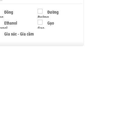
Đồng
Đường
Ethanol
Gạo
Gia súc - Gia cầm
Giấy
Gỗ
Hạt điều
Hồ tiêu - Hạt tiêu
Khí đốt
Kim loại khác
Mắc ca
Muối
Ngũ cốc
Nhựa - Hạt nhựa
Palladium
Phân bón