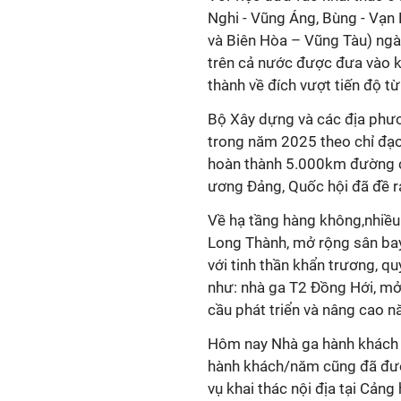
Nghi - Vũng Áng, Bùng - Vạn
và Biên Hòa – Vũng Tàu) ngà
trên cả nước được đưa vào k
thành về đích vượt tiến độ từ
Bộ Xây dựng và các địa phư
trong năm 2025 theo chỉ đạo
hoàn thành 5.000km đường c
ương Đảng, Quốc hội đã đề r
Về hạ tầng hàng không,nhiề
Long Thành, mở rộng sân bay 
với tinh thần khẩn trương, qu
như: nhà ga T2 Đồng Hới, m
cầu phát triển và nâng cao n
Hôm nay Nhà ga hành khách T
hành khách/năm cũng đã đượ
vụ khai thác nội địa tại Cản