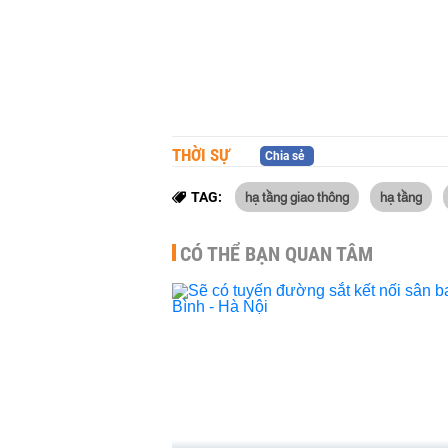
THỜI SỰ
Chia sẻ
hạ tầng giao thông
hạ tầng
TAG:
CÓ THỂ BẠN QUAN TÂM