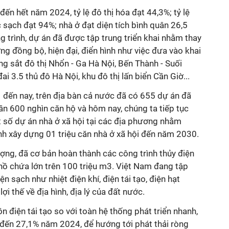
 đến hết năm 2024, tỷ lệ đô thị hóa đạt 44,3%; tỷ lệ
sạch đạt 94%; nhà ở đạt diện tích bình quân 26,5
 trình, dự án đã được tập trung triển khai nhằm thay
ng đồng bộ, hiện đại, điển hình như việc đưa vào khai
g sắt đô thị Nhổn - Ga Hà Nội, Bến Thành - Suối
i 3.5 thủ đô Hà Nội, khu đô thị lấn biển Cần Giờ...
 đến nay, trên địa bàn cả nước đã có 655 dự án đã
ần 600 nghìn căn hộ và hôm nay, chúng ta tiếp tục
 số dự án nhà ở xã hội tại các địa phương nhằm
nh xây dựng 01 triệu căn nhà ở xã hội đến năm 2030.
ượng, đã cơ bản hoàn thành các công trình thủy điện
ồ chứa lớn trên 100 triệu m3. Việt Nam đang tập
n sạch như nhiệt điện khí, điện tái tạo, điện hạt
ợi thế về địa hình, địa lý của đất nước.
 điện tái tạo so với toàn hệ thống phát triển nhanh,
đến 27,1% năm 2024, để hướng tới phát thải ròng