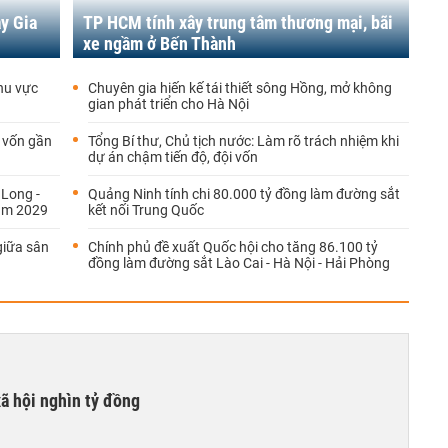
ay Gia
TP HCM tính xây trung tâm thương mại, bãi
xe ngầm ở Bến Thành
hu vực
Chuyên gia hiến kế tái thiết sông Hồng, mở không
gian phát triển cho Hà Nội
 vốn gần
Tổng Bí thư, Chủ tịch nước: Làm rõ trách nhiệm khi
dự án chậm tiến độ, đội vốn
Long -
Quảng Ninh tính chi 80.000 tỷ đồng làm đường sắt
năm 2029
kết nối Trung Quốc
giữa sân
Chính phủ đề xuất Quốc hội cho tăng 86.100 tỷ
đồng làm đường sắt Lào Cai - Hà Nội - Hải Phòng
xã hội nghìn tỷ đồng