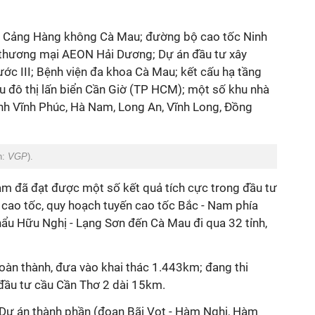
 Cảng Hàng không Cà Mau; đường bộ cao tốc Ninh
 thương mại AEON Hải Dương; Dự án đầu tư xây
ớc III; Bệnh viện đa khoa Cà Mau; kết cấu hạ tầng
u đô thị lấn biển Cần Giờ (TP HCM); một số khu nhà
 tỉnh Vĩnh Phúc, Hà Nam, Long An, Vĩnh Long, Đồng
h:
VGP
).
Nam đã đạt được một số kết quả tích cực trong đầu tư
 cao tốc, quy hoạch tuyến cao tốc Bắc - Nam phía
ẩu Hữu Nghị - Lạng Sơn đến Cà Mau đi qua 32 tỉnh,
oàn thành, đưa vào khai thác 1.443km; đang thi
đầu tư cầu Cần Thơ 2 dài 15km.
6 Dự án thành phần (đoạn Bãi Vọt - Hàm Nghi, Hàm