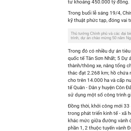
tư khoảng 450.000 tỷ đồng.
Trong buổi lễ sáng 19/4, Chí
kỹ thuật phức tạp, đóng vai tr
Thủ tướng Chính phủ và các đại bi
trình, dự án chào mừng 50 năm Ng
Trong đó có nhiều dự án tiê
quốc tế Tân Sơn Nhất; 5 Dự 
thành/thông xe, nâng tổng c
thác đạt 2.268 km; hồ chứa 
cho trên 14.000 ha và cấp n
tế Quân - Dân y huyện Côn Đ
sử dụng một số công trình giá
Đồng thời, khởi công mới 33 
trong phát triển kinh tế - xã
khác mức giữa đường vành đai
phần 1, 2 thuộc tuyến vành Đ