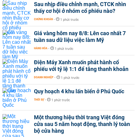
Sau nhịp điều chỉnh mạnh, CTCK nhìn
thấy cơ hội ở nhóm cổ phiếu nào?
CHỨNG KHOÁN
-
1 phút trước
Giá vàng hôm nay 8/8: Lên cao nhất 7
tuần sau dữ liệu việc làm Mỹ
HÀNG HÓA
-
1 phút trước
Điện Máy Xanh muốn phát hành cổ
phiếu với tỷ lệ 1:1 để tăng thanh khoản
DOANH NGHIỆP
-
1 phút trước
Quy hoạch 4 khu lấn biển ở Phú Quốc
THỜI SỰ
-
1 phút trước
Một thương hiệu thời trang Việt đóng
cửa sau 5 năm hoạt động, thanh lý toàn
bộ cửa hàng