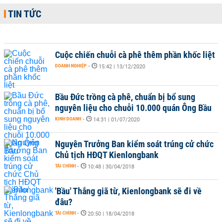
TIN TỨC
Cuộc chiến chuỗi cà phê thêm phần khốc liệt
DOANH NGHIỆP
-
15:42 | 13/12/2020
Bầu Đức trồng cà phê, chuẩn bị bổ sung
nguyên liệu cho chuỗi 10.000 quán Ông Bầu
KINH DOANH
-
14:31 | 01/07/2020
Nguyên Trưởng Ban kiểm soát trúng cử chức
Chủ tịch HĐQT Kienlongbank
TÀI CHÍNH
-
10:48 | 30/04/2018
'Bầu' Thắng giã từ, Kienlongbank sẽ đi về
đâu?
TÀI CHÍNH
-
20:50 | 18/04/2018