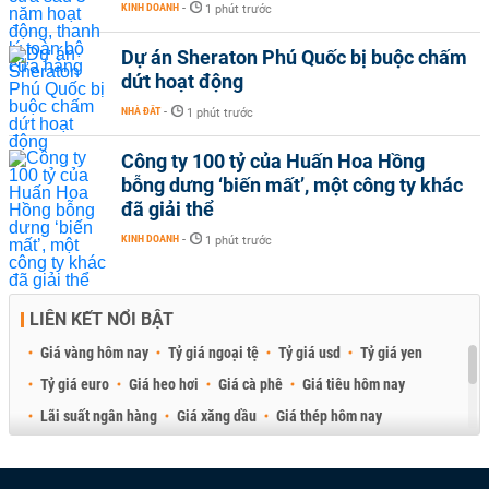
KINH DOANH
-
1 phút trước
Dự án Sheraton Phú Quốc bị buộc chấm
dứt hoạt động
NHÀ ĐẤT
-
1 phút trước
Công ty 100 tỷ của Huấn Hoa Hồng
bỗng dưng ‘biến mất’, một công ty khác
đã giải thể
KINH DOANH
-
1 phút trước
LIÊN KẾT NỔI BẬT
Giá vàng hôm nay
Tỷ giá ngoại tệ
Tỷ giá usd
Tỷ giá yen
Tỷ giá euro
Giá heo hơi
Giá cà phê
Giá tiêu hôm nay
Lãi suất ngân hàng
Giá xăng dầu
Giá thép hôm nay
Giá sầu riêng
Giá thịt heo
Giá gạo
Giá cao su
Best Retail Brokers
Diễn đàn đầu tư Việt Nam 2026