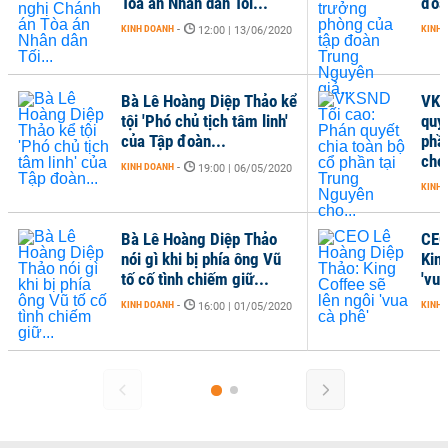
Tòa án Nhân dân Tối...
đoà
KINH DOANH
-
KINH 
12:00 | 13/06/2020
Bà Lê Hoàng Diệp Thảo kể
VKS
tội 'Phó chủ tịch tâm linh'
quy
của Tập đoàn...
phầ
cho.
KINH DOANH
-
19:00 | 06/05/2020
KINH 
Bà Lê Hoàng Diệp Thảo
CEO
nói gì khi bị phía ông Vũ
Kin
tố cố tình chiếm giữ...
'vua
KINH DOANH
-
KINH 
16:00 | 01/05/2020