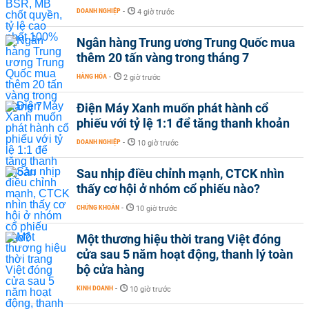
DOANH NGHIỆP
-
4 giờ trước
Ngân hàng Trung ương Trung Quốc mua
thêm 20 tấn vàng trong tháng 7
HÀNG HÓA
-
2 giờ trước
Điện Máy Xanh muốn phát hành cổ
phiếu với tỷ lệ 1:1 để tăng thanh khoản
DOANH NGHIỆP
-
10 giờ trước
Sau nhịp điều chỉnh mạnh, CTCK nhìn
thấy cơ hội ở nhóm cổ phiếu nào?
CHỨNG KHOÁN
-
10 giờ trước
Một thương hiệu thời trang Việt đóng
cửa sau 5 năm hoạt động, thanh lý toàn
bộ cửa hàng
KINH DOANH
-
10 giờ trước