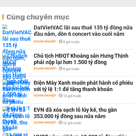
Cùng chuyên mục
DatVietVAC lãi sau thuế 135 tỷ đồng nửa
đầu năm, dồn 6 concert vào cuối năm
DOANH NGHIỆP
-
8 giờ trước
Chủ tịch HĐQT Khoáng sản Hưng Thịnh
phải nộp lại hơn 1.500 tỷ đồng
DOANH NGHIỆP
-
8 giờ trước
Điện Máy Xanh muốn phát hành cổ phiếu
với tỷ lệ 1:1 để tăng thanh khoản
DOANH NGHIỆP
-
10 giờ trước
EVN đã xóa sạch lỗ lũy kế, thu gần
353.000 tỷ đồng sau nửa năm
DOANH NGHIỆP
-
22 giờ trước