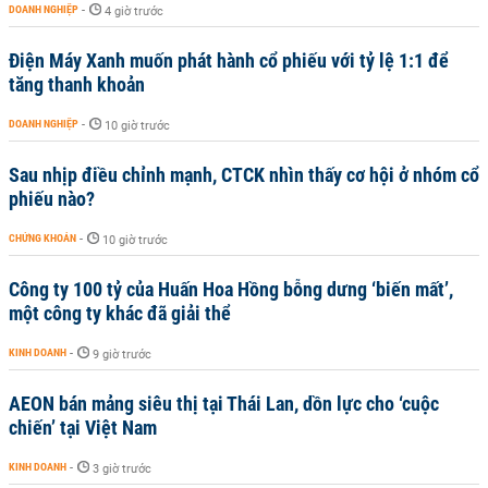
DOANH NGHIỆP
-
4 giờ trước
Điện Máy Xanh muốn phát hành cổ phiếu với tỷ lệ 1:1 để
tăng thanh khoản
DOANH NGHIỆP
-
10 giờ trước
Sau nhịp điều chỉnh mạnh, CTCK nhìn thấy cơ hội ở nhóm cổ
phiếu nào?
CHỨNG KHOÁN
-
10 giờ trước
Công ty 100 tỷ của Huấn Hoa Hồng bỗng dưng ‘biến mất’,
một công ty khác đã giải thể
KINH DOANH
-
9 giờ trước
AEON bán mảng siêu thị tại Thái Lan, dồn lực cho ‘cuộc
chiến’ tại Việt Nam
KINH DOANH
-
3 giờ trước