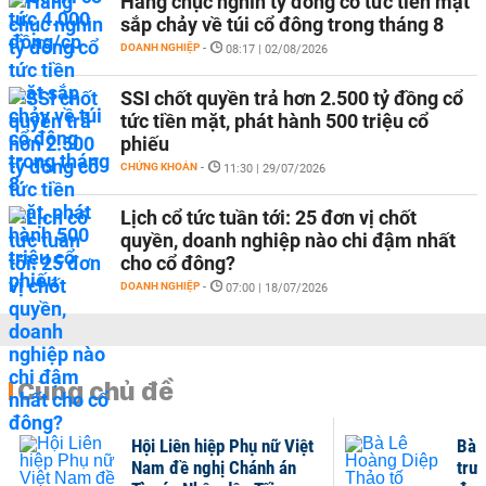
Hàng chục nghìn tỷ đồng cổ tức tiền mặt
sắp chảy về túi cổ đông trong tháng 8
DOANH NGHIỆP
-
08:17 | 02/08/2026
SSI chốt quyền trả hơn 2.500 tỷ đồng cổ
tức tiền mặt, phát hành 500 triệu cổ
phiếu
CHỨNG KHOÁN
-
11:30 | 29/07/2026
Lịch cổ tức tuần tới: 25 đơn vị chốt
quyền, doanh nghiệp nào chi đậm nhất
cho cổ đông?
DOANH NGHIỆP
-
07:00 | 18/07/2026
Cùng chủ đề
Hội Liên hiệp Phụ nữ Việt
Bà 
Nam đề nghị Chánh án
trư