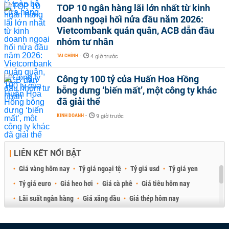
TOP 10 ngân hàng lãi lớn nhất từ kinh
doanh ngoại hối nửa đầu năm 2026:
Vietcombank quán quân, ACB dẫn đầu
nhóm tư nhân
TÀI CHÍNH
-
4 giờ trước
Công ty 100 tỷ của Huấn Hoa Hồng
bỗng dưng ‘biến mất’, một công ty khác
đã giải thể
KINH DOANH
-
9 giờ trước
LIÊN KẾT NỔI BẬT
Giá vàng hôm nay
Tỷ giá ngoại tệ
Tỷ giá usd
Tỷ giá yen
Tỷ giá euro
Giá heo hơi
Giá cà phê
Giá tiêu hôm nay
Lãi suất ngân hàng
Giá xăng dầu
Giá thép hôm nay
Giá sầu riêng
Giá thịt heo
Giá gạo
Giá cao su
Best Retail Brokers
Diễn đàn đầu tư Việt Nam 2026