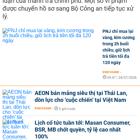
luận của thanh tra chính phủ. Một số vi phạm
được chuyển hồ sơ sang Bộ Công an tiếp tục xử
lý.
PNJ chỉ mua lại
vàng, kim cương
trong 2h buổi
chiều, giữ lịch
trả tiền tối đa
120 ngày
KINH DOANH
-
09:47 | 24/07/2026
AEON bán mảng siêu thị tại Thái Lan,
dồn lực cho ‘cuộc chiến’ tại Việt Nam
KINH DOANH
-
3 giờ trước
Lịch cổ tức tuần tới: Masan Consumer,
BSR, MB chốt quyền, tỷ lệ cao nhất
100%