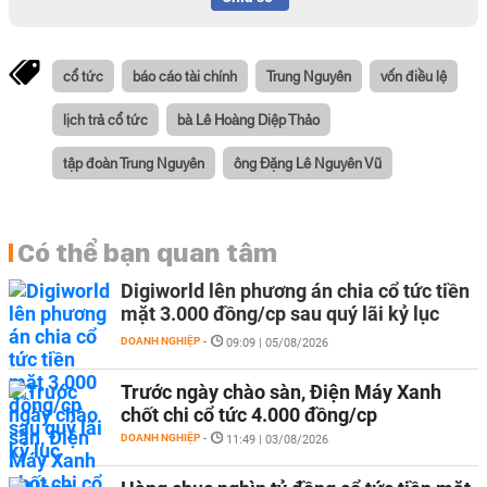
cổ tức
báo cáo tài chính
Trung Nguyên
vốn điều lệ
lịch trả cổ tức
bà Lê Hoàng Diệp Thảo
tập đoàn Trung Nguyên
ông Đặng Lê Nguyên Vũ
Có thể bạn quan tâm
Digiworld lên phương án chia cổ tức tiền
mặt 3.000 đồng/cp sau quý lãi kỷ lục
DOANH NGHIỆP
-
09:09 | 05/08/2026
Trước ngày chào sàn, Điện Máy Xanh
chốt chi cổ tức 4.000 đồng/cp
DOANH NGHIỆP
-
11:49 | 03/08/2026