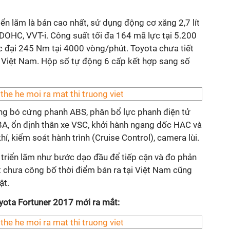
riển lãm là bản cao nhất, sử dụng động cơ
xăng 2,7 lít
, DOHC, VVT-i. Công suất tối đa 164 mã lực tại 5.200
 đại 245 Nm tại 4000 vòng/phút. Toyota chưa tiết
ở Việt Nam. Hộp số tự động 6 cấp kết hợp sang số
g bó cứng phanh ABS, phân bổ lực phanh điện tử
BA, ổn định thân xe VSC, khởi hành ngang dốc HAC và
hí, kiểm soát hành trình (Cruise Control), camera lùi.
i triển lãm như bước dạo đầu để tiếp cận và đo phản
t chưa công bố thời điểm bán ra tại Việt Nam cũng
ật.
yota Fortuner 2017 mới ra mắt: