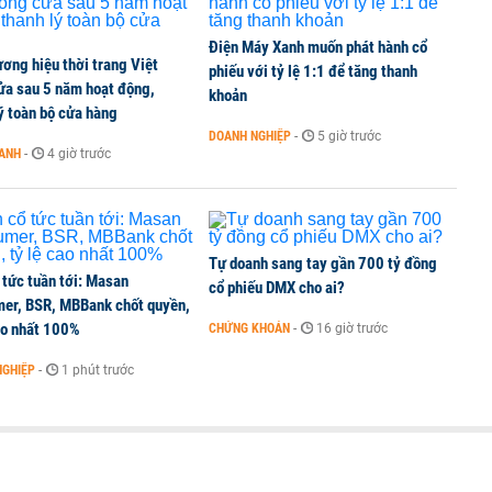
Điện Máy Xanh muốn phát hành cổ
ơng hiệu thời trang Việt
phiếu với tỷ lệ 1:1 để tăng thanh
ửa sau 5 năm hoạt động,
khoản
ý toàn bộ cửa hàng
DOANH NGHIỆP
-
5 giờ trước
OANH
-
4 giờ trước
Tự doanh sang tay gần 700 tỷ đồng
 tức tuần tới: Masan
cổ phiếu DMX cho ai?
er, BSR, MBBank chốt quyền,
ao nhất 100%
CHỨNG KHOÁN
-
16 giờ trước
NGHIỆP
-
1 phút trước