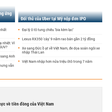
ung ứng
Đối thủ của Uber tại Mỹ nộp đơn IPO
 nhất
Đại lý ô tô tung chiêu ‘bia kèm lạc’
Lexus RX350 'cày' 9 năm rao bán gần 2 tỷ đồng
 nhiệt: Vì
 SUV?
Xe sang Đức ồ ạt về Việt Nam, đe dọa soán ngôi xe
nhập Thái Lan
 sang Anh
Việt Nam nhập hơn nửa triệu ôtô trong 7 năm
nhưng vẫn
cực về tiền đồng của Việt Nam