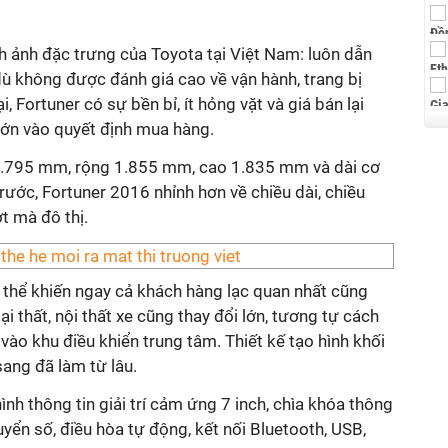
h ảnh đặc trưng của Toyota tại Việt Nam: luôn dẫn
ù không được đánh giá cao về vận hành, trang bị
, Fortuner có sự bền bỉ, ít hỏng vặt và giá bán lại
lớn vào quyết định mua hàng.
 4.795 mm, rộng 1.855 mm, cao 1.835 mm và dài cơ
rước, Fortuner 2016 nhỉnh hơn về chiều dài, chiều
t mà đô thị.
 thể khiến ngay cả khách hàng lạc quan nhất cũng
i thất, nội thất xe cũng thay đổi lớn, tương tự cách
vào khu điều khiển trung tâm. Thiết kế tạo hình khối
sang đã làm từ lâu.
nh thông tin giải trí cảm ứng 7 inch, chìa khóa thông
uyển số, điều hòa tự động, kết nối Bluetooth, USB,