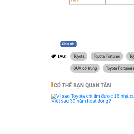
Chia sẻ
Toyota
Toyota Fortuner
To
TAG:
SUV cỡ trung
Toyota Fortuner
CÓ THỂ BẠN QUAN TÂM