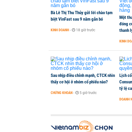
Bà Lê Thị Thu Thủy gửi lời chào tạm
Một thư
biệt VinFast sau 9 năm gắn bó
đóng c
thanh l
KINH DOANH
-
18 giờ trước
KINH D
Sau nhịp điều chỉnh mạnh, CTCK nhìn
Lịch cổ
thấy cơ hội ở nhóm cổ phiếu nào?
Consum
tỷ lệ c
CHỨNG KHOÁN
-
5 giờ trước
DOANH 