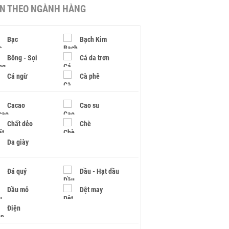
IN THEO NGÀNH HÀNG
Bạc
Bạch Kim
Bông - Sợi
Cá da trơn
Cá ngừ
Cà phê
Cacao
Cao su
Chất dẻo
Chè
Da giày
Đá quý
Dầu - Hạt dầu
Dầu mỏ
Dệt may
Điện