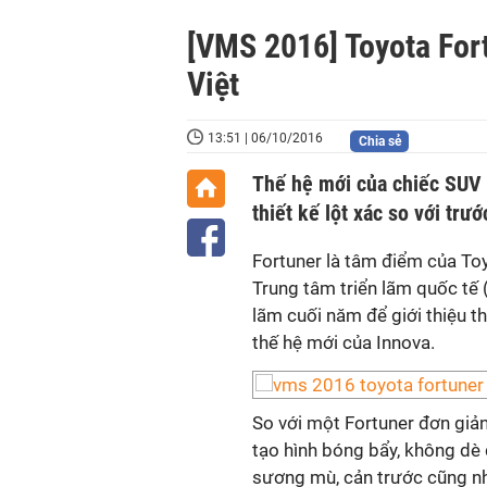
[VMS 2016] Toyota Fort
Việt
13:51 | 06/10/2016
Chia sẻ
Thế hệ mới của chiếc SUV 
thiết kế lột xác so với trướ
Fortuner là tâm điểm của To
Trung tâm triển lãm quốc tế 
lãm cuối năm để giới thiệu th
thế hệ mới của Innova.
So với một Fortuner đơn giản,
tạo hình bóng bẩy, không dè 
sương mù, cản trước cũng nh