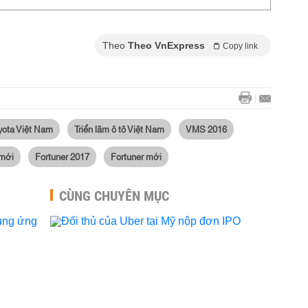
Theo
Theo VnExpress
Copy link
yota Việt Nam
Triển lãm ô tô Việt Nam
VMS 2016
 mới
Fortuner 2017
Fortuner mới
CÙNG CHUYÊN MỤC