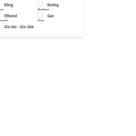
Đồng
Đường
Ethanol
Gạo
Gia súc - Gia cầm
Giấy
Gỗ
Hạt điều
Hồ tiêu - Hạt tiêu
Khí đốt
Kim loại khác
Mắc ca
Muối
Ngũ cốc
Nhựa - Hạt nhựa
Palladium
Phân bón
Rau - Củ -Quả
Sắt thép