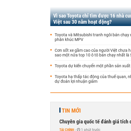
Vì sao Toyota chỉ tìm được 16 nhà c
Việt sau 30 năm hoạt động?
Toyota và Mitsubishi tranh ngôi bán chạy
phân khúc MPV
Cơn sốt xe gầm cao của người Việt chưa hạ
sao một nửa top 10 ô tô bán chạy nhất là
Toyota dự kiến chuyển một phần sản xuất
Toyota hạ thấp tác động của thuế quan, 
dự đoán lợi nhuận giảm
TIN MỚI
Chuyên gia quốc tế đánh giá tích 
TÀI CHÍNH
-
1 phút trước