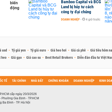
Bamboo Capital và BCG
biến
Land bị hủy tư cách
động
công ty đại chúng
DOANH NGHIỆP
-
4 giờ trước
á usd
Tỷ giá yen
Tỷ giá euro
Giá heo hơi
Giá cà phê
Giá tiêu hôm n
t heo
Giá gạo
Giá cao su
Best Retail Brokers
Diễn đàn đầu tư Việt N
ỐC TẾ
TÀI CHÍNH
NHÀ ĐẤT
CHỨNG KHOÁN
DOANH NGHIỆP
KINH DO
P.HCM cấp ngày 20/3/2026
 - Phường Gia Định - TP.HCM
 Ba Đình - TP. Hà Nội