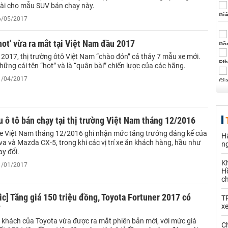
ài cho mẫu SUV bán chạy này.
26/05/2017
hot' vừa ra mắt tại Việt Nam đầu 2017
 2017, thị trường ôtô Việt Nam “chào đón” cả thảy 7 mẫu xe mới.
hững cái tên “hot” và là “quân bài” chiến lược của các hãng.
01/04/2017
 ô tô bán chạy tại thị trường Việt Nam tháng 12/2016
xe Việt Nam tháng 12/2016 ghi nhận mức tăng trưởng đáng kể của
Hà
a và Mazda CX-5, trong khi các vị trí xe ăn khách hàng, hầu như
n
y đổi.
K
11/01/2017
Hồ
c
ic] Tăng giá 150 triệu đồng, Toyota Fortuner 2017 có
T
x
?
khách của Toyota vừa được ra mắt phiên bản mới, với mức giá
Ch