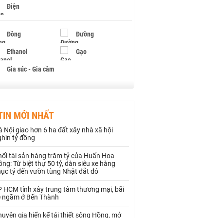
Điện
Đồng
Đường
Ethanol
Gạo
Gia súc - Gia cầm
Giấy
Gỗ
TIN MỚI NHẤT
Hạt điều
Hồ tiêu - Hạt tiêu
 Nội giao hơn 6 ha đất xây nhà xã hội
Khí đốt
ghìn tỷ đồng
hối tài sản hàng trăm tỷ của Huấn Hoa
Kim loại khác
Mắc ca
ng: Từ biệt thự 50 tỷ, dàn siêu xe hàng
hục tỷ đến vườn tùng Nhật đắt đỏ
Muối
Ngũ cốc
P HCM tính xây trung tâm thương mại, bãi
Nhựa - Hạt nhựa
e ngầm ở Bến Thành
uyên gia hiến kế tái thiết sông Hồng, mở