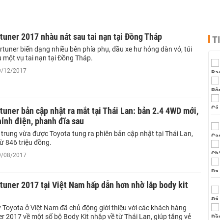
tuner 2017 nhàu nát sau tai nạn tại Đồng Tháp
T
tuner biến dạng nhiều bên phía phụ, đầu xe hư hỏng dàn vỏ, túi
 một vụ tai nạn tại Đồng Tháp.
19/12/2017
tuner bản cập nhật ra mắt tại Thái Lan: bản 2.4 4WD mới,
ỉnh điện, phanh đĩa sau
trung vừa được Toyota tung ra phiên bản cập nhật tại Thái Lan,
từ 846 triệu đồng.
09/08/2017
tuner 2017 tại Việt Nam hấp dẫn hơn nhờ lắp body kit
ý Toyota ở Việt Nam đã chủ động giới thiệu với các khách hàng
r 2017 về một số bộ Body Kit nhập về từ Thái Lan, giúp tăng vẻ