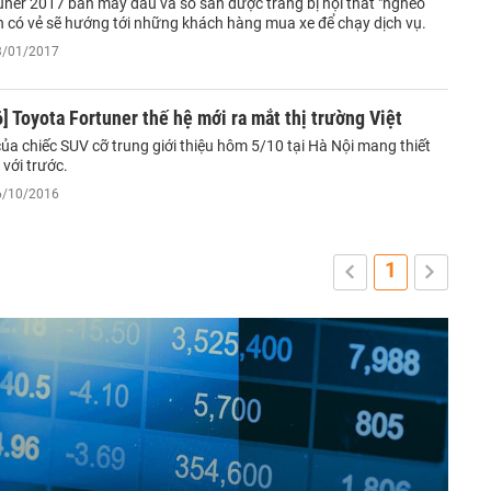
uner 2017 bản máy dầu và số sàn được trang bị nội thất "nghèo
n có vẻ sẽ hướng tới những khách hàng mua xe để chạy dịch vụ.
03/01/2017
 Toyota Fortuner thế hệ mới ra mắt thị trường Việt
ủa chiếc SUV cỡ trung giới thiệu hôm 5/10 tại Hà Nội mang thiết
 với trước.
06/10/2016
1