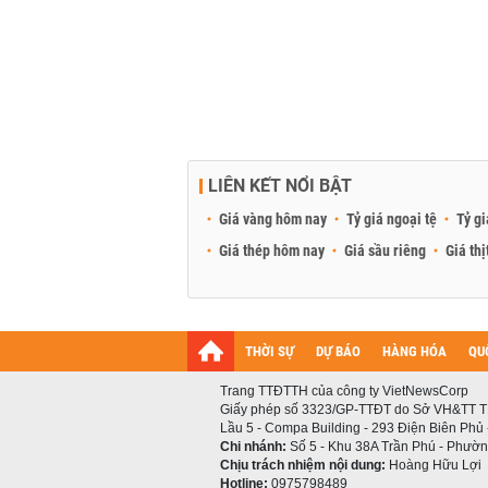
LIÊN KẾT NỔI BẬT
Giá vàng hôm nay
Tỷ giá ngoại tệ
Tỷ gi
Giá thép hôm nay
Giá sầu riêng
Giá thị
THỜI SỰ
DỰ BÁO
HÀNG HÓA
QU
Trang TTĐTTH của công ty VietNewsCorp
Giấy phép số 3323/GP-TTĐT do Sở VH&TT T
Lầu 5 - Compa Building - 293 Điện Biên Phủ
Chi nhánh:
Số 5 - Khu 38A Trần Phú - Phường
Chịu trách nhiệm nội dung:
Hoàng Hữu Lợi
Hotline:
0975798489