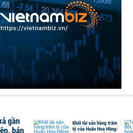
xả gần
Khối tài sản hàng trăm
iên, bán
tỷ của Huấn Hoa Hồng: