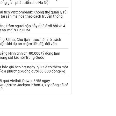
Palladium
Phân bón
ông gian phát triển cho Hà Nội
Rau - Củ -Quả
Sắt thép
ủ tịch Vietcombank: Không thể quản lý rủi
 tài sản mã hóa theo cách truyền thống
Sữa
ng trăm người sập bẫy nhà ở xã hội và 4
ự án 'ma' ở TP HCM
Than
Thức ăn chăn nuôi
ng Bí thư, Chủ tịch nước: Làm rõ trách
iệm khi dự án chậm tiến độ, đội vốn
Thủy hải sản khác
Tôm
ảng Ninh tính chi 80.000 tỷ đồng làm
Vàng
ường sắt kết nối Trung Quốc
 báo giá heo hơi ngày 7/8: Sẽ có thêm một
VLXD khác
Xăng dầu
ố địa phương xuống dưới 60.000 đồng/kg
Xi măng - Clynker
t quả Vietlott Power 6/55 ngày
6/08/2026 Jackpot 2 hơn 3,3 tỷ đồng đã có
hủ