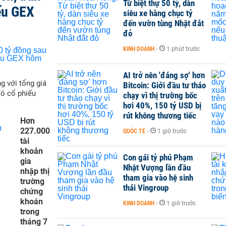
Từ biệt thự 50 tỷ, dàn
ếu GEX
siêu xe hàng chục tỷ
đến vườn tùng Nhật đắt
đỏ
KINH DOANH
-
1 phút trước
AI trở nên 'đáng sợ' hơn
g với tổng giá
Bitcoin: Giới đầu tư tháo
đó cổ phiếu
chạy vì thị trường bốc
hơi 40%, 150 tỷ USD bị
rút không thương tiếc
Hơn
227.000
QUỐC TẾ
-
1 giờ trước
tài
khoản
Con gái tỷ phú Phạm
gia
Nhật Vượng lần đầu
nhập thị
tham gia vào hệ sinh
trường
thái Vingroup
chứng
khoán
KINH DOANH
-
1 giờ trước
trong
tháng 7