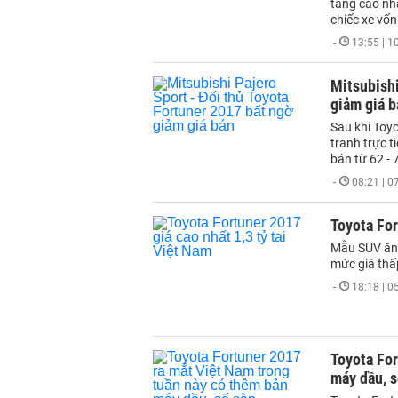
tăng cao nhấ
chiếc xe vốn
-
13:55 | 
Mitsubishi
giảm giá b
Sau khi Toyo
tranh trực t
bán từ 62 - 
-
08:21 | 
Toyota For
Mẫu SUV ăn 
mức giá thấp
-
18:18 | 
Toyota For
máy dầu, s