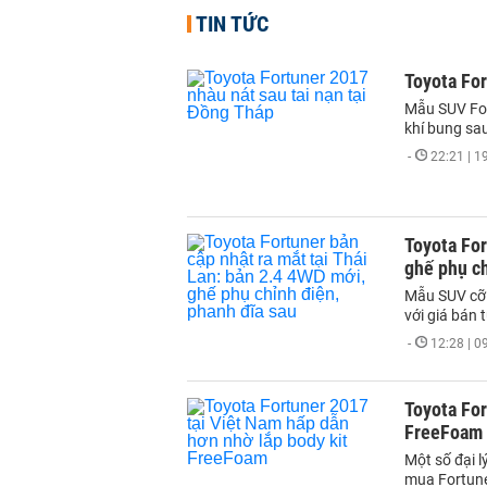
TIN TỨC
Toyota For
Mẫu SUV For
khí bung sau
-
22:21 | 
Toyota For
ghế phụ ch
Mẫu SUV cỡ 
với giá bán 
-
12:28 | 
Toyota For
FreeFoam
Một số đại l
mua Fortune