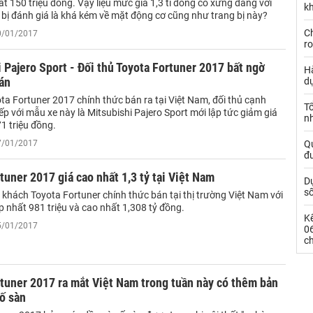
t 150 triệu đồng. Vậy liệu mức giá 1,3 tỉ đồng có xứng đáng với
kh
 bị đánh giá là khá kém về mặt động cơ cũng như trang bị này?
Ch
10/01/2017
ro
 Pajero Sport - Đối thủ Toyota Fortuner 2017 bất ngờ
Hà
án
d
ta Fortuner 2017 chính thức bán ra tại Việt Nam, đối thủ cạnh
Tổ
iếp với mẫu xe này là Mitsubishi Pajero Sport mới lập tức giảm giá
nh
71 triệu đồng.
07/01/2017
Qu
đ
tuner 2017 giá cao nhất 1,3 tỷ tại Việt Nam
Dự
s
khách Toyota Fortuner chính thức bán tại thị trường Việt Nam với
 nhất 981 triệu và cao nhất 1,308 tỷ đồng.
Kế
05/01/2017
0
c
tuner 2017 ra mắt Việt Nam trong tuần này có thêm bản
ố sàn