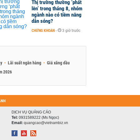
Thị trường thường ‘phất
lên’ trong tháng 8, nhóm
ngành nào có tiềm năng
dẫn sóng?
CHỨNG KHOÁN
-
3 giờ trước
ay
Lãi suất ngân hàng
Giá xăng dầu
am 2026
ANH
DỊCH VỤ QUẢNG CÁO
Tel:
0931589222 (Ms Ngọc)
Email:
quangcao@vietnambiz.vn