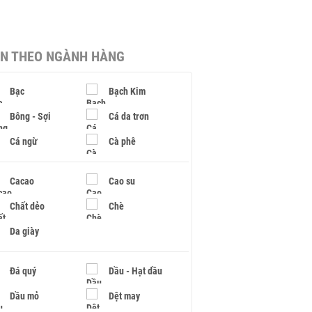
IN THEO NGÀNH HÀNG
Bạc
Bạch Kim
Bông - Sợi
Cá da trơn
Cá ngừ
Cà phê
Cacao
Cao su
Chất dẻo
Chè
Da giày
Đá quý
Dầu - Hạt dầu
Dầu mỏ
Dệt may