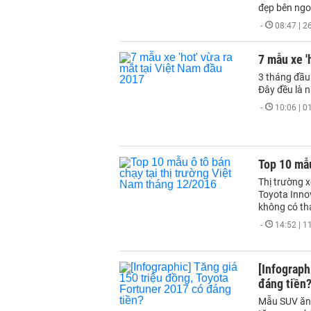
đẹp bên ngo
-
08:47 | 
7 mẫu xe '
3 tháng đầu
Đây đều là n
-
10:06 | 
Top 10 mẫu
Thị trường 
Toyota Innov
không có tha
-
14:52 | 
[Infograph
đáng tiền
Mẫu SUV ăn 