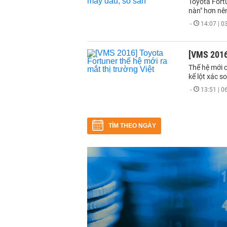
Toyota Fort
nàn" hơn nê
-
14:07 | 
[VMS 2016]
Thế hệ mới c
kế lột xác so
-
13:51 | 
TÌM THEO NGÀY