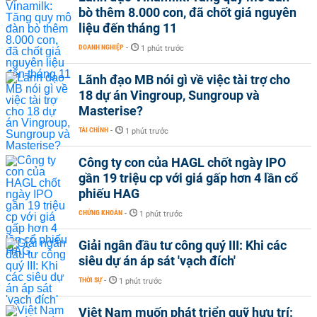
bò thêm 8.000 con, đã chốt giá nguyên
liệu đến tháng 11
DOANH NGHIỆP
-
1 phút trước
Lãnh đạo MB nói gì về việc tài trợ cho
18 dự án Vingroup, Sungroup và
Masterise?
TÀI CHÍNH
-
1 phút trước
Công ty con của HAGL chốt ngày IPO
gần 19 triệu cp với giá gấp hơn 4 lần cổ
phiếu HAG
CHỨNG KHOÁN
-
1 phút trước
Giải ngân đầu tư công quý III: Khi các
siêu dự án áp sát 'vạch đích'
THỜI SỰ
-
1 phút trước
Việt Nam muốn phát triển quỹ hưu trí: