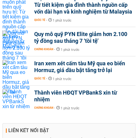
Từ tiết kiệm gia đình thành nguồn cấp
vốn dài hạn và kinh nghiệm từ Malaysia
QUỐC TẾ
-
1 phút trước
Quy mô quỹ PYN Elite giảm hơn 2.100
tỷ đồng sau tháng 7 ‘tồi tệ’
CHỨNG KHOÁN
-
1 phút trước
Iran xem xét cấm tàu Mỹ qua eo biển
Hormuz, giá dầu bật tăng trở lại
QUỐC TẾ
-
1 phút trước
Thành viên HĐQT VPBankS xin từ
nhiệm
CHỨNG KHOÁN
-
1 phút trước
LIÊN KẾT NỔI BẬT