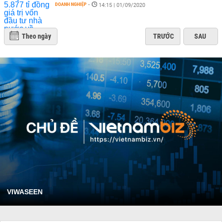
DOANH NGHIỆP
-
14:15 | 01/09/2020
Theo ngày
TRƯỚC
SAU
VIWASEEN