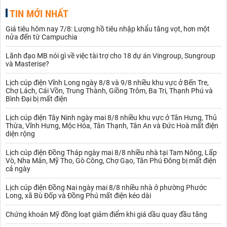
TIN MỚI NHẤT
Giá tiêu hôm nay 7/8: Lượng hồ tiêu nhập khẩu tăng vọt, hơn một
nửa đến từ Campuchia
Lãnh đạo MB nói gì về việc tài trợ cho 18 dự án Vingroup, Sungroup
và Masterise?
Lịch cúp điện Vĩnh Long ngày 8/8 và 9/8 nhiều khu vực ở Bến Tre,
Chợ Lách, Cái Vồn, Trung Thành, Giồng Trôm, Ba Tri, Thạnh Phú và
Bình Đại bị mất điện
Lịch cúp điện Tây Ninh ngày mai 8/8 nhiều khu vực ở Tân Hưng, Thủ
Thừa, Vĩnh Hưng, Mộc Hóa, Tân Thạnh, Tân An và Đức Hoà mất điện
diện rộng
Lịch cúp điện Đồng Tháp ngày mai 8/8 nhiều nhà tại Tam Nông, Lấp
Vò, Nha Mân, Mỹ Tho, Gò Công, Chợ Gạo, Tân Phú Đông bị mất điện
cả ngày
Lịch cúp điện Đồng Nai ngày mai 8/8 nhiều nhà ở phường Phước
Long, xã Bù Đốp và Đồng Phú mất điện kéo dài
Chứng khoán Mỹ đồng loạt giảm điểm khi giá dầu quay đầu tăng