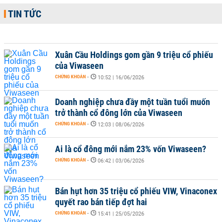
TIN TỨC
Xuân Cầu Holdings gom gần 9 triệu cổ phiếu
của Viwaseen
CHỨNG KHOÁN
-
10:52 | 16/06/2026
Doanh nghiệp chưa đầy một tuần tuổi muốn
trở thành cổ đông lớn của Viwaseen
CHỨNG KHOÁN
-
12:03 | 08/06/2026
Ai là cổ đông mới nắm 23% vốn Viwaseen?
CHỨNG KHOÁN
-
06:42 | 03/06/2026
Bán hụt hơn 35 triệu cổ phiếu VIW, Vinaconex
quyết rao bán tiếp đợt hai
CHỨNG KHOÁN
-
15:41 | 25/05/2026