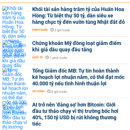
Khối tài sản hàng trăm tỷ của Huấn Hoa
Hồng: Từ biệt thự 50 tỷ, dàn siêu xe
hàng chục tỷ đến vườn tùng Nhật đắt đỏ
KINH DOANH
-
2 giờ trước
Chứng khoán Mỹ đồng loạt giảm điểm
khi giá dầu quay đầu tăng
QUỐC TẾ
-
1 phút trước
Tổng Giám đốc MB: Tự tin hoàn thành
kế hoạch lợi nhuận năm, có thể đạt mốc
40.000 tỷ nếu tình hình thuận lợi
TÀI CHÍNH
-
6 giờ trước
AI trở nên 'đáng sợ' hơn Bitcoin: Giới
đầu tư tháo chạy vì thị trường bốc hơi
40%, 150 tỷ USD bị rút không thương
tiếc