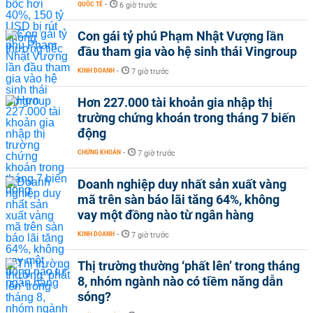
QUỐC TẾ
-
6 giờ trước
Con gái tỷ phú Phạm Nhật Vượng lần
đầu tham gia vào hệ sinh thái Vingroup
KINH DOANH
-
7 giờ trước
Hơn 227.000 tài khoản gia nhập thị
trường chứng khoán trong tháng 7 biến
động
CHỨNG KHOÁN
-
7 giờ trước
Doanh nghiệp duy nhất sản xuất vàng
mã trên sàn báo lãi tăng 64%, không
vay một đồng nào từ ngân hàng
KINH DOANH
-
7 giờ trước
Thị trường thường ‘phất lên’ trong tháng
8, nhóm ngành nào có tiềm năng dẫn
sóng?