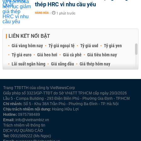
thép HRC vì nhu cầu yếu
HÀNG HÓA
-
1 phút trước
LIÊN KẾT NỔI BẬT
Giá vàng hôm nay
Tỷ giá ngoại tệ
Tỷ giá usd
Tỷ giá yen
Tỷ giá euro
Giá heo hơi
Giá cà phê
Giá tiêu hôm nay
Lãi suất ngân hàng
Giá xăng dầu
Giá thép hôm nay
Giá sầu riêng
Giá thịt heo
Giá gạo
Giá cao su
Best Retail Brokers
Diễn đàn đầu tư Việt Nam 2026
Trang TTĐTTH của công ty VietNewsCorp
Giấy phép số 3323/GP-TTĐT do Sở VH&TT TP.HCM cấp ngày 20/3/2026
Lầu 5 - Compa Building - 293 Điện Biên Phủ - Phường Gia Định - TP.HCM
Chi nhánh:
Số 5 - Khu 38A Trần Phú - Phường Ba Đình - TP. Hà Nội
Chịu trách nhiệm nội dung:
Hoàng Hữu Lợi
Hotline:
0975798489
Email:
info@vietnambiz.vn
Trách nhiệm về thông tin
DỊCH VỤ QUẢNG CÁO
Tel:
0931589222 (Ms Ngọc)