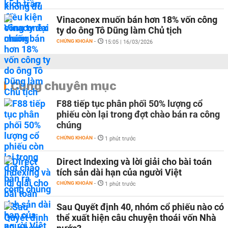
Vinaconex muốn bán hơn 18% vốn công
ty do ông Tô Dũng làm Chủ tịch
CHỨNG KHOÁN
-
15:05 | 16/03/2026
Cùng chuyên mục
F88 tiếp tục phân phối 50% lượng cổ
phiếu còn lại trong đợt chào bán ra công
chúng
CHỨNG KHOÁN
-
1 phút trước
Direct Indexing và lời giải cho bài toán
tích sản dài hạn của người Việt
CHỨNG KHOÁN
-
1 phút trước
Sau Quyết định 40, nhóm cổ phiếu nào có
thể xuất hiện câu chuyện thoái vốn Nhà