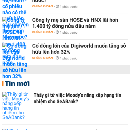
nước?
CHỨNG KHOÁN
-
1 phút trước
Công ty mẹ sàn HOSE và HNX lãi hơn
1.400 tỷ đồng nửa đầu năm
CHỨNG KHOÁN
-
1 phút trước
Cổ đông lớn của Digiworld muốn tăng sở
hữu lên hơn 32%
CHỨNG KHOÁN
-
1 phút trước
Tin mới
Thấy gì từ việc Moody's nâng xếp hạng tín
nhiệm cho SeABank?