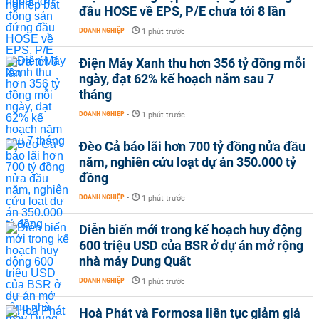
đầu HOSE về EPS, P/E chưa tới 8 lần
DOANH NGHIỆP
-
1 phút trước
Điện Máy Xanh thu hơn 356 tỷ đồng mỗi
ngày, đạt 62% kế hoạch năm sau 7
tháng
DOANH NGHIỆP
-
1 phút trước
Đèo Cả báo lãi hơn 700 tỷ đồng nửa đầu
năm, nghiên cứu loạt dự án 350.000 tỷ
đồng
DOANH NGHIỆP
-
1 phút trước
Diễn biến mới trong kế hoạch huy động
600 triệu USD của BSR ở dự án mở rộng
nhà máy Dung Quất
DOANH NGHIỆP
-
1 phút trước
Hoà Phát và Formosa liên tục giảm giá