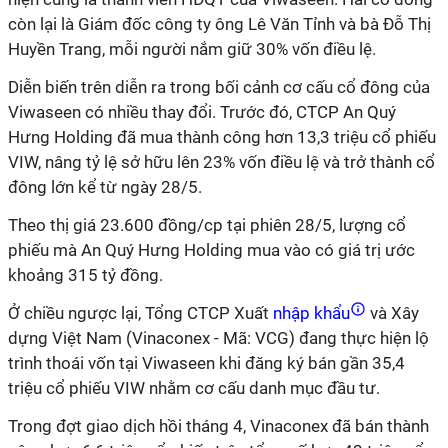
còn lại là Giám đốc công ty ông Lê Văn Tỉnh và bà Đỗ Thị
Huyền Trang, mỗi người nắm giữ 30% vốn điều lệ.
Diễn biến trên diễn ra trong bối cảnh cơ cấu cổ đông của
Viwaseen có nhiều thay đổi. Trước đó, CTCP An Quý
Hưng Holding đã mua thành công hơn 13,3 triệu cổ phiếu
VIW, nâng tỷ lệ sở hữu lên 23% vốn điều lệ và trở thành cổ
đông lớn kể từ ngày 28/5.
Theo thị giá 23.600 đồng/cp tại phiên 28/5, lượng cổ
phiếu mà An Quý Hưng Holding mua vào có giá trị ước
khoảng 315 tỷ đồng.
Ở chiều ngược lại, Tổng CTCP Xuất
nhập khẩu
và Xây
dựng Việt Nam (Vinaconex - Mã: VCG) đang thực hiện lộ
trình thoái vốn tại Viwaseen khi đăng ký bán gần 35,4
triệu cổ phiếu VIW nhằm cơ cấu danh mục đầu tư.
Trong đợt giao dịch hồi tháng 4, Vinaconex đã bán thành