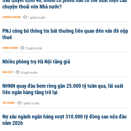
Sau Quyết định 40, nhóm cổ phiếu nào có thể xuất hiện câu
chuyện thoái vốn Nhà nước?
CHỨNG KHOÁN
-
1 phút trước
PNJ công bố thông tin bất thường liên quan đến vấn đề nộp
thuế
KINH DOANH
-
15 giờ trước
Nhiều phòng trọ Hà Nội tăng giá
NHÀ ĐẤT
-
14 giờ trước
NHNN quay đầu bơm ròng gần 25.000 tỷ tuần qua, lãi suất
liên ngân hàng tăng trở lại
TÀI CHÍNH
-
1 phút trước
Nợ xấu ngành ngân hàng vượt 310.000 tỷ đồng sau nửa đầu
năm 2026