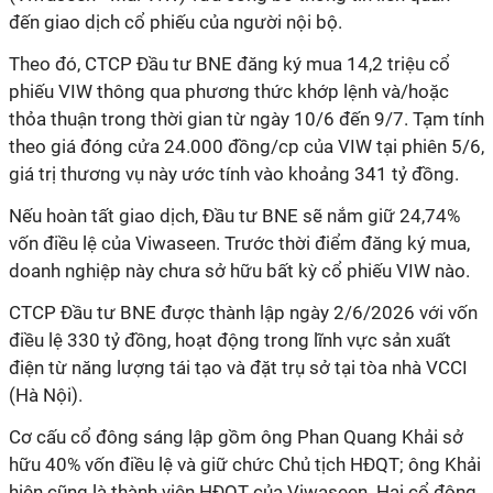
đến giao dịch cổ phiếu của người nội bộ.
Theo đó, CTCP Đầu tư BNE đăng ký mua 14,2 triệu cổ
phiếu VIW thông qua phương thức khớp lệnh và/hoặc
thỏa thuận trong thời gian từ ngày 10/6 đến 9/7. Tạm tính
theo giá đóng cửa 24.000 đồng/cp của VIW tại phiên 5/6,
giá trị thương vụ này ước tính vào khoảng 341 tỷ đồng.
Nếu hoàn tất giao dịch, Đầu tư BNE sẽ nắm giữ 24,74%
vốn điều lệ của Viwaseen. Trước thời điểm đăng ký mua,
doanh nghiệp này chưa sở hữu bất kỳ cổ phiếu VIW nào.
CTCP Đầu tư BNE được thành lập ngày 2/6/2026 với vốn
điều lệ 330 tỷ đồng, hoạt động trong lĩnh vực sản xuất
điện từ năng lượng tái tạo và đặt trụ sở tại tòa nhà VCCI
(Hà Nội).
Cơ cấu cổ đông sáng lập gồm ông Phan Quang Khải sở
hữu 40% vốn điều lệ và giữ chức Chủ tịch HĐQT; ông Khải
hiện cũng là thành viên HĐQT của Viwaseen. Hai cổ đông