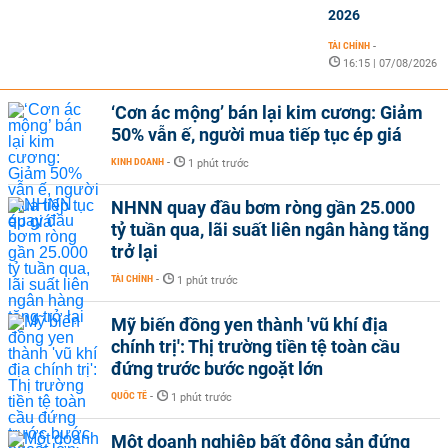
2026
TÀI CHÍNH
-
16:15 | 07/08/2026
‘Cơn ác mộng’ bán lại kim cương: Giảm
50% vẫn ế, người mua tiếp tục ép giá
KINH DOANH
-
1 phút trước
NHNN quay đầu bơm ròng gần 25.000
tỷ tuần qua, lãi suất liên ngân hàng tăng
trở lại
TÀI CHÍNH
-
1 phút trước
Mỹ biến đồng yen thành 'vũ khí địa
chính trị': Thị trường tiền tệ toàn cầu
đứng trước bước ngoặt lớn
QUỐC TẾ
-
1 phút trước
Một doanh nghiệp bất động sản đứng