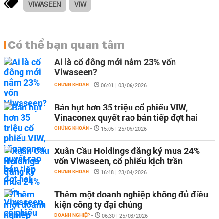
VIWASEEN
VIW
Có thể bạn quan tâm
Ai là cổ đông mới nắm 23% vốn
Viwaseen?
CHỨNG KHOÁN
-
06:01 | 03/06/2026
Bán hụt hơn 35 triệu cổ phiếu VIW,
Vinaconex quyết rao bán tiếp đợt hai
CHỨNG KHOÁN
-
15:05 | 25/05/2026
Xuân Cầu Holdings đăng ký mua 24%
vốn Viwaseen, cổ phiếu kịch trần
CHỨNG KHOÁN
-
16:48 | 23/04/2026
Thêm một doanh nghiệp không đủ điều
kiện công ty đại chúng
DOANH NGHIỆP
-
06:30 | 25/03/2026