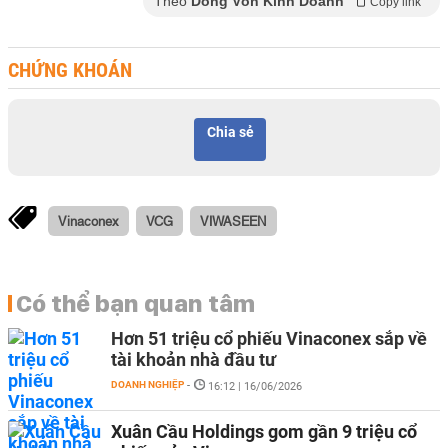
Theo
Dòng Vốn Kinh Doanh
Copy link
CHỨNG KHOÁN
Chia sẻ
Vinaconex
VCG
VIWASEEN
Có thể bạn quan tâm
Hơn 51 triệu cổ phiếu Vinaconex sắp về
tài khoản nhà đầu tư
DOANH NGHIỆP
-
16:12 | 16/06/2026
Xuân Cầu Holdings gom gần 9 triệu cổ