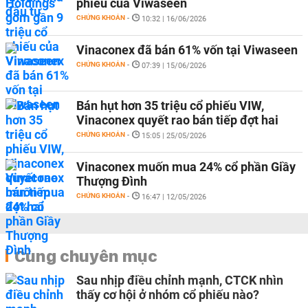
phiếu của Viwaseen
CHỨNG KHOÁN
-
10:32 | 16/06/2026
Vinaconex đã bán 61% vốn tại Viwaseen
CHỨNG KHOÁN
-
07:39 | 15/06/2026
Bán hụt hơn 35 triệu cổ phiếu VIW,
Vinaconex quyết rao bán tiếp đợt hai
CHỨNG KHOÁN
-
15:05 | 25/05/2026
Vinaconex muốn mua 24% cổ phần Giầy
Thượng Đình
CHỨNG KHOÁN
-
16:47 | 12/05/2026
Cùng chuyên mục
Sau nhịp điều chỉnh mạnh, CTCK nhìn
thấy cơ hội ở nhóm cổ phiếu nào?