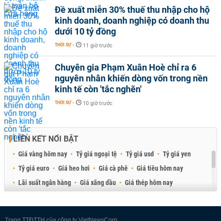
Đề xuất miễn 30% thuế thu nhập cho hộ
kinh doanh, doanh nghiệp có doanh thu
dưới 10 tỷ đồng
THỜI SỰ
-
11 giờ trước
Chuyên gia Phạm Xuân Hoè chỉ ra 6
nguyên nhân khiến dòng vốn trong nền
kinh tế còn 'tắc nghẽn'
THỜI SỰ
-
10 giờ trước
LIÊN KẾT NỔI BẬT
Giá vàng hôm nay
Tỷ giá ngoại tệ
Tỷ giá usd
Tỷ giá yen
Tỷ giá euro
Giá heo hơi
Giá cà phê
Giá tiêu hôm nay
Lãi suất ngân hàng
Giá xăng dầu
Giá thép hôm nay
Giá sầu riêng
Giá thịt heo
Giá gạo
Giá cao su
Best Retail Brokers
Diễn đàn đầu tư Việt Nam 2026
Trang TTĐTTH của công ty VietNewsCorp