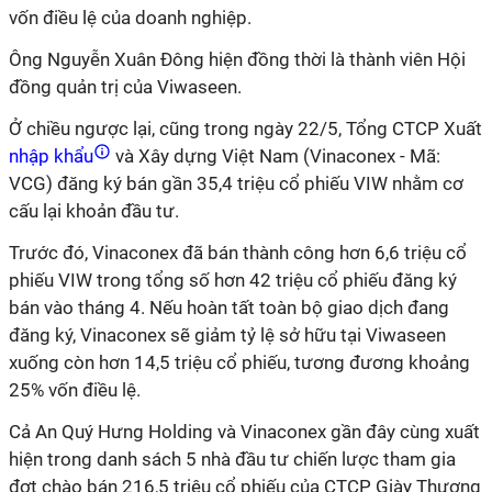
vốn điều lệ của doanh nghiệp.
Ông Nguyễn Xuân Đông hiện đồng thời là thành viên Hội
đồng quản trị của Viwaseen.
Ở chiều ngược lại, cũng trong ngày 22/5, Tổng CTCP Xuất
nhập khẩu
và Xây dựng Việt Nam (Vinaconex - Mã:
VCG) đăng ký bán gần 35,4 triệu cổ phiếu VIW nhằm cơ
cấu lại khoản đầu tư.
Trước đó, Vinaconex đã bán thành công hơn 6,6 triệu cổ
phiếu VIW trong tổng số hơn 42 triệu cổ phiếu đăng ký
bán vào tháng 4. Nếu hoàn tất toàn bộ giao dịch đang
đăng ký, Vinaconex sẽ giảm tỷ lệ sở hữu tại Viwaseen
xuống còn hơn 14,5 triệu cổ phiếu, tương đương khoảng
25% vốn điều lệ.
Cả An Quý Hưng Holding và Vinaconex gần đây cùng xuất
hiện trong danh sách 5 nhà đầu tư chiến lược tham gia
đợt chào bán 216,5 triệu cổ phiếu của CTCP Giày Thượng