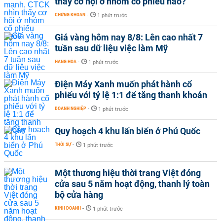
thấy cơ hội ở nhóm cổ phiếu nào?
CHỨNG KHOÁN
-
1 phút trước
Giá vàng hôm nay 8/8: Lên cao nhất 7
tuần sau dữ liệu việc làm Mỹ
HÀNG HÓA
-
1 phút trước
Điện Máy Xanh muốn phát hành cổ
phiếu với tỷ lệ 1:1 để tăng thanh khoản
DOANH NGHIỆP
-
1 phút trước
Quy hoạch 4 khu lấn biển ở Phú Quốc
THỜI SỰ
-
1 phút trước
Một thương hiệu thời trang Việt đóng
cửa sau 5 năm hoạt động, thanh lý toàn
bộ cửa hàng
KINH DOANH
-
1 phút trước