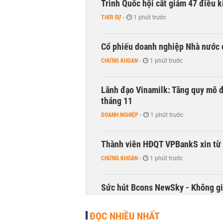
Trình Quốc hội cắt giảm 47 điều 
THỜI SỰ
-
1 phút trước
Cổ phiếu doanh nghiệp Nhà nước 
CHỨNG KHOÁN
-
1 phút trước
Lãnh đạo Vinamilk: Tăng quy mô đ
tháng 11
DOANH NGHIỆP
-
1 phút trước
Thành viên HĐQT VPBankS xin từ
CHỨNG KHOÁN
-
1 phút trước
Sức hút Bcons NewSky - Không gia
CHUYỂN ĐỘNG THỊ TRƯỜNG
-
1 phút trước
ĐỌC NHIỀU NHẤT