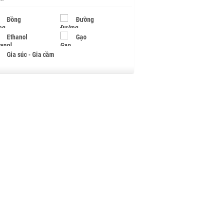
Đồng
Đường
Ethanol
Gạo
Gia súc - Gia cầm
Giấy
Gỗ
Hạt điều
Hồ tiêu - Hạt tiêu
Khí đốt
Kim loại khác
Mắc ca
Muối
Ngũ cốc
Nhựa - Hạt nhựa
Palladium
Phân bón