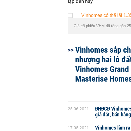
lập đến nay.
Giá cổ phiếu VHM đã tăng gần 25
Vinhomes sắp c
nhượng hai lô đất
Vinhomes Grand 
Masterise Home
ĐHĐCĐ Vinhomes: 
25-06-2021
giá đất, bán hàng
Vinhomes làm ra 
17-05-2021