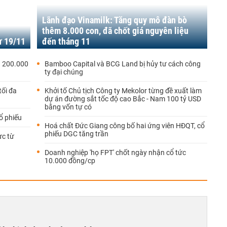
Lãnh đạo Vinamilk: Tăng quy mô đàn bò
thêm 8.000 con, đã chốt giá nguyên liệu
ừ 19/11
đến tháng 11
a 200.000
Bamboo Capital và BCG Land bị hủy tư cách công
ty đại chúng
tối đa
Khởi tố Chủ tịch Công ty Mekolor từng đề xuất làm
dự án đường sắt tốc độ cao Bắc - Nam 100 tỷ USD
bằng vốn tự có
ổ phiếu
Hoá chất Đức Giang công bố hai ứng viên HĐQT, cổ
phiếu DGC tăng trần
ực từ
Doanh nghiệp 'họ FPT' chốt ngày nhận cổ tức
10.000 đồng/cp