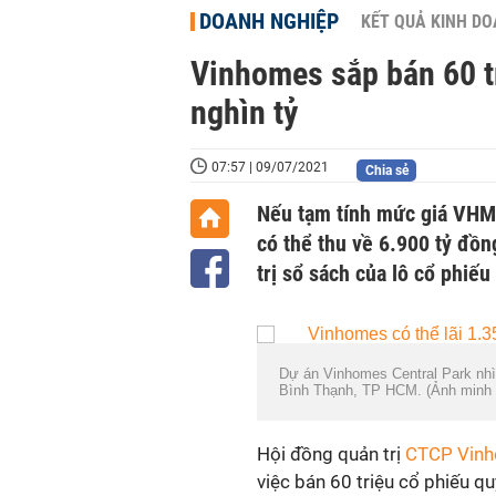
DOANH NGHIỆP
KẾT QUẢ KINH D
Vinhomes sắp bán 60 tri
nghìn tỷ
07:57 | 09/07/2021
Chia sẻ
Nếu tạm tính mức giá VHM
có thể thu về 6.900 tỷ đồng
trị sổ sách của lô cổ phiế
Dự án Vinhomes Central Park nhì
Bình Thạnh, TP HCM. (Ảnh minh
Hội đồng quản trị
CTCP Vinh
việc bán 60 triệu cổ phiếu q