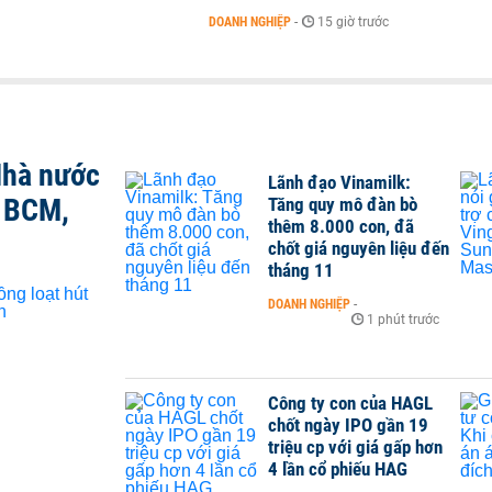
DOANH NGHIỆP
-
15 giờ trước
Nhà nước
Lãnh đạo Vinamilk:
, BCM,
Tăng quy mô đàn bò
thêm 8.000 con, đã
chốt giá nguyên liệu đến
tháng 11
DOANH NGHIỆP
-
1 phút trước
Công ty con của HAGL
chốt ngày IPO gần 19
triệu cp với giá gấp hơn
4 lần cổ phiếu HAG