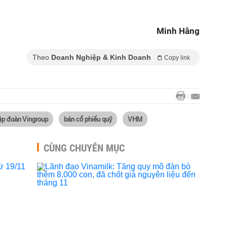
Minh Hằng
Theo
Doanh Nghiệp & Kinh Doanh
Copy link
ập đoàn Vingroup
bán cổ phiếu quỹ
VHM
CÙNG CHUYÊN MỤC