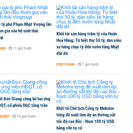
i tỷ phú Phạm Nhật Vượng lần
m gia vào hệ sinh thái
Khối tài sản hàng trăm tỷ của Huấn
up
Hoa Hồng: Từ biệt thự 50 tỷ, dàn siêu
xe hàng chục tỷ đến vườn tùng Nhật
OANH
-
11 giờ trước
đắt đỏ
KINH DOANH
-
7 giờ trước
ất Đức Giang công bố hai ứng
ĐQT, cổ phiếu DGC tăng trần
Khởi tố Chủ tịch Công ty Mekolor
từng đề xuất làm dự án đường sắt
NGHIỆP
-
16 giờ trước
tốc độ cao Bắc - Nam 100 tỷ USD
bằng vốn tự có