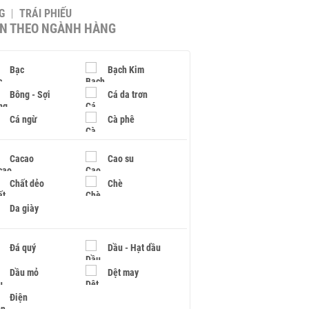
G
TRÁI PHIẾU
IN THEO NGÀNH HÀNG
Bạc
Bạch Kim
Bông - Sợi
Cá da trơn
Cá ngừ
Cà phê
Cacao
Cao su
Chất dẻo
Chè
Da giày
Đá quý
Dầu - Hạt dầu
Dầu mỏ
Dệt may
Điện