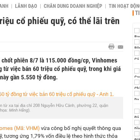
OANH
LÃNH ĐẠO
CHÂN DUNG DOANH NGHIỆP
TIN HOẠT ĐỘN
T
ệu cổ phiếu quỹ, có thể lãi trên
 chốt phiên 8/7 là 115.000 đồng/cp, Vinhomes
 từ việc bán 60 triệu cổ phiếu quỹ, trong khi giá
u này gần 5.550 tỷ đồng.
n từ xa tại địa chỉ 208 Nguyễn Hữu Cảnh, phường 22, quận
 họa:
Minh Hằng
).
omes (Mã: VHM)
vừa công bố nghị quyết thông qua
uỹ, tương ứng 1,79% vốn điều lệ theo hình thức thỏa