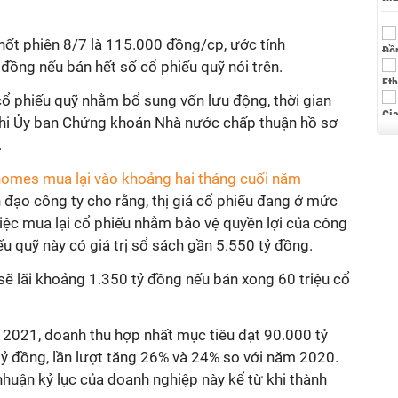
hốt phiên 8/7 là 115.000 đồng/cp, ước tính
đồng nếu bán hết số cổ phiếu quỹ nói trên.
cổ phiếu quỹ nhằm bổ sung vốn lưu động, thời gian
khi Ủy ban Chứng khoán Nhà nước chấp thuận hồ sơ
.
homes mua lại vào khoảng hai tháng cuối năm
 đạo công ty cho rằng, thị giá cổ phiếu đang ở mức
 việc mua lại cổ phiếu nhằm bảo vệ quyền lợi của công
ếu quỹ này có giá trị sổ sách gần 5.550 tỷ đồng.
sẽ lãi khoảng 1.350 tỷ đồng nếu bán xong 60 triệu cổ
2021, doanh thu hợp nhất mục tiêu đạt 90.000 tỷ
tỷ đồng, lần lượt tăng 26% và 24% so với năm 2020.
nhuận kỷ lục của doanh nghiệp này kể từ khi thành