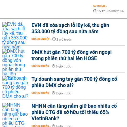
TÀI CHÍNH
-
15:12 | 05/08/2026
EVN đã xóa sạch lỗ lũy kế, thu gần
353.000 tỷ đồng sau nửa năm
DOANH NGHIỆP
-
2 giờ trước
DMX hút gần 700 tỷ đồng vốn ngoại
trong phiên thứ hai lên HOSE
CHỨNG KHOÁN
-
6 giờ trước
Tự doanh sang tay gần 700 tỷ đồng cổ
phiếu DMX cho ai?
CHỨNG KHOÁN
-
2 giờ trước
NHNN cần tăng nắm giữ bao nhiêu cổ
phiếu CTG để sở hữu tối thiểu 65%
VietinBank?
CHỨNG KHOÁN
-
6 giờ trước