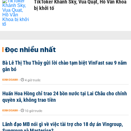
TikToker Khánh Sky, Vua Quạt, Hồ Văn Khoa
bị khởi tố
Đọc nhiều nhất
Bà Lê Thị Thu Thủy gửi lời chào tạm biệt VinFast sau 9 năm
gắn bó
KINH DOANH
-
4 giờ trước
Huấn Hoa Hồng chỉ trao 24 bồn nước tại Lai Châu cho chính
quyền xã, không trao tiền
KINH DOANH
-
10 giờ trước
Lãnh đạo MB nói gì về việc tài trợ cho 18 dự án Vingroup,
Sungroup và Masterise?