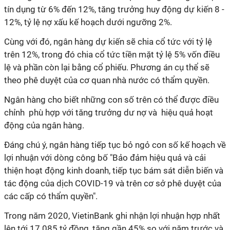
tín dụng từ 6% đến 12%, tăng trưởng huy động dự kiến 8 -
12%, tỷ lệ nợ xấu kế hoạch dưới ngưỡng 2%.
Cùng với đó, ngân hàng dự kiến sẽ chia cổ tức với tỷ lệ
trên 12%, trong đó chia cổ tức tiền mặt tỷ lệ 5% vốn điều
lệ và phần còn lại bằng cổ phiếu. Phương án cụ thể sẽ
theo phê duyệt của cơ quan nhà nước có thẩm quyền.
Ngân hàng cho biết những con số trên có thể được điều
chỉnh phù hợp với tăng trưởng dư nợ và hiệu quả hoạt
động của ngân hàng.
Đáng chú ý, ngân hàng tiếp tục bỏ ngỏ con số kế hoạch về
lợi nhuận với dòng công bố "Bảo đảm hiệu quả và cải
thiện hoạt động kinh doanh, tiếp tục bám sát diễn biến và
tác động của dịch COVID-19 và trên cơ sở phê duyệt của
các cấp có thẩm quyền".
Trong năm 2020, VietinBank ghi nhận lợi nhuận hợp nhất
lên tới 17.085 tỷ đồng, tăng gần 45% so với năm trước và