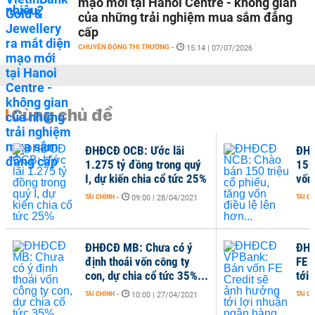
mạo mới tại Hanoi Centre - không gian
của những trải nghiệm mua sắm đẳng
cấp
CHUYỂN ĐỘNG THỊ TRƯỜNG
-
15:14 | 07/07/2026
Cùng chủ đề
ĐHĐCĐ OCB: Ước lãi
ĐHĐ
1.275 tỷ đồng trong quý
150 
I, dự kiến chia cổ tức 25%
vốn 
TÀI CHÍNH
-
TÀI C
09:00 | 28/04/2021
ĐHĐCĐ MB: Chưa có ý
ĐHĐ
định thoái vốn công ty
FE 
con, dự chia cổ tức 35%...
tới 
TÀI CHÍNH
-
TÀI C
10:00 | 27/04/2021