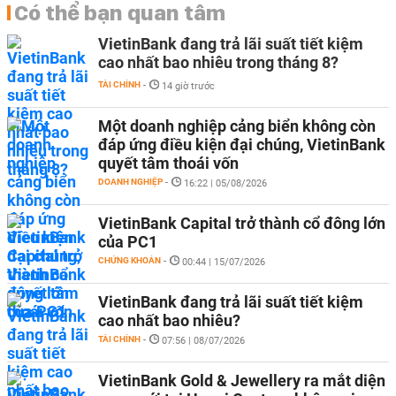
Có thể bạn quan tâm
VietinBank đang trả lãi suất tiết kiệm
cao nhất bao nhiêu trong tháng 8?
TÀI CHÍNH
-
14 giờ trước
Một doanh nghiệp cảng biển không còn
đáp ứng điều kiện đại chúng, VietinBank
quyết tâm thoái vốn
DOANH NGHIỆP
-
16:22 | 05/08/2026
VietinBank Capital trở thành cổ đông lớn
của PC1
CHỨNG KHOÁN
-
00:44 | 15/07/2026
VietinBank đang trả lãi suất tiết kiệm
cao nhất bao nhiêu?
TÀI CHÍNH
-
07:56 | 08/07/2026
VietinBank Gold & Jewellery ra mắt diện