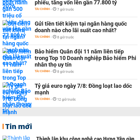
phiếu, tăng vốn lên gần 77.800 tỷ
TÀI CHÍNH
-
7 giờ trước
Gửi tiền tiết kiệm tại ngân hàng quốc
doanh nào cho lãi suất cao nhất?
TÀI CHÍNH
-
8 giờ trước
Bảo hiểm Quân đội 11 năm liên tiếp
trong Top 10 Doanh nghiệp Bảo hiểm Phi
nhân thọ uy tín
TÀI CHÍNH
-
8 giờ trước
Tỷ giá euro ngày 7/8: Đồng loạt lao dốc
mạnh
TÀI CHÍNH
-
12 giờ trước
Tin mới
Thành lập khu công nghệ cao Hưng Yên gần