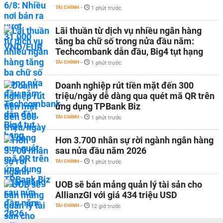
TÀI CHÍNH
-
1 phút trước
Lãi thuần từ dịch vụ nhiều ngân hàng
tăng ba chữ số trong nửa đầu năm:
Techcombank dẫn đầu, Big4 tụt hạng
TÀI CHÍNH
-
1 phút trước
Doanh nghiệp rút tiền mặt đến 300
triệu/ngày dễ dàng qua quét mã QR trên
ứng dụng TPBank Biz
TÀI CHÍNH
-
1 phút trước
Hơn 3.700 nhân sự rời ngành ngân hàng
sau nửa đầu năm 2026
TÀI CHÍNH
-
1 phút trước
UOB sẽ bán mảng quản lý tài sản cho
AllianzGI với giá 434 triệu USD
TÀI CHÍNH
-
12 giờ trước