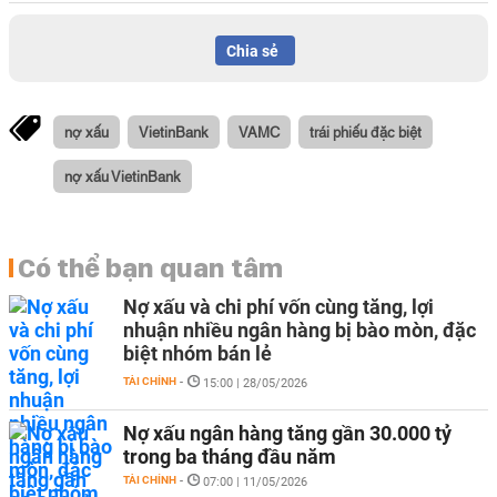
Chia sẻ
nợ xấu
VietinBank
VAMC
trái phiếu đặc biệt
nợ xấu VietinBank
Có thể bạn quan tâm
Nợ xấu và chi phí vốn cùng tăng, lợi
nhuận nhiều ngân hàng bị bào mòn, đặc
biệt nhóm bán lẻ
TÀI CHÍNH
-
15:00 | 28/05/2026
Nợ xấu ngân hàng tăng gần 30.000 tỷ
trong ba tháng đầu năm
TÀI CHÍNH
-
07:00 | 11/05/2026