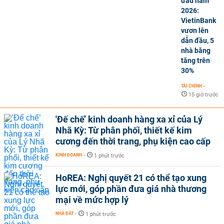
đầu năm
2026:
VietinBank
vươn lên
dẫn đầu, 5
nhà băng
tăng trên
30%
TÀI CHÍNH
-
15 giờ trước
'Đế chế’ kinh doanh hàng xa xỉ của Lý
Nhã Kỳ: Từ phân phối, thiết kế kim
cương đến thời trang, phụ kiện cao cấp
KINH DOANH
-
1 phút trước
HoREA: Nghị quyết 21 có thể tạo xung
lực mới, góp phần đưa giá nhà thương
mại về mức hợp lý
NHÀ ĐẤT
-
1 phút trước