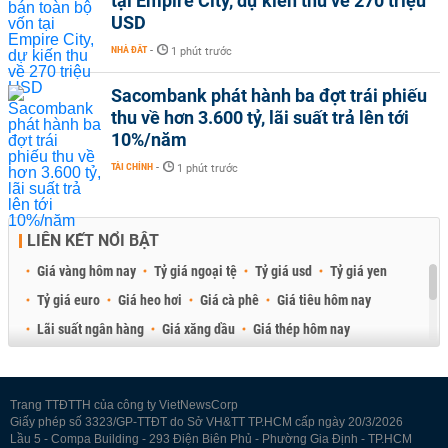
tại Empire City, dự kiến thu về 270 triệu
USD
NHÀ ĐẤT
-
1 phút trước
Sacombank phát hành ba đợt trái phiếu
thu về hơn 3.600 tỷ, lãi suất trả lên tới
10%/năm
TÀI CHÍNH
-
1 phút trước
LIÊN KẾT NỔI BẬT
Giá vàng hôm nay
Tỷ giá ngoại tệ
Tỷ giá usd
Tỷ giá yen
Tỷ giá euro
Giá heo hơi
Giá cà phê
Giá tiêu hôm nay
Lãi suất ngân hàng
Giá xăng dầu
Giá thép hôm nay
Giá sầu riêng
Giá thịt heo
Giá gạo
Giá cao su
Best Retail Brokers
Diễn đàn đầu tư Việt Nam 2026
Trang TTĐTTH của công ty VietNewsCorp
Giấy phép số 3323/GP-TTĐT do Sở VH&TT TP.HCM cấp ngày 20/3/2026
Lầu 5 - Compa Building - 293 Điện Biên Phủ - Phường Gia Định - TP.HCM