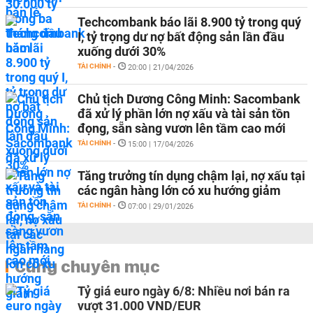
Techcombank báo lãi 8.900 tỷ trong quý
I, tỷ trọng dư nợ bất động sản lần đầu
xuống dưới 30%
TÀI CHÍNH
-
20:00 | 21/04/2026
Chủ tịch Dương Công Minh: Sacombank
đã xử lý phần lớn nợ xấu và tài sản tồn
đọng, sẵn sàng vươn lên tầm cao mới
TÀI CHÍNH
-
15:00 | 17/04/2026
Tăng trưởng tín dụng chậm lại, nợ xấu tại
các ngân hàng lớn có xu hướng giảm
TÀI CHÍNH
-
07:00 | 29/01/2026
Cùng chuyên mục
Tỷ giá euro ngày 6/8: Nhiều nơi bán ra
vượt 31.000 VND/EUR