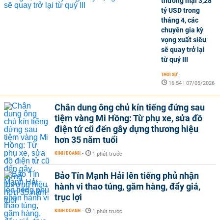
thương mại 3,28
tỷ USD trong
tháng 4, các
chuyên gia kỳ
vọng xuất siêu
sẽ quay trở lại
từ quý III
THỜI SỰ
-
16:54 | 07/05/2026
Chân dung ông chủ kín tiếng đứng sau
tiệm vàng Mi Hồng: Từ phụ xe, sửa đồ
điện tử cũ đến gây dựng thương hiệu
hơn 35 năm tuổi
KINH DOANH
-
1 phút trước
Bảo Tín Mạnh Hải lên tiếng phủ nhận
hành vi thao túng, găm hàng, đẩy giá,
trục lợi
KINH DOANH
-
1 phút trước