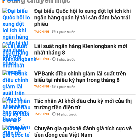
Cùng chuyên mục
Đại biểu Quốc hội lo xung đột lợi ích khi
ngân hàng quản lý tài sản đảm bảo trái
phiếu
TÀI CHÍNH
-
1 phút trước
Lãi suất ngân hàng Kienlongbank mới
nhất tháng 8
TÀI CHÍNH
-
1 phút trước
VPBank điều chỉnh giảm lãi suất trên
biểu tại nhiều kỳ hạn trong tháng 8
TÀI CHÍNH
-
1 phút trước
Tác nhân AI khởi đầu chu kỳ mới của thị
trường tiền điện tử
TÀI CHÍNH
-
14 phút trước
Chuyên gia quốc tế đánh giá tích cực về
tiền đồng của Việt Nam