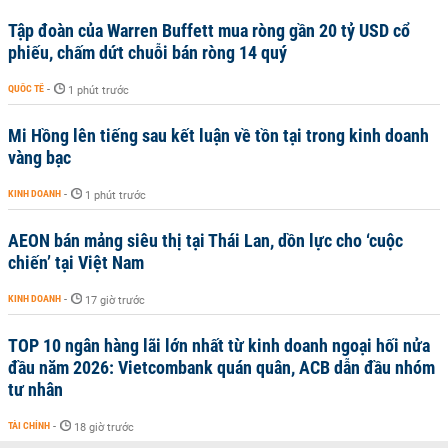
Tập đoàn của Warren Buffett mua ròng gần 20 tỷ USD cổ
phiếu, chấm dứt chuỗi bán ròng 14 quý
QUỐC TẾ
-
1 phút trước
Mi Hồng lên tiếng sau kết luận về tồn tại trong kinh doanh
vàng bạc
KINH DOANH
-
1 phút trước
AEON bán mảng siêu thị tại Thái Lan, dồn lực cho ‘cuộc
chiến’ tại Việt Nam
KINH DOANH
-
17 giờ trước
TOP 10 ngân hàng lãi lớn nhất từ kinh doanh ngoại hối nửa
đầu năm 2026: Vietcombank quán quân, ACB dẫn đầu nhóm
tư nhân
TÀI CHÍNH
-
18 giờ trước