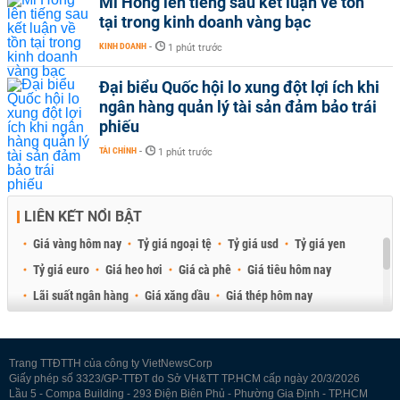
Mi Hồng lên tiếng sau kết luận về tồn
tại trong kinh doanh vàng bạc
KINH DOANH
-
1 phút trước
Đại biểu Quốc hội lo xung đột lợi ích khi
ngân hàng quản lý tài sản đảm bảo trái
phiếu
TÀI CHÍNH
-
1 phút trước
LIÊN KẾT NỔI BẬT
Giá vàng hôm nay
Tỷ giá ngoại tệ
Tỷ giá usd
Tỷ giá yen
Tỷ giá euro
Giá heo hơi
Giá cà phê
Giá tiêu hôm nay
Lãi suất ngân hàng
Giá xăng dầu
Giá thép hôm nay
Giá sầu riêng
Giá thịt heo
Giá gạo
Giá cao su
Best Retail Brokers
Diễn đàn đầu tư Việt Nam 2026
Trang TTĐTTH của công ty VietNewsCorp
Giấy phép số 3323/GP-TTĐT do Sở VH&TT TP.HCM cấp ngày 20/3/2026
Lầu 5 - Compa Building - 293 Điện Biên Phủ - Phường Gia Định - TP.HCM