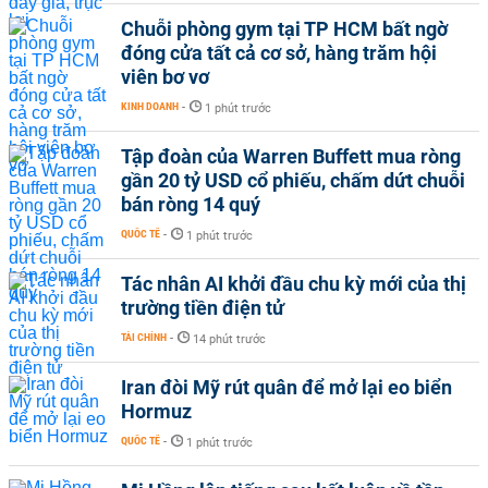
Chuỗi phòng gym tại TP HCM bất ngờ
đóng cửa tất cả cơ sở, hàng trăm hội
viên bơ vơ
KINH DOANH
-
1 phút trước
Tập đoàn của Warren Buffett mua ròng
gần 20 tỷ USD cổ phiếu, chấm dứt chuỗi
bán ròng 14 quý
QUỐC TẾ
-
1 phút trước
Tác nhân AI khởi đầu chu kỳ mới của thị
trường tiền điện tử
TÀI CHÍNH
-
14 phút trước
Iran đòi Mỹ rút quân để mở lại eo biển
Hormuz
QUỐC TẾ
-
1 phút trước