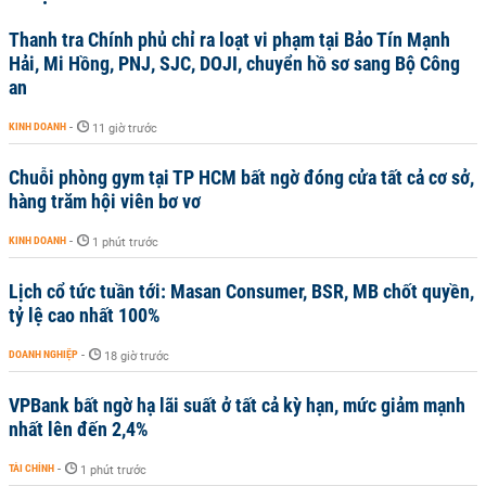
Thanh tra Chính phủ chỉ ra loạt vi phạm tại Bảo Tín Mạnh
Hải, Mi Hồng, PNJ, SJC, DOJI, chuyển hồ sơ sang Bộ Công
an
KINH DOANH
-
11 giờ trước
Chuỗi phòng gym tại TP HCM bất ngờ đóng cửa tất cả cơ sở,
hàng trăm hội viên bơ vơ
KINH DOANH
-
1 phút trước
Lịch cổ tức tuần tới: Masan Consumer, BSR, MB chốt quyền,
tỷ lệ cao nhất 100%
DOANH NGHIỆP
-
18 giờ trước
VPBank bất ngờ hạ lãi suất ở tất cả kỳ hạn, mức giảm mạnh
nhất lên đến 2,4%
TÀI CHÍNH
-
1 phút trước