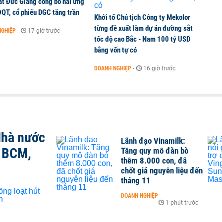
ất Đức Giang công bố hai ứng
ĐQT, cổ phiếu DGC tăng trần
Khởi tố Chủ tịch Công ty Mekolor
từng đề xuất làm dự án đường sắt
NGHIỆP
-
17 giờ trước
tốc độ cao Bắc - Nam 100 tỷ USD
bằng vốn tự có
DOANH NGHIỆP
-
16 giờ trước
Nhà nước
Lãnh đạo Vinamilk:
, BCM,
Tăng quy mô đàn bò
thêm 8.000 con, đã
chốt giá nguyên liệu đến
tháng 11
DOANH NGHIỆP
-
1 phút trước