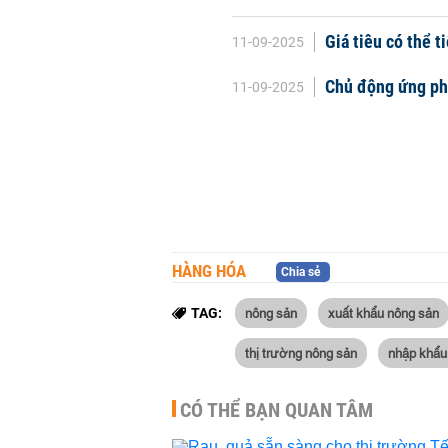
Giá tiêu có thể t
11-09-2025
Chủ động ứng phó
11-09-2025
HÀNG HÓA
Chia sẻ
nông sản
xuất khẩu nông sản
TAG:
thị trường nông sản
nhập khẩu
CÓ THỂ BẠN QUAN TÂM