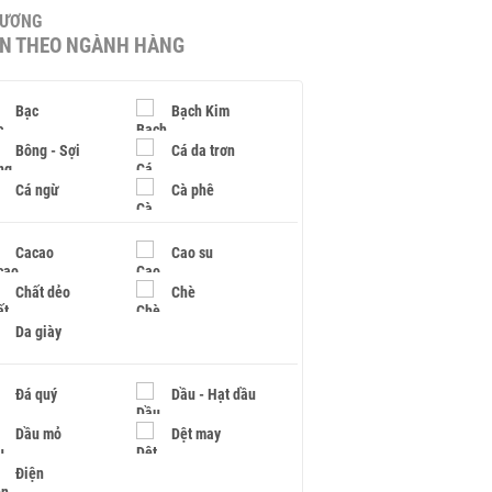
HƯƠNG
IN THEO NGÀNH HÀNG
Bạc
Bạch Kim
Bông - Sợi
Cá da trơn
Cá ngừ
Cà phê
Cacao
Cao su
Chất dẻo
Chè
Da giày
Đá quý
Dầu - Hạt dầu
Dầu mỏ
Dệt may
Điện