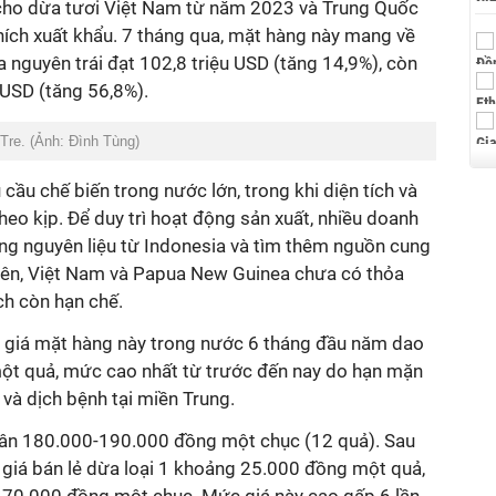
cho dừa tươi Việt Nam từ năm 2023 và Trung Quốc
hích xuất khẩu. 7 tháng qua, mặt hàng này mang về
a nguyên trái đạt 102,8 triệu USD (tăng 14,9%), còn
 USD (tăng 56,8%).
Tre. (Ảnh: Đình Tùng)
cầu chế biến trong nước lớn, trong khi diện tích và
heo kịp. Để duy trì hoạt động sản xuất, nhiều doanh
ng nguyên liệu từ Indonesia và tìm thêm nguồn cung
iên, Việt Nam và Papua New Guinea chưa có thỏa
ch còn hạn chế.
 giá mặt hàng này trong nước 6 tháng đầu năm dao
t quả, mức cao nhất từ trước đến nay do hạn mặn
à dịch bệnh tại miền Trung.
uân 180.000-190.000 đồng một chục (12 quả). Sau
i, giá bán lẻ dừa loại 1 khoảng 25.000 đồng một quả,