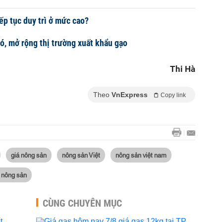
iếp tục duy trì ở mức cao?
, mở rộng thị trường xuất khẩu gạo
Thi Hà
Theo
VnExpress
Copy link
giá nông sản
nông sản Việt
nông sản việt nam
 nông sản
CÙNG CHUYÊN MỤC