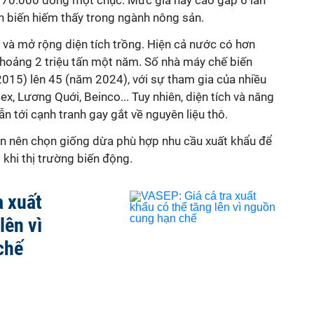
170.000 đồng một chục. Mức giá này cao gấp 6 lần
n biến hiếm thấy trong ngành nông sản.
n và mở rộng diện tích trồng. Hiện cả nước có hơn
hoảng 2 triệu tấn một năm. Số nhà máy chế biến
2015) lên 45 (năm 2024), với sự tham gia của nhiều
x, Lương Quới, Beinco... Tuy nhiên, diện tích và năng
n tới cạnh tranh gay gắt về nguyên liệu thô.
n nên chọn giống dừa phù hợp nhu cầu xuất khẩu để
ộ khi thị trường biến động.
a xuất
lên vì
chế