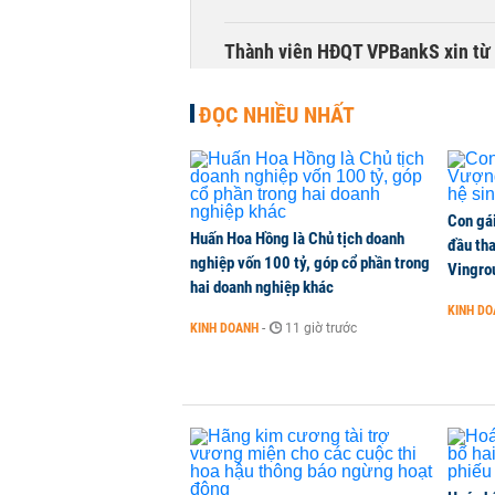
Thành viên HĐQT VPBankS xin từ
CHỨNG KHOÁN
-
1 phút trước
ĐỌC NHIỀU NHẤT
Con gá
Huấn Hoa Hồng là Chủ tịch doanh
đầu tha
nghiệp vốn 100 tỷ, góp cổ phần trong
Vingro
hai doanh nghiệp khác
KINH D
KINH DOANH
-
11 giờ trước