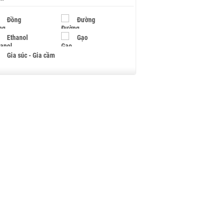
Đồng
Đường
Ethanol
Gạo
Gia súc - Gia cầm
Giấy
Gỗ
Hạt điều
Hồ tiêu - Hạt tiêu
Khí đốt
Kim loại khác
Mắc ca
Muối
Ngũ cốc
Nhựa - Hạt nhựa
Palladium
Phân bón