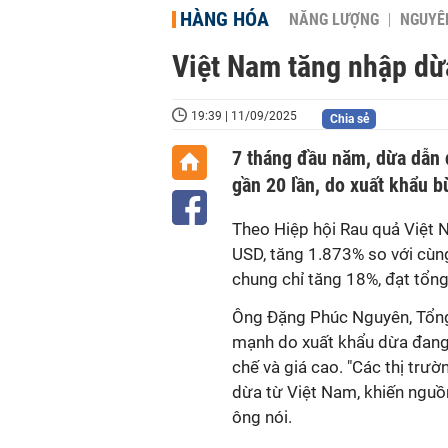
HÀNG HÓA
NĂNG LƯỢNG
NGUYÊN
Việt Nam tăng nhập dừ
19:39 | 11/09/2025
Chia sẻ
7 tháng đầu năm, dừa dẫn 
gần 20 lần, do xuất khẩu 
Theo Hiệp hội Rau quả Việt N
USD, tăng 1.873% so với cùng
chung chỉ tăng 18%, đạt tổng
Ông Đặng Phúc Nguyên, Tổng 
mạnh do xuất khẩu dừa đang
chế và giá cao. "Các thị tr
dừa từ Việt Nam, khiến nguồ
ông nói.