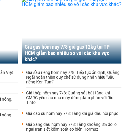
Giá gas hôm nay 7/8 giá gas 12kg tại TP
HCM giảm bao nhiêu so với các khu vực
khác?
ản Việt
Giá sầu riêng hôm nay 7/8: Tiếp tục ổn định, Quảng
Ngãi hoàn thiện quy chế sử dụng nhãn hiệu "Sầu
riêng Kon Tum"
Giá thép hôm nay 7/8: Quặng sắt bật tăng khi
CMRG yêu cầu nhà máy dừng đàm phán với Rio
i nông,
Tinto
Giá cao su hôm nay 7/8: Tăng khi giá dầu hồi phục
rị nông
Giá xăng dầu hôm nay 7/8: Tăng khoảng 3% do lo
ngại Iran siết kiểm soát eo biển Hormuz