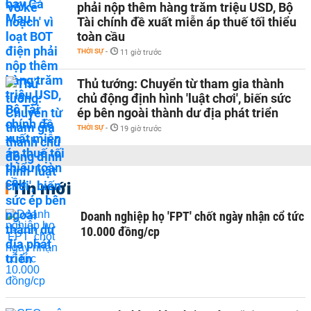
phải nộp thêm hàng trăm triệu USD, Bộ
Tài chính đề xuất miễn áp thuế tối thiểu
toàn cầu
THỜI SỰ
-
11 giờ trước
Thủ tướng: Chuyển từ tham gia thành
chủ động định hình 'luật chơi', biến sức
ép bên ngoài thành dư địa phát triển
THỜI SỰ
-
19 giờ trước
Tin mới
Doanh nghiệp họ 'FPT' chốt ngày nhận cổ tức
10.000 đồng/cp