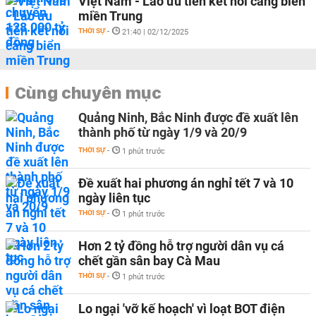
Việt Nam - Lào ưu tiên kết nối cảng biển
miền Trung
THỜI SỰ
-
21:40 | 02/12/2025
Cùng chuyên mục
Quảng Ninh, Bắc Ninh được đề xuất lên
thành phố từ ngày 1/9 và 20/9
THỜI SỰ
-
1 phút trước
Đề xuất hai phương án nghỉ tết 7 và 10
ngày liên tục
THỜI SỰ
-
1 phút trước
Hơn 2 tỷ đồng hỗ trợ người dân vụ cá
chết gần sân bay Cà Mau
THỜI SỰ
-
1 phút trước
Lo ngại 'vỡ kế hoạch' vì loạt BOT điện