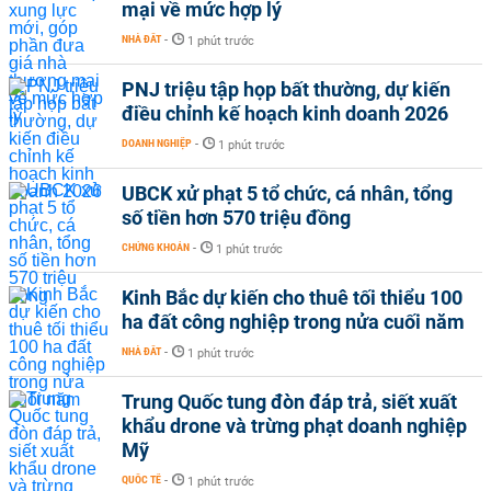
mại về mức hợp lý
NHÀ ĐẤT
-
1 phút trước
PNJ triệu tập họp bất thường, dự kiến
điều chỉnh kế hoạch kinh doanh 2026
DOANH NGHIỆP
-
1 phút trước
UBCK xử phạt 5 tổ chức, cá nhân, tổng
số tiền hơn 570 triệu đồng
CHỨNG KHOÁN
-
1 phút trước
Kinh Bắc dự kiến cho thuê tối thiểu 100
ha đất công nghiệp trong nửa cuối năm
NHÀ ĐẤT
-
1 phút trước
Trung Quốc tung đòn đáp trả, siết xuất
khẩu drone và trừng phạt doanh nghiệp
Mỹ
QUỐC TẾ
-
1 phút trước