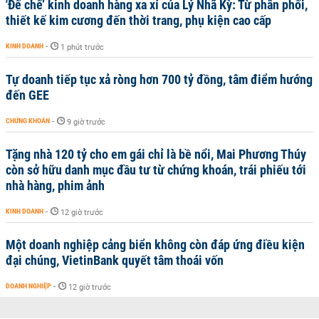
'Đế chế’ kinh doanh hàng xa xỉ của Lý Nhã Kỳ: Từ phân phối,
thiết kế kim cương đến thời trang, phụ kiện cao cấp
KINH DOANH
-
1 phút trước
Tự doanh tiếp tục xả ròng hơn 700 tỷ đồng, tâm điểm hướng
đến GEE
CHỨNG KHOÁN
-
9 giờ trước
Tặng nhà 120 tỷ cho em gái chỉ là bề nổi, Mai Phương Thúy
còn sở hữu danh mục đầu tư từ chứng khoán, trái phiếu tới
nhà hàng, phim ảnh
KINH DOANH
-
12 giờ trước
Một doanh nghiệp cảng biển không còn đáp ứng điều kiện
đại chúng, VietinBank quyết tâm thoái vốn
DOANH NGHIỆP
-
12 giờ trước