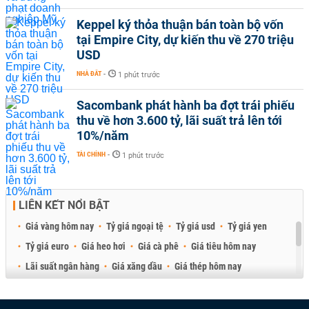
Keppel ký thỏa thuận bán toàn bộ vốn
tại Empire City, dự kiến thu về 270 triệu
USD
NHÀ ĐẤT
-
1 phút trước
Sacombank phát hành ba đợt trái phiếu
thu về hơn 3.600 tỷ, lãi suất trả lên tới
10%/năm
TÀI CHÍNH
-
1 phút trước
LIÊN KẾT NỔI BẬT
Giá vàng hôm nay
Tỷ giá ngoại tệ
Tỷ giá usd
Tỷ giá yen
Tỷ giá euro
Giá heo hơi
Giá cà phê
Giá tiêu hôm nay
Lãi suất ngân hàng
Giá xăng dầu
Giá thép hôm nay
Giá sầu riêng
Giá thịt heo
Giá gạo
Giá cao su
Best Retail Brokers
Diễn đàn đầu tư Việt Nam 2026