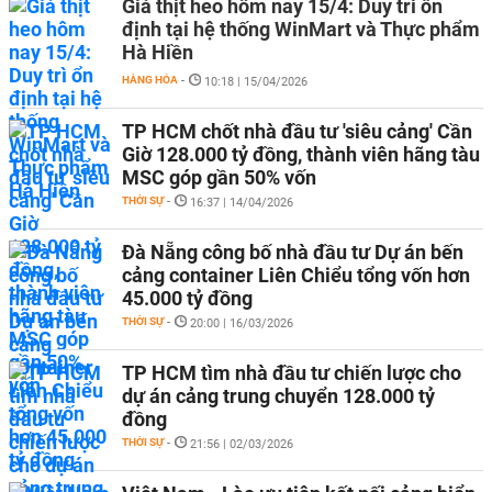
Giá thịt heo hôm nay 15/4: Duy trì ổn
định tại hệ thống WinMart và Thực phẩm
Hà Hiền
HÀNG HÓA
-
10:18 | 15/04/2026
TP HCM chốt nhà đầu tư 'siêu cảng' Cần
Giờ 128.000 tỷ đồng, thành viên hãng tàu
MSC góp gần 50% vốn
THỜI SỰ
-
16:37 | 14/04/2026
Đà Nẵng công bố nhà đầu tư Dự án bến
cảng container Liên Chiểu tổng vốn hơn
45.000 tỷ đồng
THỜI SỰ
-
20:00 | 16/03/2026
TP HCM tìm nhà đầu tư chiến lược cho
dự án cảng trung chuyển 128.000 tỷ
đồng
THỜI SỰ
-
21:56 | 02/03/2026