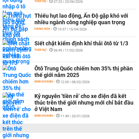
THỜI SỰ
-
07:23 | 23/06/2026
Thiếu hụt lao động, Ấn Độ gặp khó với
nhiều ngành công nghiệp quan trọng
HÀNG HÓA
-
10:57 | 15/04/2026
Siết chặt kiểm định khí thải ôtô từ 1/3
THỜI SỰ
-
06:49 | 11/02/2026
Ôtô Trung Quốc chiếm hơn 35% thị phần
thế giới năm 2025
KINH DOANH
-
12:00 | 08/02/2026
Kỷ nguyên 'tiền rẻ' cho xe điện đã kết
thúc trên thế giới nhưng mới chỉ bắt đầu
ở Việt Nam
KINH DOANH
-
11:49 | 20/01/2026