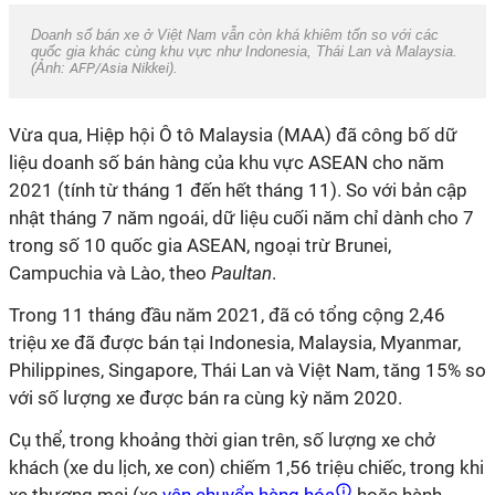
Doanh số bán xe ở Việt Nam vẫn còn khá khiêm tốn so với các
quốc gia khác cùng khu vực như Indonesia, Thái Lan và Malaysia.
(Ảnh:
AFP/Asia Nikkei
).
Vừa qua, Hiệp hội Ô tô Malaysia (MAA) đã công bố dữ
liệu doanh số bán hàng của khu vực ASEAN cho năm
2021 (tính từ tháng 1 đến hết tháng 11). So với bản cập
nhật tháng 7 năm ngoái, dữ liệu cuối năm chỉ dành cho 7
trong số 10 quốc gia ASEAN, ngoại trừ Brunei,
Campuchia và Lào, theo
Paultan
.
Trong 11 tháng đầu năm 2021, đã có tổng cộng 2,46
triệu xe đã được bán tại Indonesia, Malaysia, Myanmar,
Philippines, Singapore, Thái Lan và Việt Nam, tăng 15% so
với số lượng xe được bán ra cùng kỳ năm 2020.
Cụ thể, trong khoảng thời gian trên, số lượng xe chở
khách (xe du lịch, xe con) chiếm 1,56 triệu chiếc, trong khi