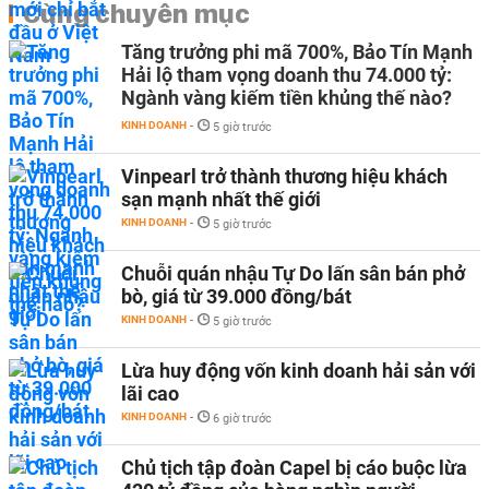
Cùng chuyên mục
Tăng trưởng phi mã 700%, Bảo Tín Mạnh
Hải lộ tham vọng doanh thu 74.000 tỷ:
Ngành vàng kiếm tiền khủng thế nào?
KINH DOANH
-
5 giờ trước
Vinpearl trở thành thương hiệu khách
sạn mạnh nhất thế giới
KINH DOANH
-
5 giờ trước
Chuỗi quán nhậu Tự Do lấn sân bán phở
bò, giá từ 39.000 đồng/bát
KINH DOANH
-
5 giờ trước
Lừa huy động vốn kinh doanh hải sản với
lãi cao
KINH DOANH
-
6 giờ trước
Chủ tịch tập đoàn Capel bị cáo buộc lừa