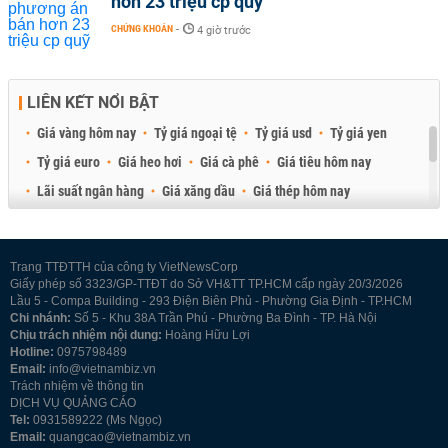
hơn 23 triệu cp quỹ
CHỨNG KHOÁN
-
4 giờ trước
LIÊN KẾT NỔI BẬT
Giá vàng hôm nay
Tỷ giá ngoại tệ
Tỷ giá usd
Tỷ giá yen
Tỷ giá euro
Giá heo hơi
Giá cà phê
Giá tiêu hôm nay
Lãi suất ngân hàng
Giá xăng dầu
Giá thép hôm nay
Giá sầu riêng
Giá thịt heo
Giá gạo
Giá cao su
Best Retail Brokers
Diễn đàn đầu tư Việt Nam 2026
Trang TTĐTTH của công ty VietNewsCorp
Giấy phép số 3323/GP-TTĐT do Sở VH&TT TP.HCM cấp ngày 20/3/2026
Lầu 5 - Compa Building - 293 Điện Biên Phủ - Phường Gia Định - TP.HCM
Chi nhánh:
Số 5 - Khu 38A Trần Phú - Phường Ba Đình - TP. Hà Nội
Chịu trách nhiệm nội dung:
Hoàng Hữu Lợi
Hotline:
0975798489
Email:
info@vietnambiz.vn
Trách nhiệm về thông tin
DỊCH VỤ QUẢNG CÁO
Tel:
0931589222 (Ms Ngọc)
Email:
quangcao@vietnambiz.vn