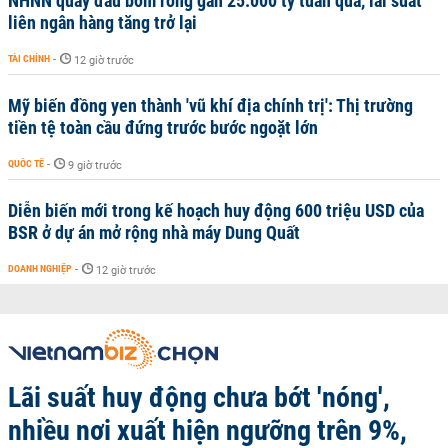
NHNN quay đầu bơm ròng gần 25.000 tỷ tuần qua, lãi suất
liên ngân hàng tăng trở lại
TÀI CHÍNH
-
12 giờ trước
Mỹ biến đồng yen thành 'vũ khí địa chính trị': Thị trường
tiền tệ toàn cầu đứng trước bước ngoặt lớn
QUỐC TẾ
-
9 giờ trước
Diễn biến mới trong kế hoạch huy động 600 triệu USD của
BSR ở dự án mở rộng nhà máy Dung Quất
DOANH NGHIỆP
-
12 giờ trước
Lãi suất huy động chưa bớt 'nóng',
nhiều nơi xuất hiện ngưỡng trên 9%,