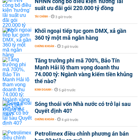
NHNN công bố điều kiện 'hưởng' lãi
suất ưu đãi gói 220.000 tỷ đồng
TÀI CHÍNH
-
3 giờ trước
Khối ngoại tiếp tục gom DMX, xả gần
360 tỷ một mã ngân hàng
CHỨNG KHOÁN
-
3 giờ trước
Tăng trưởng phi mã 700%, Bảo Tín
Mạnh Hải lộ tham vọng doanh thu
74.000 tỷ: Ngành vàng kiếm tiền khủng
thế nào?
KINH DOANH
-
5 giờ trước
Sóng thoái vốn Nhà nước có trở lại sau
Quyết định 40?
CHỨNG KHOÁN
-
4 giờ trước
Petrolimex điều chỉnh phương án bán