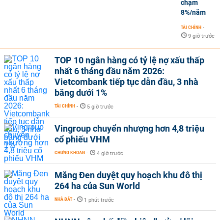
chạm
8%/năm
TÀI CHÍNH
-
9 giờ trước
TOP 10 ngân hàng có tỷ lệ nợ xấu thấp
nhất 6 tháng đầu năm 2026:
Vietcombank tiếp tục dẫn đầu, 3 nhà
băng dưới 1%
TÀI CHÍNH
-
5 giờ trước
Vingroup chuyển nhượng hơn 4,8 triệu
cổ phiếu VHM
CHỨNG KHOÁN
-
4 giờ trước
Măng Đen duyệt quy hoạch khu đô thị
264 ha của Sun World
NHÀ ĐẤT
-
1 phút trước