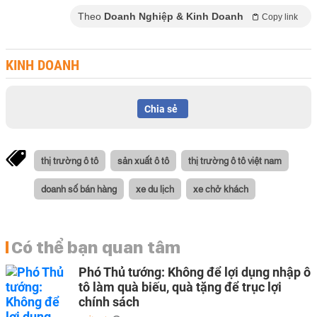
Theo
Doanh Nghiệp & Kinh Doanh
Copy link
KINH DOANH
Chia sẻ
thị trường ô tô
sản xuất ô tô
thị trường ô tô việt nam
doanh số bán hàng
xe du lịch
xe chở khách
Có thể bạn quan tâm
Phó Thủ tướng: Không để lợi dụng nhập ô
tô làm quà biếu, quà tặng để trục lợi
chính sách