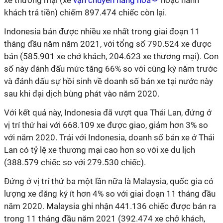
xe thương mại (xe
vận chuyển hàng hóa
hoặc hành
khách trả tiền) chiếm 897.474 chiếc còn lại.
Indonesia bán được nhiều xe nhất trong giai đoạn 11
tháng đầu năm năm 2021, với tổng số 790.524 xe được
bán (585.901 xe chở khách, 204.623 xe thương mại). Con
số này đánh đấu mức tăng 66% so với cùng kỳ năm trước
và đánh dấu sự hồi sinh về doanh số bán xe tại nước này
sau khi đại dịch bùng phát vào năm 2020.
Với kết quả này, Indonesia đã vượt qua Thái Lan, đứng ở
vị trí thứ hai với 668.109 xe được giao, giảm hơn 3% so
với năm 2020. Trái với Indonesia, doanh số bán xe ở Thái
Lan có tỷ lệ xe thương mại cao hơn so với xe du lịch
(388.579 chiếc so với 279.530 chiếc).
Đứng ở vị trí thứ ba một lần nữa là Malaysia, quốc gia có
lượng xe đăng ký ít hơn 4% so với giai đoạn 11 tháng đầu
năm 2020. Malaysia ghi nhận 441.136 chiếc được bán ra
trong 11 tháng đầu năm 2021 (392.474 xe chở khách,