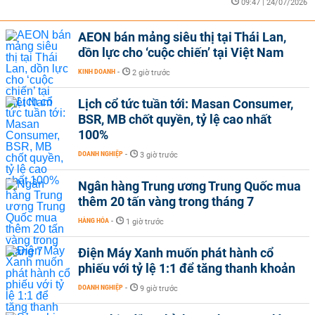
09:47 | 24/07/2026
AEON bán mảng siêu thị tại Thái Lan,
dồn lực cho ‘cuộc chiến’ tại Việt Nam
KINH DOANH
-
2 giờ trước
Lịch cổ tức tuần tới: Masan Consumer,
BSR, MB chốt quyền, tỷ lệ cao nhất
100%
DOANH NGHIỆP
-
3 giờ trước
Ngân hàng Trung ương Trung Quốc mua
thêm 20 tấn vàng trong tháng 7
HÀNG HÓA
-
1 giờ trước
Điện Máy Xanh muốn phát hành cổ
phiếu với tỷ lệ 1:1 để tăng thanh khoản
DOANH NGHIỆP
-
9 giờ trước