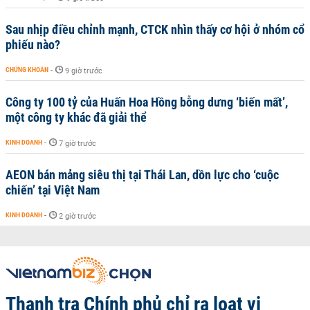
Sau nhịp điều chỉnh mạnh, CTCK nhìn thấy cơ hội ở nhóm cổ
phiếu nào?
CHỨNG KHOÁN
-
9 giờ trước
Công ty 100 tỷ của Huấn Hoa Hồng bỗng dưng ‘biến mất’,
một công ty khác đã giải thể
KINH DOANH
-
7 giờ trước
AEON bán mảng siêu thị tại Thái Lan, dồn lực cho ‘cuộc
chiến’ tại Việt Nam
KINH DOANH
-
2 giờ trước
Thanh tra Chính phủ chỉ ra loạt vi