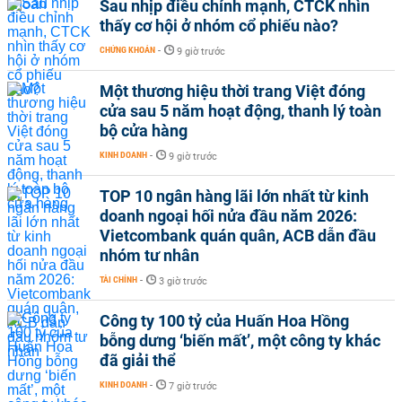
Sau nhịp điều chỉnh mạnh, CTCK nhìn
thấy cơ hội ở nhóm cổ phiếu nào?
CHỨNG KHOÁN
-
9 giờ trước
Một thương hiệu thời trang Việt đóng
cửa sau 5 năm hoạt động, thanh lý toàn
bộ cửa hàng
KINH DOANH
-
9 giờ trước
TOP 10 ngân hàng lãi lớn nhất từ kinh
doanh ngoại hối nửa đầu năm 2026:
Vietcombank quán quân, ACB dẫn đầu
nhóm tư nhân
TÀI CHÍNH
-
3 giờ trước
Công ty 100 tỷ của Huấn Hoa Hồng
bỗng dưng ‘biến mất’, một công ty khác
đã giải thể
KINH DOANH
-
7 giờ trước