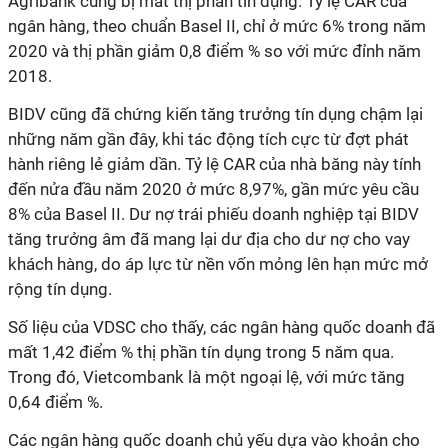
Agribank cũng bị mất thị phần tín dụng. Tỷ lệ CAR của
ngân hàng, theo chuẩn Basel II, chỉ ở mức 6% trong năm
2020 và thị phần giảm 0,8 điểm % so với mức đỉnh năm
2018.
BIDV cũng đã chứng kiến tăng trưởng tín dụng chậm lại
những năm gần đây, khi tác động tích cực từ đợt phát
hành riêng lẻ giảm dần. Tỷ lệ CAR của nhà băng này tính
đến nửa đầu năm 2020 ở mức 8,97%, gần mức yêu cầu
8% của Basel II. Dư nợ trái phiếu doanh nghiệp tại BIDV
tăng trưởng âm đã mang lại dư địa cho dư nợ cho vay
khách hàng, do áp lực từ nền vốn mỏng lên hạn mức mở
rộng tín dụng.
Số liệu của VDSC cho thấy, các ngân hàng quốc doanh đã
mất 1,42 điểm % thị phần tín dụng trong 5 năm qua.
Trong đó, Vietcombank là một ngoại lệ, với mức tăng
0,64 điểm %.
Các ngân hàng quốc doanh chủ yếu dựa vào khoản cho