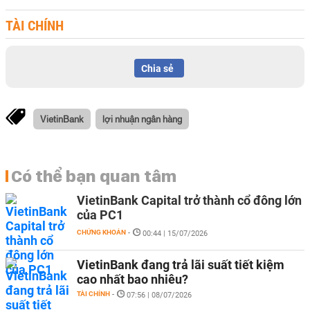
TÀI CHÍNH
Chia sẻ
VietinBank
lợi nhuận ngân hàng
Có thể bạn quan tâm
VietinBank Capital trở thành cổ đông lớn
của PC1
CHỨNG KHOÁN
-
00:44 | 15/07/2026
VietinBank đang trả lãi suất tiết kiệm
cao nhất bao nhiêu?
TÀI CHÍNH
-
07:56 | 08/07/2026