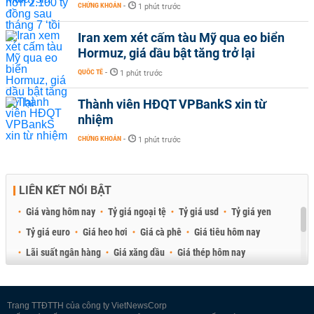
CHỨNG KHOÁN
-
1 phút trước
Iran xem xét cấm tàu Mỹ qua eo biển
Hormuz, giá dầu bật tăng trở lại
QUỐC TẾ
-
1 phút trước
Thành viên HĐQT VPBankS xin từ
nhiệm
CHỨNG KHOÁN
-
1 phút trước
LIÊN KẾT NỔI BẬT
Giá vàng hôm nay
Tỷ giá ngoại tệ
Tỷ giá usd
Tỷ giá yen
Tỷ giá euro
Giá heo hơi
Giá cà phê
Giá tiêu hôm nay
Lãi suất ngân hàng
Giá xăng dầu
Giá thép hôm nay
Giá sầu riêng
Giá thịt heo
Giá gạo
Giá cao su
Best Retail Brokers
Diễn đàn đầu tư Việt Nam 2026
Trang TTĐTTH của công ty VietNewsCorp