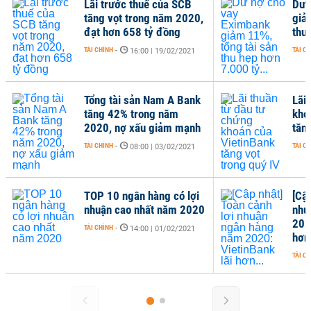
Lãi trước thuế của SCB
Dư 
tăng vọt trong năm 2020,
giả
đạt hơn 658 tỷ đồng
thu 
TÀI CHÍNH
-
TÀI C
16:00 | 19/02/2021
Tổng tài sản Nam A Bank
Lãi
tăng 42% trong năm
kho
2020, nợ xấu giảm mạnh
tăn
TÀI CHÍNH
-
TÀI C
08:00 | 03/02/2021
TOP 10 ngân hàng có lợi
[Cập
nhuận cao nhất năm 2020
nhu
202
TÀI CHÍNH
-
14:00 | 01/02/2021
hơn.
TÀI C