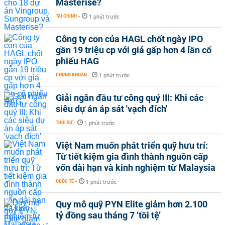
Masterise?
TÀI CHÍNH
-
1 phút trước
Công ty con của HAGL chốt ngày IPO
gần 19 triệu cp với giá gấp hơn 4 lần cổ
phiếu HAG
CHỨNG KHOÁN
-
1 phút trước
Giải ngân đầu tư công quý III: Khi các
siêu dự án áp sát 'vạch đích'
THỜI SỰ
-
1 phút trước
Việt Nam muốn phát triển quỹ hưu trí:
Từ tiết kiệm gia đình thành nguồn cấp
vốn dài hạn và kinh nghiệm từ Malaysia
QUỐC TẾ
-
1 phút trước
Quy mô quỹ PYN Elite giảm hơn 2.100
tỷ đồng sau tháng 7 ‘tồi tệ’