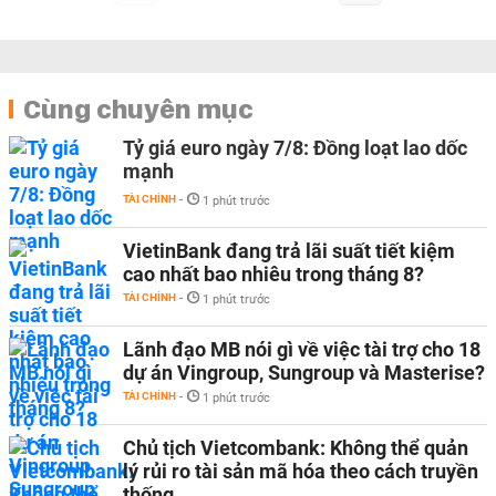
Cùng chuyên mục
Tỷ giá euro ngày 7/8: Đồng loạt lao dốc
mạnh
TÀI CHÍNH
-
1 phút trước
VietinBank đang trả lãi suất tiết kiệm
cao nhất bao nhiêu trong tháng 8?
TÀI CHÍNH
-
1 phút trước
Lãnh đạo MB nói gì về việc tài trợ cho 18
dự án Vingroup, Sungroup và Masterise?
TÀI CHÍNH
-
1 phút trước
Chủ tịch Vietcombank: Không thể quản
lý rủi ro tài sản mã hóa theo cách truyền
thống