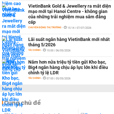
VietinBank Gold & Jewellery ra mắt diện
mạo mới tại Hanoi Centre - không gian
của những trải nghiệm mua sắm đẳng
cấp
CHUYỂN ĐỘNG THỊ TRƯỜNG
-
15:14 | 07/07/2026
Lãi suất ngân hàng VietinBank mới nhất
tháng 5/2026
TÀI CHÍNH
-
15:00 | 06/05/2026
Nắm hơn nửa triệu tỷ tiền gửi Kho bạc,
Big4 ngân hàng chịu áp lực lớn khi điều
chỉnh tỷ lệ LDR
TÀI CHÍNH
-
07:00 | 05/05/2026
Cùng chủ đề