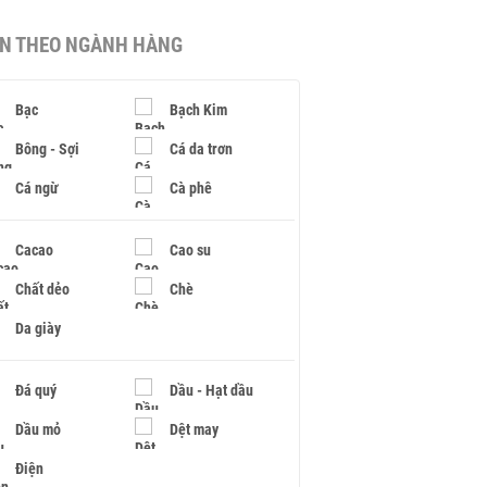
IN THEO NGÀNH HÀNG
Bạc
Bạch Kim
Bông - Sợi
Cá da trơn
Cá ngừ
Cà phê
Cacao
Cao su
Chất dẻo
Chè
Da giày
Đá quý
Dầu - Hạt dầu
Dầu mỏ
Dệt may
Điện