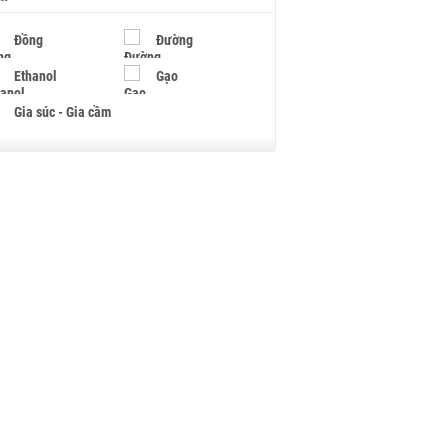
Đồng
Đường
Ethanol
Gạo
Gia súc - Gia cầm
Giấy
Gỗ
Hạt điều
Hồ tiêu - Hạt tiêu
Khí đốt
Kim loại khác
Mắc ca
Muối
Ngũ cốc
Nhựa - Hạt nhựa
Palladium
Phân bón