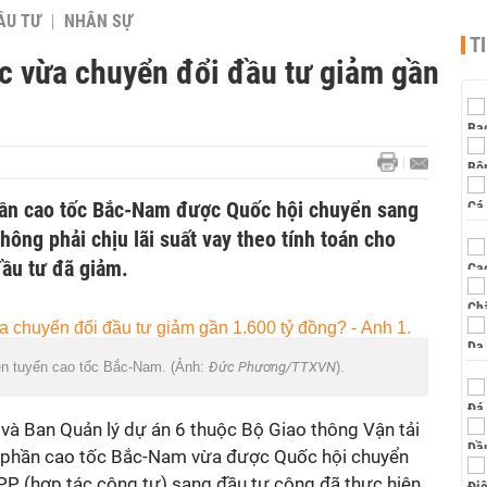
ẦU TƯ
NHÂN SỰ
T
ốc vừa chuyển đổi đầu tư giảm gần
hần cao tốc Bắc-Nam được Quốc hội chuyển sang
hông phải chịu lãi suất vay theo tính toán cho
ầu tư đã giảm.
rên tuyến cao tốc Bắc-Nam. (Ảnh:
Đức Phương/TTXVN
).
 và Ban Quản lý dự án 6 thuộc Bộ Giao thông Vận tải
h phần cao tốc Bắc-Nam vừa được Quốc hội chuyển
PPP (hợp tác công tư) sang đầu tư công đã thực hiện