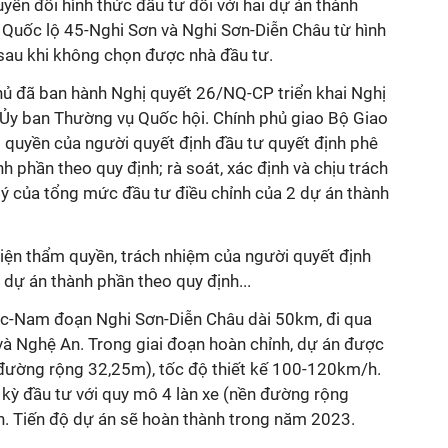
n đổi hình thức đầu tư đối với hai dự án thành
Quốc lộ 45-Nghi Sơn và Nghi Sơn-Diễn Châu từ hình
sau khi không chọn được nhà đầu tư.
ủ đã ban hành Nghị quyết 26/NQ-CP triển khai Nghị
 ban Thường vụ Quốc hội. Chính phủ giao Bộ Giao
 quyền của người quyết định đầu tư quyết định phê
h phần theo quy định; rà soát, xác định và chịu trách
 lý của tổng mức đầu tư điều chỉnh của 2 dự án thành
hiện thẩm quyền, trách nhiệm của người quyết định
 dự án thành phần theo quy định...
ắc-Nam đoạn Nghi Sơn-Diễn Châu dài 50km, đi qua
và Nghệ An. Trong giai đoạn hoàn chỉnh, dự án được
 đường rộng 32,25m), tốc độ thiết kế 100-120km/h.
kỳ đầu tư với quy mô 4 làn xe (nền đường rộng
h. Tiến độ dự án sẽ hoàn thành trong năm 2023.