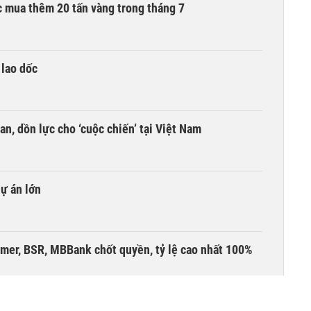
 mua thêm 20 tấn vàng trong tháng 7
 lao dốc
an, dồn lực cho ‘cuộc chiến’ tại Việt Nam
dự án lớn
umer, BSR, MBBank chốt quyền, tỷ lệ cao nhất 100%
 kinh doanh ngoại hối nửa đầu năm 2026: