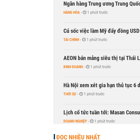
Ngân hàng Trung ương Trung Quốc
HÀNG HÓA
-
1 phút trước
Cú sốc việc làm Mỹ đẩy đồng USD
TÀI CHÍNH
-
1 phút trước
AEON bán mảng siêu thị tại Thái L
KINH DOANH
-
1 phút trước
Hà Nội xem xét gia hạn thủ tục 6 
THỜI SỰ
-
1 phút trước
Lịch cổ tức tuần tới: Masan Cons
DOANH NGHIỆP
-
1 phút trước
ĐỌC NHIỀU NHẤT
TOP 10 ngân hàng lãi lớn nhất từ