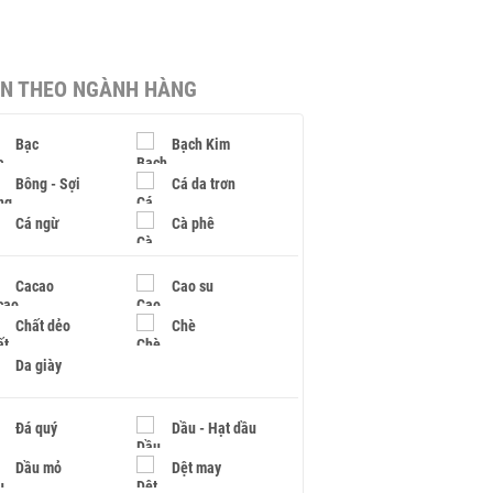
IN THEO NGÀNH HÀNG
Bạc
Bạch Kim
Bông - Sợi
Cá da trơn
Cá ngừ
Cà phê
Cacao
Cao su
Chất dẻo
Chè
Da giày
Đá quý
Dầu - Hạt dầu
Dầu mỏ
Dệt may