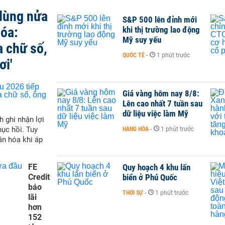
 dùng nửa
S&P 500 lên đỉnh mới
hóa:
khi thị trường lao động
Mỹ suy yếu
a chữ số,
QUỐC TẾ
-
1 phút trước
ơi'
Giá vàng hôm nay 8/8:
Lên cao nhất 7 tuần sau
dữ liệu việc làm Mỹ
h ghi nhận lợi
hục hồi. Tuy
HÀNG HÓA
-
1 phút trước
ân hóa khi áp
FE
Quy hoạch 4 khu lấn
Credit
biển ở Phú Quốc
báo
THỜI SỰ
-
1 phút trước
lãi
hơn
152