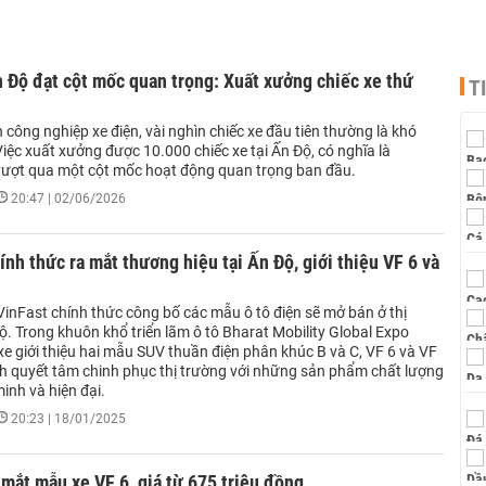
 Độ đạt cột mốc quan trọng: Xuất xưởng chiếc xe thứ
T
công nghiệp xe điện, vài nghìn chiếc xe đầu tiên thường là khó
iệc xuất xưởng được 10.000 chiếc xe tại Ấn Độ, có nghĩa là
vượt qua một cột mốc hoạt động quan trọng ban đầu.
20:47 | 02/06/2026
ính thức ra mắt thương hiệu tại Ấn Độ, giới thiệu VF 6 và
VinFast chính thức công bố các mẫu ô tô điện sẽ mở bán ở thị
. Trong khuôn khổ triển lãm ô tô Bharat Mobility Global Expo
e giới thiệu hai mẫu SUV thuần điện phân khúc B và C, VF 6 và VF
nh quyết tâm chinh phục thị trường với những sản phẩm chất lượng
inh và hiện đại.
20:23 | 18/01/2025
 mắt mẫu xe VF 6, giá từ 675 triệu đồng