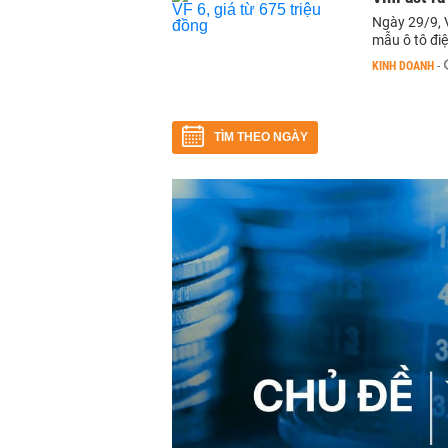
Ngày 29/9, V
mẫu ô tô đi
KINH DOANH
-
TÌM THEO NGÀY