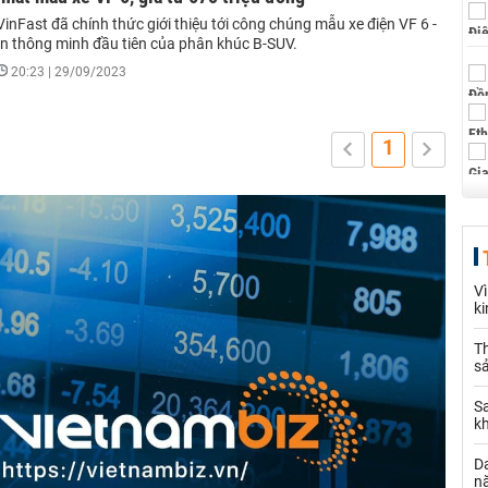
inFast đã chính thức giới thiệu tới công chúng mẫu xe điện VF 6 -
ện thông minh đầu tiên của phân khúc B-SUV.
20:23 | 29/09/2023
1
V
k
Th
sả
S
k
Da
n