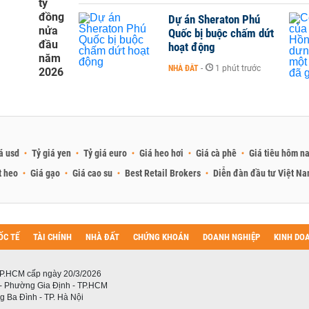
tỷ
đồng
Dự án Sheraton Phú
nửa
Quốc bị buộc chấm dứt
đầu
hoạt động
năm
NHÀ ĐẤT
-
1 phút trước
2026
á usd
Tỷ giá yen
Tỷ giá euro
Giá heo hơi
Giá cà phê
Giá tiêu hôm n
t heo
Giá gạo
Giá cao su
Best Retail Brokers
Diễn đàn đầu tư Việt N
ỐC TẾ
TÀI CHÍNH
NHÀ ĐẤT
CHỨNG KHOÁN
DOANH NGHIỆP
KINH DO
P.HCM cấp ngày 20/3/2026
 - Phường Gia Định - TP.HCM
 Ba Đình - TP. Hà Nội