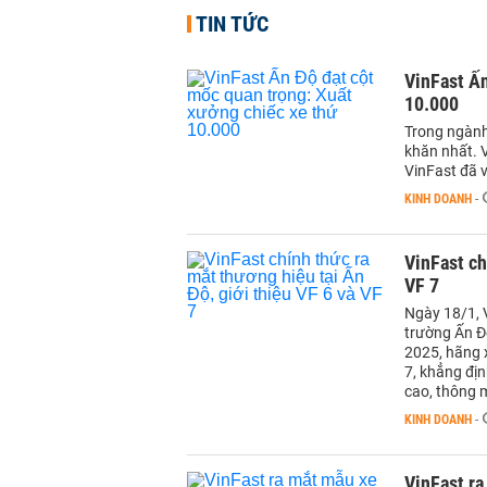
TIN TỨC
VinFast Ấn
10.000
Trong ngành 
khăn nhất. V
VinFast đã 
KINH DOANH
-
VinFast ch
VF 7
Ngày 18/1, 
trường Ấn Độ
2025, hãng x
7, khẳng đị
cao, thông m
KINH DOANH
-
VinFast ra