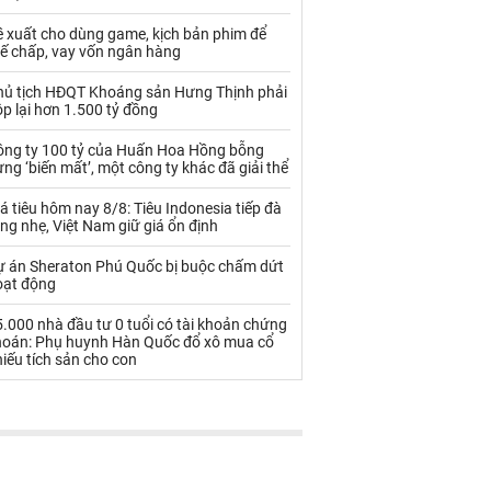
Palladium
Phân bón
ề xuất cho dùng game, kịch bản phim để
Rau - Củ -Quả
Sắt thép
hế chấp, vay vốn ngân hàng
Sữa
hủ tịch HĐQT Khoáng sản Hưng Thịnh phải
p lại hơn 1.500 tỷ đồng
ông ty 100 tỷ của Huấn Hoa Hồng bỗng
Than
Thức ăn chăn nuôi
ng ‘biến mất’, một công ty khác đã giải thể
Thủy hải sản khác
Tôm
á tiêu hôm nay 8/8: Tiêu Indonesia tiếp đà
ng nhẹ, Việt Nam giữ giá ổn định
Vàng
ự án Sheraton Phú Quốc bị buộc chấm dứt
oạt động
VLXD khác
Xăng dầu
.000 nhà đầu tư 0 tuổi có tài khoản chứng
Xi măng - Clynker
hoán: Phụ huynh Hàn Quốc đổ xô mua cổ
iếu tích sản cho con