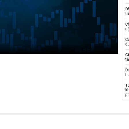
Đ
t
C
nộ
C
dư
Gi
tă
D
h
15
k
ph