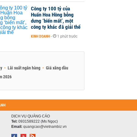
Công ty 100 tỷ của
Huấn Hoa Hồng bỗng
dưng ‘biến mất’, một
công ty khác đã giải thể
KINH DOANH
-
1 phút trước
ay
Lãi suất ngân hàng
Giá xăng dầu
am 2026
ANH
DỊCH VỤ QUẢNG CÁO
Tel:
0931589222 (Ms Ngọc)
Email:
quangcao@vietnambiz.vn