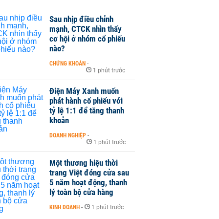
Sau nhịp điều chỉnh
mạnh, CTCK nhìn thấy
cơ hội ở nhóm cổ phiếu
nào?
CHỨNG KHOÁN
-
1 phút trước
Điện Máy Xanh muốn
phát hành cổ phiếu với
tỷ lệ 1:1 để tăng thanh
khoản
DOANH NGHIỆP
-
1 phút trước
Một thương hiệu thời
trang Việt đóng cửa sau
5 năm hoạt động, thanh
lý toàn bộ cửa hàng
KINH DOANH
-
1 phút trước