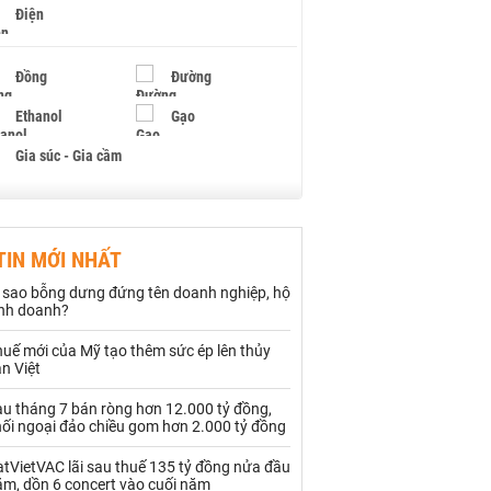
Điện
Đồng
Đường
Ethanol
Gạo
Gia súc - Gia cầm
Giấy
Gỗ
TIN MỚI NHẤT
Hạt điều
Hồ tiêu - Hạt tiêu
ì sao bỗng dưng đứng tên doanh nghiệp, hộ
Khí đốt
inh doanh?
uế mới của Mỹ tạo thêm sức ép lên thủy
Kim loại khác
Mắc ca
n Việt
Muối
Ngũ cốc
au tháng 7 bán ròng hơn 12.000 tỷ đồng,
hối ngoại đảo chiều gom hơn 2.000 tỷ đồng
Nhựa - Hạt nhựa
tVietVAC lãi sau thuế 135 tỷ đồng nửa đầu
ăm, dồn 6 concert vào cuối năm