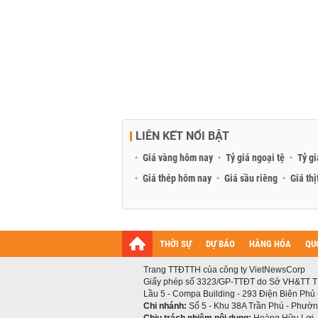
LIÊN KẾT NỔI BẬT
Giá vàng hôm nay
Tỷ giá ngoại tệ
Tỷ gi
Giá thép hôm nay
Giá sầu riêng
Giá thị
THỜI SỰ
DỰ BÁO
HÀNG HÓA
QU
Trang TTĐTTH của công ty VietNewsCorp
Giấy phép số 3323/GP-TTĐT do Sở VH&TT T
Lầu 5 - Compa Building - 293 Điện Biên Phủ
Chi nhánh:
Số 5 - Khu 38A Trần Phú - Phường