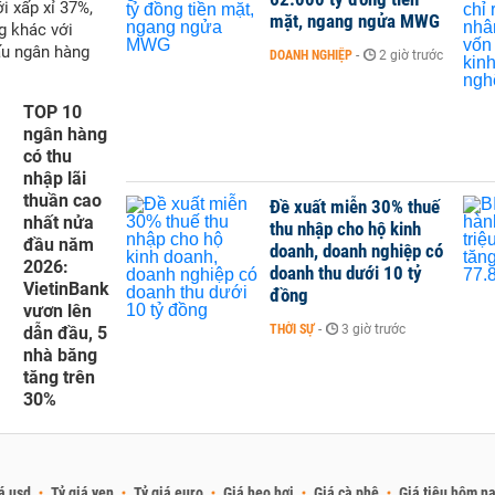
i xấp xỉ 37%,
mặt, ngang ngửa MWG
g khác với
ấu ngân hàng
DOANH NGHIỆP
-
2 giờ trước
TOP 10
ngân hàng
có thu
nhập lãi
thuần cao
Đề xuất miễn 30% thuế
nhất nửa
thu nhập cho hộ kinh
đầu năm
doanh, doanh nghiệp có
2026:
doanh thu dưới 10 tỷ
VietinBank
đồng
vươn lên
THỜI SỰ
-
3 giờ trước
dẫn đầu, 5
nhà băng
tăng trên
30%
á usd
Tỷ giá yen
Tỷ giá euro
Giá heo hơi
Giá cà phê
Giá tiêu hôm n