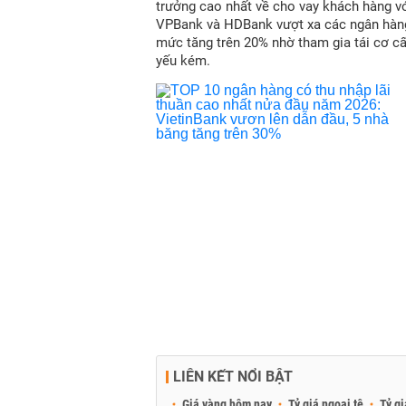
trưởng cao nhất về cho vay khách hàng vớ
VPBank và HDBank vượt xa các ngân hàn
mức tăng trên 20% nhờ tham gia tái cơ c
yếu kém.
LIÊN KẾT NỔI BẬT
Giá vàng hôm nay
Tỷ giá ngoại tệ
Tỷ gi