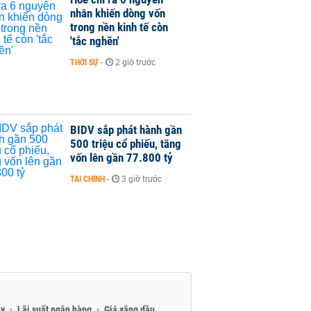
nhân khiến dòng vốn
trong nền kinh tế còn
'tắc nghẽn'
THỜI SỰ
-
2 giờ trước
BIDV sắp phát hành gần
500 triệu cổ phiếu, tăng
vốn lên gần 77.800 tỷ
TÀI CHÍNH
-
3 giờ trước
ay
Lãi suất ngân hàng
Giá xăng dầu