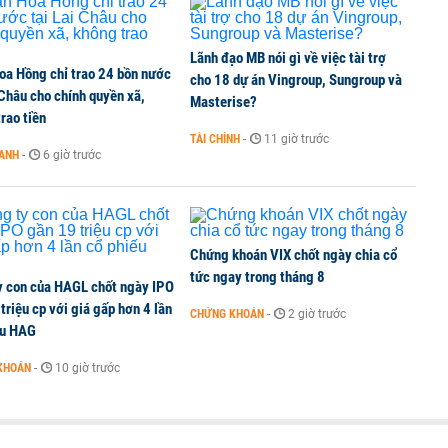
Lãnh đạo MB nói gì về việc tài trợ
oa Hồng chỉ trao 24 bồn nước
ine, lao động công trình đóng BHXH bắt buộc
cho 18 dự án Vingroup, Sungroup và
 Châu cho chính quyền xã,
Masterise?
rao tiền
TÀI CHÍNH
-
11 giờ trước
OANH
-
6 giờ trước
 Văn Khoa bị khởi tố
Chứng khoán VIX chốt ngày chia cổ
tức ngay trong tháng 8
y con của HAGL chốt ngày IPO
triệu cp với giá gấp hơn 4 lần
CHỨNG KHOÁN
-
2 giờ trước
ếu HAG
KHOÁN
-
10 giờ trước