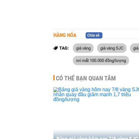
HÀNG HÓA
Chia sẻ
giá vàng
giá vàng SJC
giá
TAG:
rơi mất 100.000 đồng/lượng
CÓ THỂ BẠN QUAN TÂM
Bảng giá vàng hôm nay 7/8 vàng SJC