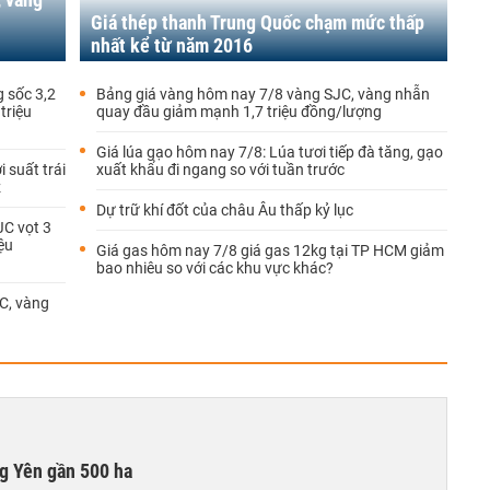
Giá thép thanh Trung Quốc chạm mức thấp
nhất kể từ năm 2016
 sốc 3,2
Bảng giá vàng hôm nay 7/8 vàng SJC, vàng nhẫn
triệu
quay đầu giảm mạnh 1,7 triệu đồng/lượng
Giá lúa gạo hôm nay 7/8: Lúa tươi tiếp đà tăng, gạo
 suất trái
xuất khẩu đi ngang so với tuần trước
z
Dự trữ khí đốt của châu Âu thấp kỷ lục
JC vọt 3
ệu
Giá gas hôm nay 7/8 giá gas 12kg tại TP HCM giảm
bao nhiêu so với các khu vực khác?
C, vàng
g Yên gần 500 ha