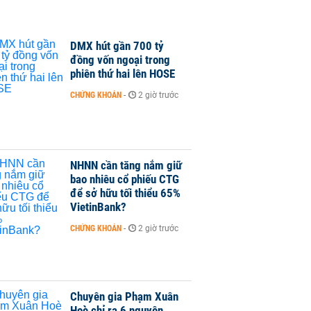
DMX hút gần 700 tỷ
đồng vốn ngoại trong
phiên thứ hai lên HOSE
CHỨNG KHOÁN
-
2 giờ trước
NHNN cần tăng nắm giữ
bao nhiêu cổ phiếu CTG
để sở hữu tối thiểu 65%
VietinBank?
CHỨNG KHOÁN
-
2 giờ trước
Chuyên gia Phạm Xuân
Hoè chỉ ra 6 nguyên