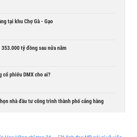
ng tại khu Chợ Gà - Gạo
ần 353.000 tỷ đồng sau nửa năm
g cổ phiếu DMX cho ai?
chọn nhà đầu tư công trình thành phố cảng hàng
TCK, ai đã mua vào?