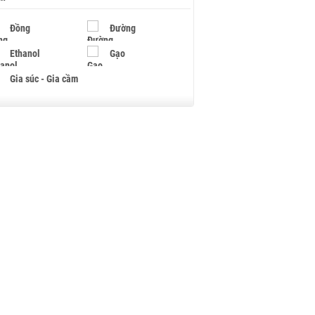
Đồng
Đường
Ethanol
Gạo
Gia súc - Gia cầm
Giấy
Gỗ
Hạt điều
Hồ tiêu - Hạt tiêu
Khí đốt
Kim loại khác
Mắc ca
Muối
Ngũ cốc
Nhựa - Hạt nhựa
Palladium
Phân bón