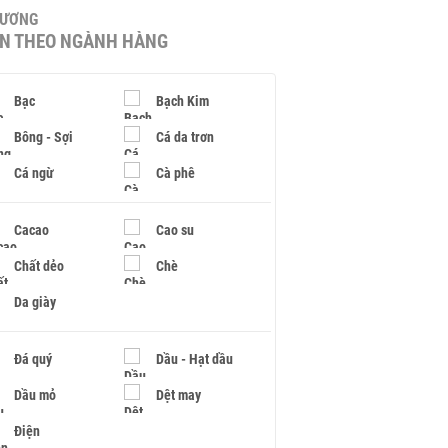
HƯƠNG
IN THEO NGÀNH HÀNG
Bạc
Bạch Kim
Bông - Sợi
Cá da trơn
Cá ngừ
Cà phê
Cacao
Cao su
Chất dẻo
Chè
Da giày
Đá quý
Dầu - Hạt dầu
Dầu mỏ
Dệt may
Điện