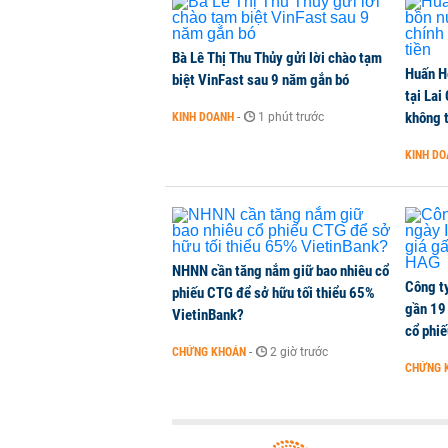
CHỨNG KHOÁN
-
1 phút trước
Bà Lê Thị Thu Thủy gửi lời chào tạm
Huấn H
Kiến nghị đưa người bán hàng onl
biệt VinFast sau 9 năm gắn bó
tại Lai
THỜI SỰ
-
1 phút trước
không t
KINH DOANH
-
1 phút trước
KINH D
TikToker Khánh Sky, Vua Quạt, Hồ
KINH DOANH
-
1 phút trước
NHNN cần tăng nắm giữ bao nhiêu cổ
Công t
phiếu CTG để sở hữu tối thiểu 65%
gần 19 
VietinBank?
cổ phi
CHỨNG KHOÁN
-
2 giờ trước
CHỨNG 