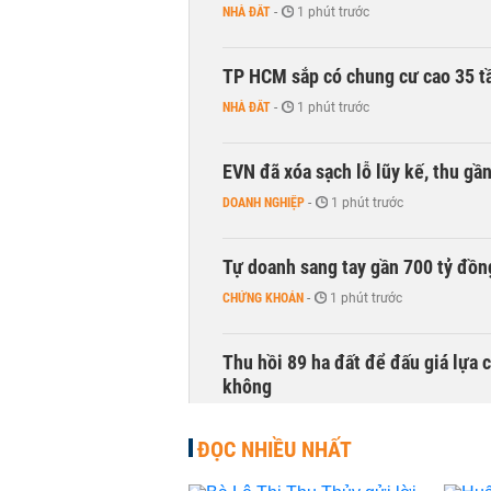
NHÀ ĐẤT
-
1 phút trước
TP HCM sắp có chung cư cao 35 tầ
NHÀ ĐẤT
-
1 phút trước
EVN đã xóa sạch lỗ lũy kế, thu g
DOANH NGHIỆP
-
1 phút trước
Tự doanh sang tay gần 700 tỷ đồn
CHỨNG KHOÁN
-
1 phút trước
Thu hồi 89 ha đất để đấu giá lựa 
không
NHÀ ĐẤT
-
1 phút trước
ĐỌC NHIỀU NHẤT
Dòng tiền ngoại bất ngờ trở lại T