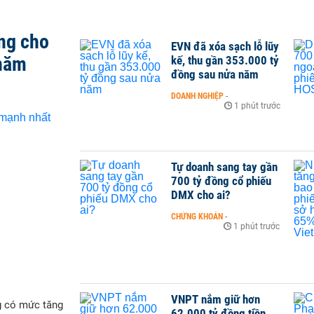
ng cho
EVN đã xóa sạch lỗ lũy
 năm
kế, thu gần 353.000 tỷ
đồng sau nửa năm
DOANH NGHIỆP
-
1 phút trước
Tự doanh sang tay gần
700 tỷ đồng cổ phiếu
DMX cho ai?
CHỨNG KHOÁN
-
1 phút trước
VNPT nắm giữ hơn
g có mức tăng
62.000 tỷ đồng tiền