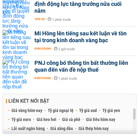
định động lực tăng trưởng nửa cuối
năm
THỜI SỰ
-
1 phút trước
Mi Hồng lên tiếng sau kết luận về tồn
tại trong kinh doanh vàng bạc
KINH DOANH
-
2 giờ trước
PNJ công bố thông tin bất thường liên
quan đến vấn đề nộp thuế
KINH DOANH
-
1 phút trước
LIÊN KẾT NỔI BẬT
Giá vàng hôm nay
Tỷ giá ngoại tệ
Tỷ giá usd
Tỷ giá yen
Tỷ giá euro
Giá heo hơi
Giá cà phê
Giá tiêu hôm nay
Lãi suất ngân hàng
Giá xăng dầu
Giá thép hôm nay
Giá sầu riêng
Giá thịt heo
Giá gạo
Giá cao su