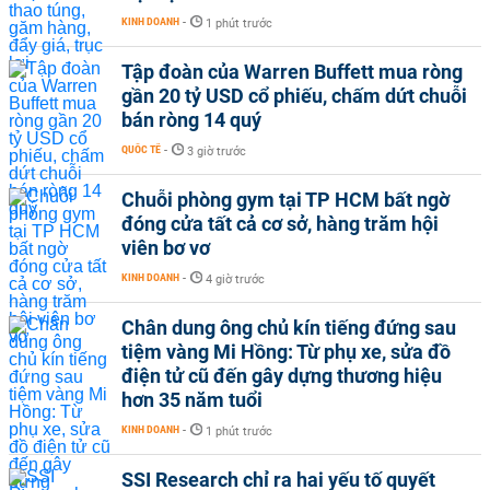
KINH DOANH
-
1 phút trước
Tập đoàn của Warren Buffett mua ròng
gần 20 tỷ USD cổ phiếu, chấm dứt chuỗi
bán ròng 14 quý
QUỐC TẾ
-
3 giờ trước
Chuỗi phòng gym tại TP HCM bất ngờ
đóng cửa tất cả cơ sở, hàng trăm hội
viên bơ vơ
KINH DOANH
-
4 giờ trước
Chân dung ông chủ kín tiếng đứng sau
tiệm vàng Mi Hồng: Từ phụ xe, sửa đồ
điện tử cũ đến gây dựng thương hiệu
hơn 35 năm tuổi
KINH DOANH
-
1 phút trước
SSI Research chỉ ra hai yếu tố quyết