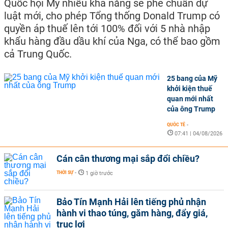
Quốc hội Mỹ nhiều khả năng sẽ phê chuẩn dự
luật mới, cho phép Tổng thống Donald Trump có
quyền áp thuế lên tới 100% đối với 5 nhà nhập
khẩu hàng đầu dầu khí của Nga, có thể bao gồm
cả Trung Quốc.
25 bang của Mỹ
khởi kiện thuế
quan mới nhất
của ông Trump
QUỐC TẾ
-
07:41 | 04/08/2026
Cán cân thương mại sắp đổi chiều?
THỜI SỰ
-
1 giờ trước
Bảo Tín Mạnh Hải lên tiếng phủ nhận
hành vi thao túng, găm hàng, đẩy giá,
trục lợi