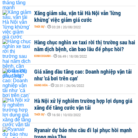
Xăng giảm sâu, vận tải Hà Nội vẫn 'lừng
khừng' việc giảm giá cước
THỜI SỰ
-
03:28 | 20/08/2022
Hàng chục nghìn xe taxi rời thị trường sau hai
năm dịch bệnh, cần bao lâu để phục hồi?
KINH DOANH
-
06:49 | 18/08/2022
Giá xăng dầu tăng cao: Doanh nghiệp vận tải
như 'cá bơi trên cạn'
HÀNG HÓA
-
20:31 | 26/06/2022
Hà Nội xử lý nghiêm trường hợp lợi dụng giá
xăng để tăng cước vận tải
THỜI SỰ
-
16:50 | 10/03/2022
Ryanair dự báo nhu cầu đi lại phục hồi mạnh
trong mùa Thu