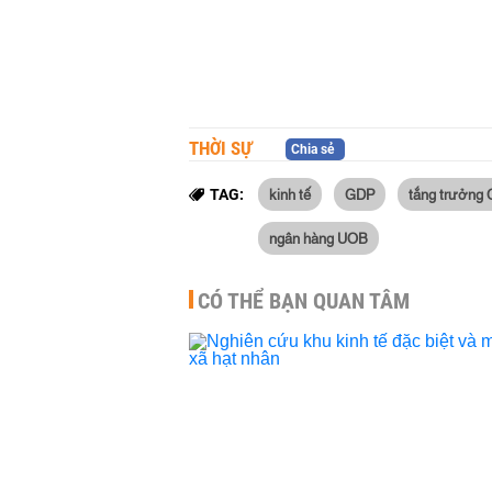
THỜI SỰ
Chia sẻ
kinh tế
GDP
tắng trưởng
TAG:
ngân hàng UOB
CÓ THỂ BẠN QUAN TÂM