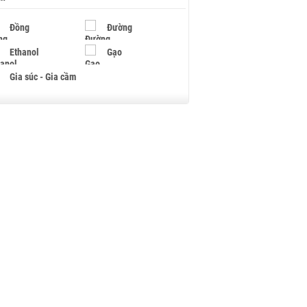
Đồng
Đường
Ethanol
Gạo
Gia súc - Gia cầm
Giấy
Gỗ
Hạt điều
Hồ tiêu - Hạt tiêu
Khí đốt
Kim loại khác
Mắc ca
Muối
Ngũ cốc
Nhựa - Hạt nhựa
Palladium
Phân bón