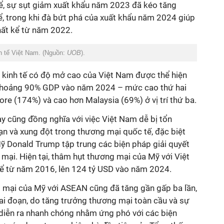
hể, sự sụt giảm xuất khẩu năm 2023 đã kéo tăng
, trong khi đà bứt phá của xuất khẩu năm 2024 giúp
nhất kể từ năm 2022.
 tế Việt Nam. (Nguồn:
UOB
).
n kinh tế có độ mở cao của Việt Nam được thể hiện
m khoảng 90% GDP vào năm 2024 – mức cao thứ hai
re (174%) và cao hơn Malaysia (69%) ở vị trí thứ ba.
y cũng đồng nghĩa với việc Việt Nam dễ bị tổn
n và xung đột trong thương mại quốc tế, đặc biệt
ỹ Donald Trump tập trung các biện pháp giải quyết
mại. Hiện tại, thâm hụt thương mại của Mỹ với Việt
ể từ năm 2016, lên 124 tỷ USD vào năm 2024.
 mại của Mỹ với ASEAN cũng đã tăng gần gấp ba lần,
iai đoạn, do tăng trưởng thương mại toàn cầu và sự
diễn ra nhanh chóng nhằm ứng phó với các biện