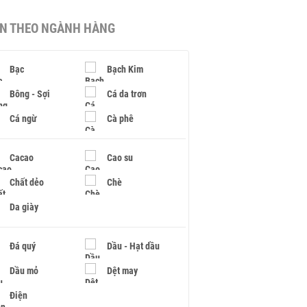
IN THEO NGÀNH HÀNG
Bạc
Bạch Kim
Bông - Sợi
Cá da trơn
Cá ngừ
Cà phê
Cacao
Cao su
Chất dẻo
Chè
Da giày
Đá quý
Dầu - Hạt dầu
Dầu mỏ
Dệt may
Điện