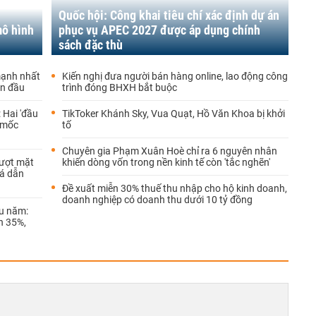
Quốc hội: Công khai tiêu chí xác định dự án
mô hình
phục vụ APEC 2027 được áp dụng chính
sách đặc thù
mạnh nhất
Kiến nghị đưa người bán hàng online, lao động công
ẫn đầu
trình đóng BHXH bắt buộc
 Hai 'đầu
TikToker Khánh Sky, Vua Quạt, Hồ Văn Khoa bị khởi
t mốc
tố
Chuyên gia Phạm Xuân Hoè chỉ ra 6 nguyên nhân
Vượt mặt
khiến dòng vốn trong nền kinh tế còn 'tắc nghẽn'
há dẫn
Đề xuất miễn 30% thuế thu nhập cho hộ kinh doanh,
doanh nghiệp có doanh thu dưới 10 tỷ đồng
ầu năm:
n 35%,