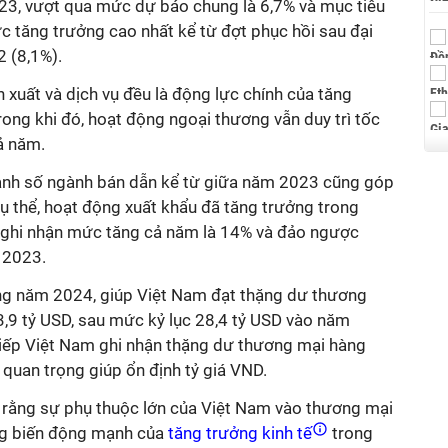
23, vượt qua mức dự báo chung là 6,7% và mục tiêu
ức tăng trưởng cao nhất kể từ đợt phục hồi sau đại
 (8,1%).
n xuất và dịch vụ đều là động lực chính của tăng
ong khi đó, hoạt động ngoại thương vẫn duy trì tốc
ả năm.
oanh số ngành bán dẫn kể từ giữa năm 2023 cũng góp
Cụ thể, hoạt động xuất khẩu đã tăng trưởng trong
 ghi nhận mức tăng cả năm là 14% và đảo ngược
 2023.
ng năm 2024, giúp Việt Nam đạt thặng dư thương
3,9 tỷ USD, sau mức kỷ lục 28,4 tỷ USD vào năm
 tiếp Việt Nam ghi nhận thặng dư thương mại hàng
 quan trọng giúp ổn định tỷ giá VND.
 rằng sự phụ thuộc lớn của Việt Nam vào thương mại
ng biến động mạnh của
tăng trưởng kinh tế
trong