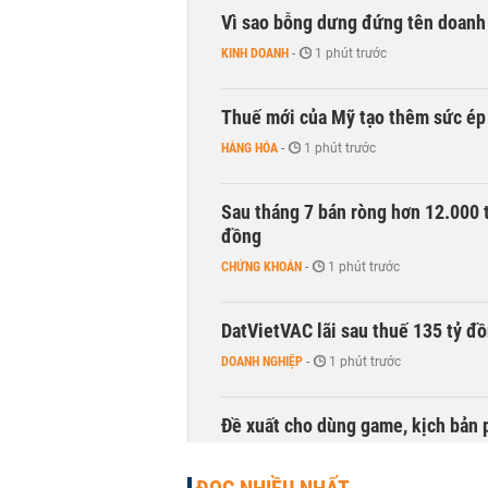
Vì sao bỗng dưng đứng tên doanh
KINH DOANH
-
1 phút trước
Thuế mới của Mỹ tạo thêm sức ép 
HÀNG HÓA
-
1 phút trước
Sau tháng 7 bán ròng hơn 12.000 
đồng
CHỨNG KHOÁN
-
1 phút trước
DatVietVAC lãi sau thuế 135 tỷ đ
DOANH NGHIỆP
-
1 phút trước
Đề xuất cho dùng game, kịch bản 
TÀI CHÍNH
-
1 phút trước