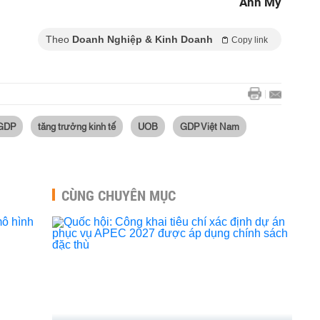
Anh My
Theo
Doanh Nghiệp & Kinh Doanh
Copy link
 GDP
tăng trưởng kinh tế
UOB
GDP Việt Nam
CÙNG CHUYÊN MỤC