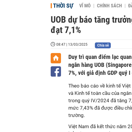
THỜI SỰ
VĨ MÔ
CHÍNH SÁCH
Đ
UOB dự báo tăng trưởn
đạt 7,1%
08:47 | 13/03/2025
Chia sẻ
Duy trì quan điểm lạc quan
ngân hàng UOB (Singapore
7%, với giả định GDP quý I
Theo báo cáo về kinh tế Việ
và Kinh tế toàn cầu của ngâ
trong quý IV/2024 đã tăng 7,
mức 7,43% đã được điều chỉnh
trường.
Việt Nam đã kết thức năm 2