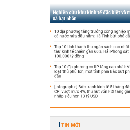
Nghiên cứu khu kinh tế đặc biệt và 
xã hạt nhân
10 địa phương tăng trưởng công nghiệp 
cả nước nửa đầu năm: Hà Tĩnh bứt phá d
Top 10 tỉnh thành thu ngân sách cao nhất:
tàu' kinh tế chiếm gần 60%, Hải Phòng sá
100.000 tỷ đồng
Top 10 địa phương có IIP tăng cao nhất: 
loạt 'thủ phủ' lớn, một tỉnh phía Bắc bứt p
đầu
[Infographic] Bức tranh kinh tế 5 tháng đ
CPI vượt mức 4%, thu hút vốn FDI tăng gầ
nhập siêu hơn 13 tỷ USD
TIN MỚI