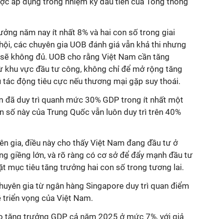
ợc áp dụng trong nhiệm kỳ đầu tiên của Tổng thống
rưởng năm nay ít nhất 8% và hai con số trong giai
ội, các chuyên gia UOB đánh giá vẫn khả thi nhưng
t sẽ không đủ. UOB cho rằng Việt Nam cần tăng
từ khu vực đầu tư công, không chỉ để mở rộng tăng
 tác động tiêu cực nếu thương mại gặp suy thoái.
am đã duy trì quanh mức 30% GDP trong ít nhất một
on số này của Trung Quốc vẫn luôn duy trì trên 40%
ên gia, điều này cho thấy Việt Nam đang đầu tư ở
ng giềng lớn, và rõ ràng có cơ sở để đẩy mạnh đầu tư
ặt mục tiêu tăng trưởng hai con số trong tương lai.
huyên gia từ ngân hàng Singapore duy trì quan điểm
 triển vọng của Việt Nam.
o tăng trưởng GDP cả năm 2025 ở mức 7%, với giả