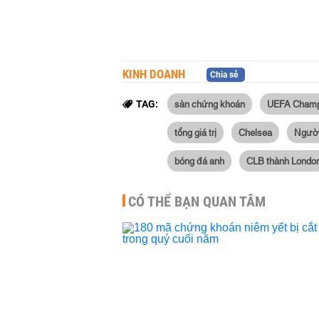
KINH DOANH
Chia sẻ
sàn chứng khoán
UEFA Champ
TAG:
tổng giá trị
Chelsea
Ngườ
bóng đá anh
CLB thành Londo
CÓ THỂ BẠN QUAN TÂM