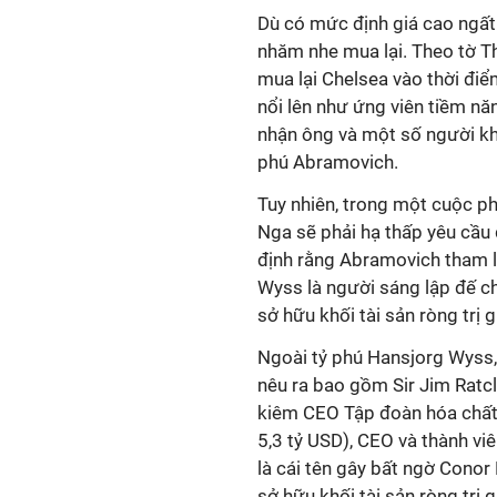
Dù có mức định giá cao ngất
nhăm nhe mua lại. Theo tờ Th
mua lại Chelsea vào thời điể
nổi lên như ứng viên tiềm nă
nhận ông và một số người khá
phú Abramovich.
Tuy nhiên, trong một cuộc ph
Nga sẽ phải hạ thấp yêu cầu
định rằng Abramovich tham l
Wyss là người sáng lập đế ch
sở hữu khối tài sản ròng trị g
Ngoài tỷ phú Hansjorg Wyss,
nêu ra bao gồm Sir Jim Ratclif
kiêm CEO Tập đoàn hóa chất I
5,3 tỷ USD), CEO và thành viê
là cái tên gây bất ngờ Conor
sở hữu khối tài sản ròng trị 