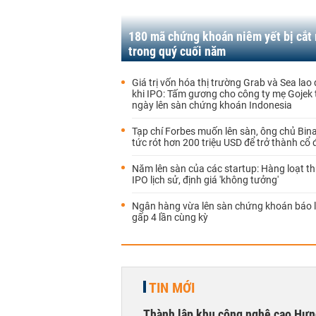
180 mã chứng khoán niêm yết bị cắt
trong quý cuối năm
Giá trị vốn hóa thị trường Grab và Sea lao
khi IPO: Tấm gương cho công ty mẹ Gojek 
ngày lên sàn chứng khoán Indonesia
Tạp chí Forbes muốn lên sàn, ông chủ Bin
tức rót hơn 200 triệu USD để trở thành cổ 
Năm lên sàn của các startup: Hàng loạt t
IPO lịch sử, định giá 'không tưởng'
Ngân hàng vừa lên sàn chứng khoán báo lã
gấp 4 lần cùng kỳ
TIN MỚI
Thành lập khu công nghệ cao Hưn