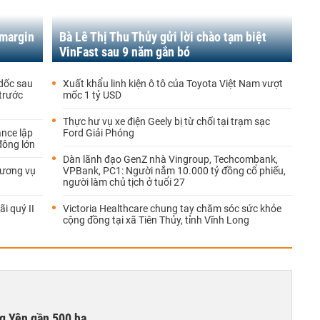
 margin
Bà Lê Thị Thu Thủy gửi lời chào tạm biệt
VinFast sau 9 năm gắn bó
 dốc sau
Xuất khẩu linh kiện ô tô của Toyota Việt Nam vượt
trước
mốc 1 tỷ USD
Thực hư vụ xe điện Geely bị từ chối tại trạm sạc
ance lập
Ford Giải Phóng
đông lớn
Dàn lãnh đạo GenZ nhà Vingroup, Techcombank,
hương vụ
VPBank, PC1: Người nắm 10.000 tỷ đồng cổ phiếu,
người làm chủ tịch ở tuổi 27
i quý II
Victoria Healthcare chung tay chăm sóc sức khỏe
cộng đồng tại xã Tiên Thủy, tỉnh Vĩnh Long
g Yên gần 500 ha