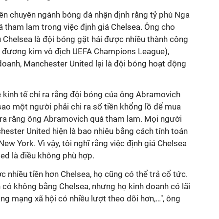
iên chuyên ngành bóng đá nhận định rằng tỷ phú Nga
tham lam trong việc định giá Chelsea. Ông cho
 Chelsea là đội bóng gặt hái được nhiều thành công
là đương kim vô địch UEFA Champions League),
doanh, Manchester United lại là đội bóng hoạt động
 kinh tế chỉ ra rằng đội bóng của ông Abramovich
 sao một người phải chi ra số tiền khổng lồ để mua
hỉ ra rằng ông Abramovich quá tham lam. Mọi người
chester United hiện là bao nhiêu bằng cách tính toán
w York. Vì vậy, tôi nghĩ rằng việc định giá Chelsea
ed là điều không phù hợp.
nhiều tiền hơn Chelsea, họ cũng có thể trả cổ tức.
n cỏ không bằng Chelsea, nhưng họ kinh doanh có lãi
ang mạng xã hội có nhiều lượt theo dõi hơn,…", ông