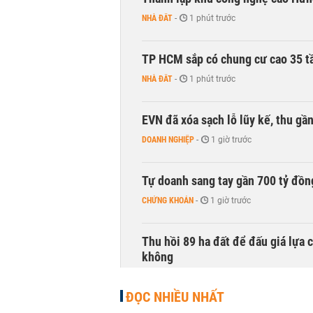
NHÀ ĐẤT
-
1 phút trước
TP HCM sắp có chung cư cao 35 tầ
NHÀ ĐẤT
-
1 phút trước
EVN đã xóa sạch lỗ lũy kế, thu g
DOANH NGHIỆP
-
1 giờ trước
Tự doanh sang tay gần 700 tỷ đồn
CHỨNG KHOÁN
-
1 giờ trước
Thu hồi 89 ha đất để đấu giá lựa 
không
NHÀ ĐẤT
-
1 giờ trước
ĐỌC NHIỀU NHẤT