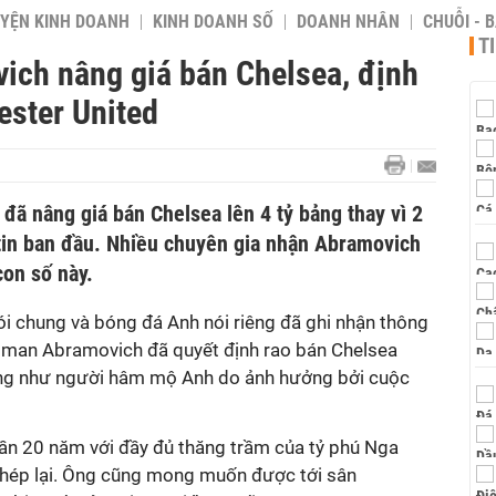
YỆN KINH DOANH
KINH DOANH SỐ
DOANH NHÂN
CHUỖI - 
T
ch nâng giá bán Chelsea, định
ester United
ã nâng giá bán Chelsea lên 4 tỷ bảng thay vì 2
in ban đầu. Nhiều chuyên gia nhận Abramovich
con số này.
ói chung và bóng đá Anh nói riêng đã ghi nhận thông
Roman Abramovich đã quyết định rao bán Chelsea
ũng như người hâm mộ Anh do ảnh hưởng bởi cuộc
gần 20 năm với đầy đủ thăng trầm của tỷ phú Nga
hép lại. Ông cũng mong muốn được tới sân