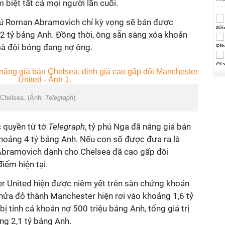
biệt tất cả mọi người lần cuối.
phú Roman Abramovich chỉ kỳ vọng sẽ bán được
2 tỷ bảng Anh. Đồng thời, ông sẵn sàng xóa khoản
à đội bóng đang nợ ông.
 Chelsea. (Ảnh:
Telegraph
).
c quyền từ tờ
Telegraph
, tỷ phú Nga đã nâng giá bán
hoảng 4 tỷ bảng Anh. Nếu con số được đưa ra là
Abramovich dành cho Chelsea đã cao gấp đôi
iểm hiện tại.
r United hiện được niêm yết trên sàn chứng khoán
nửa đỏ thành Manchester hiện rơi vào khoảng 1,6 tỷ
ị tính cả khoản nợ 500 triệu bảng Anh, tổng giá trị
ng 2,1 tỷ bảng Anh.