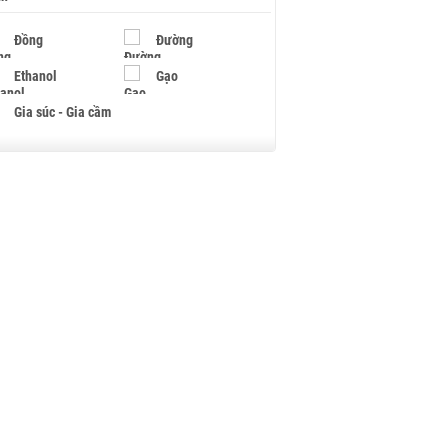
Đồng
Đường
Ethanol
Gạo
Gia súc - Gia cầm
Giấy
Gỗ
Hạt điều
Hồ tiêu - Hạt tiêu
Khí đốt
Kim loại khác
Mắc ca
Muối
Ngũ cốc
Nhựa - Hạt nhựa
Palladium
Phân bón