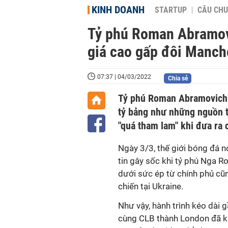
KINH DOANH
STARTUP
CÂU CHU
Tỷ phú Roman Abramovi
giá cao gấp đôi Manch
07:37 | 04/03/2022
Chia sẻ
Tỷ phú Roman Abramovich đ
tỷ bảng như những nguồn t
"quá tham lam" khi đưa ra 
Ngày 3/3, thế giới bóng đá n
tin gây sốc khi tỷ phú Nga 
dưới sức ép từ chính phủ c
chiến tại Ukraine.
Như vậy, hành trình kéo dài 
cùng CLB thành London đã k