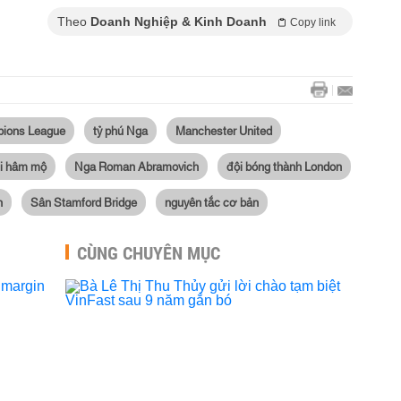
Theo
Doanh Nghiệp & Kinh Doanh
Copy link
ions League
tỷ phú Nga
Manchester United
i hâm mộ
Nga Roman Abramovich
đội bóng thành London
n
Sân Stamford Bridge
nguyên tắc cơ bản
CÙNG CHUYÊN MỤC