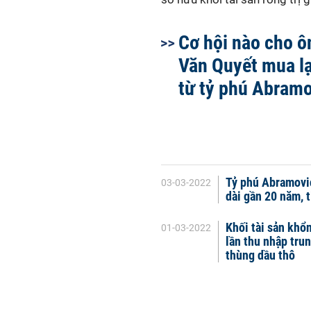
Cơ hội nào cho ô
Văn Quyết mua lạ
từ tỷ phú Abram
Tỷ phú Abramovic
03-03-2022
dài gần 20 năm, 
Khối tài sản khổ
01-03-2022
lần thu nhập trun
thùng dầu thô