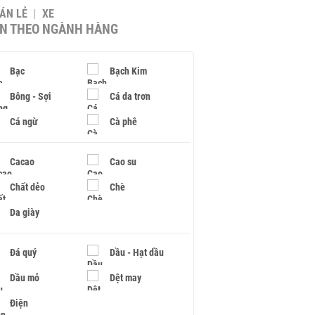
BÁN LẺ
XE
IN THEO NGÀNH HÀNG
Bạc
Bạch Kim
Bông - Sợi
Cá da trơn
Cá ngừ
Cà phê
Cacao
Cao su
Chất dẻo
Chè
Da giày
Đá quý
Dầu - Hạt dầu
Dầu mỏ
Dệt may
Điện