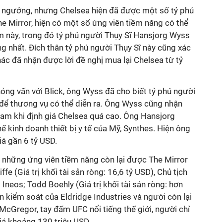
 ngưởng, nhưng Chelsea hiện đã được một số tỷ phú
e Mirror, hiện có một số ứng viên tiềm năng có thể
m này, trong đó tỷ phú người Thụy Sĩ Hansjorg Wyss
ng nhất. Đích thân tỷ phú người Thụy Sĩ này cũng xác
c đã nhận được lời đề nghị mua lại Chelsea từ tỷ
ỏng vấn với Blick, ông Wyss đã cho biết tỷ phú người
 để thương vụ có thể diễn ra. Ông Wyss cũng nhận
am khi định giá Chelsea quá cao. Ông Hansjorg
ế kinh doanh thiết bị y tế của Mỹ, Synthes. Hiện ông
iá gần 6 tỷ USD.
 những ứng viên tiềm năng còn lại được The Mirror
fe (Giá trị khối tài sản ròng: 16,6 tỷ USD), Chủ tịch
neos; Todd Boehly (Giá trị khối tài sản ròng: hơn
n kiểm soát của Eldridge Industries và người còn lại
 McGregor, tay đấm UFC nổi tiếng thế giới, người chỉ
giá khoảng 130 triệu USD.