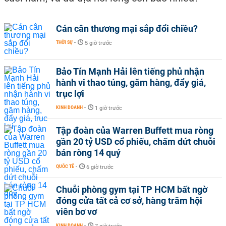
Cán cân thương mại sắp đổi chiều?
THỜI SỰ
-
5 giờ trước
Bảo Tín Mạnh Hải lên tiếng phủ nhận
hành vi thao túng, găm hàng, đẩy giá,
trục lợi
KINH DOANH
-
1 giờ trước
Tập đoàn của Warren Buffett mua ròng
gần 20 tỷ USD cổ phiếu, chấm dứt chuỗi
bán ròng 14 quý
QUỐC TẾ
-
6 giờ trước
Chuỗi phòng gym tại TP HCM bất ngờ
đóng cửa tất cả cơ sở, hàng trăm hội
viên bơ vơ
KINH DOANH
-