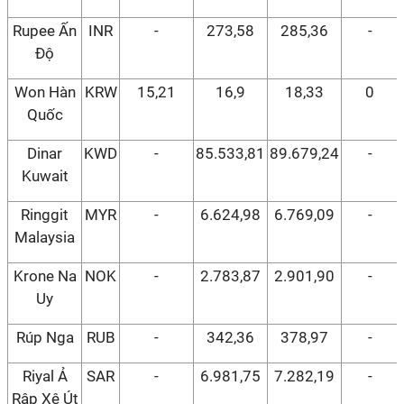
Rupee Ấn
INR
-
273,58
285,36
-
Độ
Won Hàn
KRW
15,21
16,9
18,33
0
Quốc
Dinar
KWD
-
85.533,81
89.679,24
-
Kuwait
Ringgit
MYR
-
6.624,98
6.769,09
-
Malaysia
Krone Na
NOK
-
2.783,87
2.901,90
-
Uy
Rúp Nga
RUB
-
342,36
378,97
-
Riyal Ả
SAR
-
6.981,75
7.282,19
-
Rập Xê Út