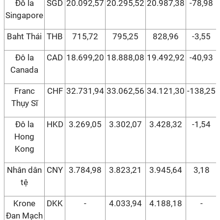
Đô la
SGD
20.092,57
20.295,52
20.987,38
-78,98
Singapore
Baht Thái
THB
715,72
795,25
828,96
-3,55
Đô la
CAD
18.699,20
18.888,08
19.492,92
-40,93
Canada
Franc
CHF
32.731,94
33.062,56
34.121,30
-138,25
Thụy Sĩ
Đô la
HKD
3.269,05
3.302,07
3.428,32
-1,54
Hong
Kong
Nhân dân
CNY
3.784,98
3.823,21
3.945,64
3,18
tệ
Krone
DKK
-
4.033,94
4.188,18
-
Đan Mạch