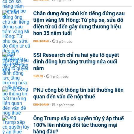
7 giờ trước
Chân dung ông chủ kín tiếng đứng sau
tiệm vàng Mi Hồng: Từ phụ xe, sửa đồ
điện tử cũ đến gây dựng thương hiệu
hơn 35 năm tuổi
KINH DOANH
-
3 giờ trước
SSI Research chỉ ra hai yếu tố quyết
định động lực tăng trưởng nửa cuối
năm
THỜI SỰ
-
1 phút trước
PNJ công bố thông tin bất thường liên
quan đến vấn đề nộp thuế
KINH DOANH
-
7 phút trước
Ông Trump sắp có quyền tùy ý áp thuế
100% lên những đối tác thương mại
hàng đầu?