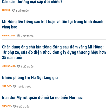
Cán cân thương mại sắp đổi chiều?
THỜI SỰ
-
5 giờ trước
Mi Hồng lên tiếng sau kết luận về tồn tại trong kinh doanh
vàng bạc
KINH DOANH
-
6 giờ trước
Chân dung ông chủ kín tiếng đứng sau tiệm vàng Mi Hồng:
Từ phụ xe, sửa đồ điện tử cũ đến gây dựng thương hiệu hơn
35 năm tuổi
KINH DOANH
-
3 giờ trước
Nhiều phòng trọ Hà Nội tăng giá
NHÀ ĐẤT
-
1 phút trước
Iran đòi Mỹ rút quân để mở lại eo biển Hormuz
QUỐC TẾ
-
6 giờ trước