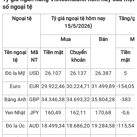
số ngoại tệ
Ngoại tệ
Tỷ giá ngoại tệ hôm nay
Tăng/gi
15/5/2026)
Mua
Bán
Mu
Tên ngoại
Mã
Tiền mặt
Chuyển
Tiền
tệ
NT
khoản
mặt
Đô la Mỹ
USD
26.107
26.137
26.387
5
Euro
EUR
29.922,46
30.224,71
31.499,89
-154,05
Bảng Anh
GBP
34.346,38
34.693,32
35.804,28
-383
Yen Nhật
JPY
160,49
162,11
170,68
-0,6
Đô la Úc
AUD
18.499,34
18.686,20
19.284,58
-115,54