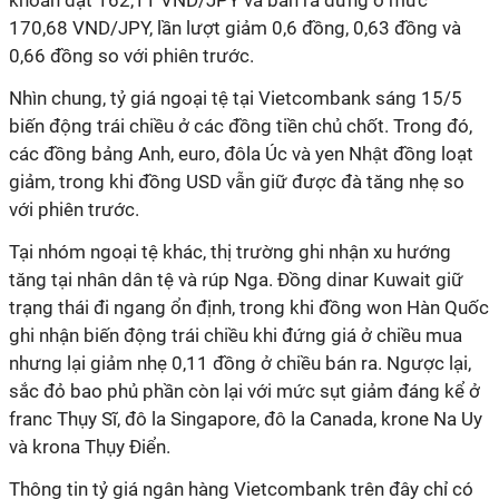
khoản đạt 162,11 VND/JPY và bán ra đứng ở mức
170,68 VND/JPY, lần lượt giảm 0,6 đồng, 0,63 đồng và
0,66 đồng so với phiên trước.
Nhìn chung, tỷ giá ngoại tệ tại Vietcombank sáng 15/5
biến động trái chiều ở các đồng tiền chủ chốt. Trong đó,
các đồng bảng Anh, euro, đôla Úc và yen Nhật đồng loạt
giảm, trong khi đồng USD vẫn giữ được đà tăng nhẹ so
với phiên trước.
Tại nhóm ngoại tệ khác, thị trường ghi nhận xu hướng
tăng tại nhân dân tệ và rúp Nga. Đồng dinar Kuwait giữ
trạng thái đi ngang ổn định, trong khi đồng won Hàn Quốc
ghi nhận biến động trái chiều khi đứng giá ở chiều mua
nhưng lại giảm nhẹ 0,11 đồng ở chiều bán ra. Ngược lại,
sắc đỏ bao phủ phần còn lại với mức sụt giảm đáng kể ở
franc Thụy Sĩ, đô la Singapore, đô la Canada, krone Na Uy
và krona Thụy Điển.
Thông tin tỷ giá ngân hàng Vietcombank trên đây chỉ có