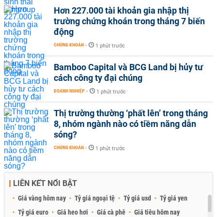
Hơn 227.000 tài khoản gia nhập thị
trường chứng khoán trong tháng 7 biến
động
CHỨNG KHOÁN
-
1 phút trước
Bamboo Capital và BCG Land bị hủy tư
cách công ty đại chúng
DOANH NGHIỆP
-
1 phút trước
Thị trường thường ‘phất lên’ trong tháng
8, nhóm ngành nào có tiềm năng dẫn
sóng?
CHỨNG KHOÁN
-
1 phút trước
LIÊN KẾT NỔI BẬT
Giá vàng hôm nay
Tỷ giá ngoại tệ
Tỷ giá usd
Tỷ giá yen
Tỷ giá euro
Giá heo hơi
Giá cà phê
Giá tiêu hôm nay