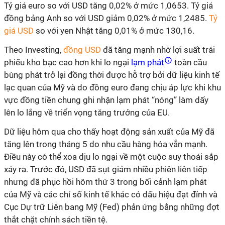
Tỷ giá euro so với USD tăng 0,02% ở mức 1,0653. Tỷ giá
đồng bảng Anh so với USD giảm 0,02% ở mức 1,2485.
Tỷ
giá USD
so với yen Nhật tăng 0,01% ở mức 130,16.
Theo Investing,
đồng USD
đã tăng mạnh nhờ lợi suất trái
phiếu kho bạc cao hơn khi lo ngại
lạm phát
toàn cầu
bùng phát trở lại đồng thời được hỗ trợ bởi dữ liệu kinh tế
lạc quan của Mỹ và do đồng euro đang chịu áp lực khi khu
vực đồng tiền chung ghi nhận lạm phát “nóng” làm dấy
lên lo lắng về triển vọng tăng trưởng của EU.
Dữ liệu hôm qua cho thấy hoạt động sản xuất của Mỹ đã
tăng lên trong tháng 5 do nhu cầu hàng hóa vẫn mạnh.
Điều này có thể xoa dịu lo ngại về một cuộc suy thoái sắp
xảy ra. Trước đó, USD đã sụt giảm nhiều phiên liên tiếp
nhưng đã phục hồi hôm thứ 3 trong bối cảnh lạm phát
của Mỹ và các chỉ số kinh tế khác có dấu hiệu đạt đỉnh và
Cục Dự trữ Liên bang Mỹ (Fed) phản ứng bằng những đợt
thắt chặt chính sách tiền tệ.