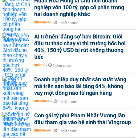
Huấn Hoa Hồng là Chủ tịch doanh
nghiệp vốn 100 tỷ, góp cổ phần trong
hai doanh nghiệp khác
KINH DOANH
-
1 phút trước
AI trở nên 'đáng sợ' hơn Bitcoin: Giới
đầu tư tháo chạy vì thị trường bốc hơi
40%, 150 tỷ USD bị rút không thương
tiếc
QUỐC TẾ
-
1 phút trước
Doanh nghiệp duy nhất sản xuất vàng
mã trên sàn báo lãi tăng 64%, không
vay một đồng nào từ ngân hàng
KINH DOANH
-
1 phút trước
Con gái tỷ phú Phạm Nhật Vượng lần
đầu tham gia vào hệ sinh thái Vingroup
KINH DOANH
-
1 phút trước