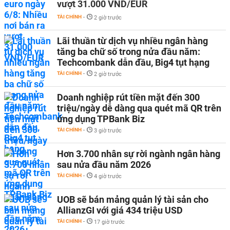
vượt 31.000 VND/EUR
TÀI CHÍNH
-
2 giờ trước
Lãi thuần từ dịch vụ nhiều ngân hàng
tăng ba chữ số trong nửa đầu năm:
Techcombank dẫn đầu, Big4 tụt hạng
TÀI CHÍNH
-
2 giờ trước
Doanh nghiệp rút tiền mặt đến 300
triệu/ngày dễ dàng qua quét mã QR trên
ứng dụng TPBank Biz
TÀI CHÍNH
-
3 giờ trước
Hơn 3.700 nhân sự rời ngành ngân hàng
sau nửa đầu năm 2026
TÀI CHÍNH
-
4 giờ trước
UOB sẽ bán mảng quản lý tài sản cho
AllianzGI với giá 434 triệu USD
TÀI CHÍNH
-
17 giờ trước