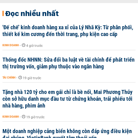
Đọc nhiều nhất
'Đế chế’ kinh doanh hàng xa xỉ của Lý Nhã Kỳ: Từ phân phối,
thiết kế kim cương đến thời trang, phụ kiện cao cấp
KINH DOANH
-
4 giờ trước
Thống đốc NHNN: Sửa đổi ba luật về tài chính để phát triển
thị trường vốn, giảm phụ thuộc vào ngân hàng
TÀI CHÍNH
-
19 giờ trước
Tặng nhà 120 tỷ cho em gái chỉ là bề nổi, Mai Phương Thúy
còn sở hữu danh mục đầu tư từ chứng khoán, trái phiếu tới
nhà hàng, phim ảnh
KINH DOANH
-
19 giờ trước
Một doanh nghiệp cảng biển không còn đáp ứng điều kiện
đại chúng, VietinBank quyết tâm thoái vốn