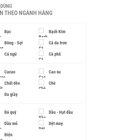
U DÙNG
IN THEO NGÀNH HÀNG
Bạc
Bạch Kim
Bông - Sợi
Cá da trơn
Cá ngừ
Cà phê
Cacao
Cao su
Chất dẻo
Chè
Da giày
Đá quý
Dầu - Hạt dầu
Dầu mỏ
Dệt may
Điện