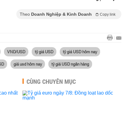
Theo
Doanh Nghiệp & Kinh Doanh
Copy link
VND/USD
tỷ giá USD
tỷ giá USD hôm nay
SD
giá usd hôm nay
tỷ giá USD ngân hàng
CÙNG CHUYÊN MỤC