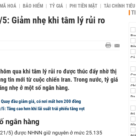
 MÃ HOÁ
BẢO HIỂM
TỶ GIÁ
PHI TIỀN MẶT
TÀI CHÍNH TIÊ
T
5: Giảm nhẹ khi tâm lý rủi ro
hôm qua khi tâm lý rủi ro được thúc đẩy nhờ thị
g tin mới từ cuộc chiến Iran. Trong nước, tỷ giá
ăng nhẹ ở một số ngân hàng.
: Quay đầu giảm giá, có nơi mất hơn 200 đồng
5: Tăng cao hơn khi lãi suất trái phiếu tăng vọt
số ngân hàng
21/5) được NHNN giữ nguyên ở mức 25.135