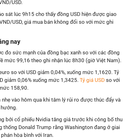
 VND/USD.
hảo sát lúc 9h15 cho thấy đồng USD hiện được giao
 VND/USD, giá mua bán không đổi so với mức ghi
áng nay
ớc đo sức mạnh của đồng bạc xanh so với các đồng
về mức 99,16 theo ghi nhận lúc 8h30 (giờ Việt Nam).
á euro so với USD giảm 0,04%, xuống mức 1,1620. Tỷ
SD giảm 0,06% xuống mức 1,3425.
Tỷ giá USD
so với
mức 158,90.
nhẹ vào hôm qua khi tâm lý rủi ro được thúc đẩy và
h hưởng.
ng bởi cổ phiếu Nvidia tăng giá trước khi công bố thu
ng thống Donald Trump rằng Washington đang ở giai
phán hòa bình với Iran.