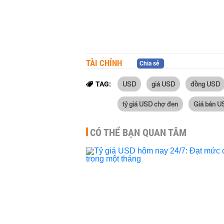
TÀI CHÍNH
Chia sẻ
USD
giá USD
đồng USD
TAG:
tỷ giá USD chợ đen
Giá bán U
CÓ THỂ BẠN QUAN TÂM