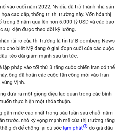
nổ vào cuối năm 2022, Nvidia đã trở thành nhà sản
họa cao cấp, thống trị thị trường này. Vốn hóa thị
ổ trong 3 năm qua lên hơn 5.000 tỷ USD và các báo
c sự kiện được theo dõi kỹ lưỡng.
hận rủi ro của thị trường là tin từ Bloomberg News
p cho biết Mỹ đang ở giai đoạn cuối của các cuộc
 dầu kéo dài giảm mạnh sau tin tức.
 lập pháp vào tối thứ 3 rằng cuộc chiến Iran có thể
 này, ông đã hoãn các cuộc tấn công mới vào Iran
 vùng Vịnh.
g đưa ra một giọng điệu lạc quan trong các bình
 muốn thực hiện một thỏa thuận.
 gần mức cao nhất trong sáu tuần sau chuỗi năm
tuần trước, nhờ kỳ vọng mạnh mẽ của thị trường rằng
 thế giới để chống lại cú sốc
lạm phát
do giá dầu