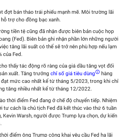
t đợt bán tháo trái phiếu mạnh mẽ. Môi trường lãi
 hỗ trợ cho đồng bạc xanh.
ường tiền tệ cũng đã nhận được biên bản cuộc họp
 bang (Fed). Biên bản ghi nhận phần lớn những người
iệc tăng lãi suất có thể sẽ trở nên phù hợp nếu lạm
% của Fed.
cho thấy tác động rõ ràng của giá dầu tăng vọt đối
sản xuất. Tăng trưởng
chỉ số giá tiêu dùng
hàng
đạt mức cao nhất kể từ tháng 5/2023, trong khi chỉ
ng tăng nhiều nhất kể từ tháng 12/2022.
ào thời điểm Fed đang ở chế độ chuyển tiếp. Nhiệm
 tư cách là chủ tịch Fed đã kết thúc vào thứ 6 tuần
g, Kevin Warsh, người được Trump lựa chọn, dự kiến
.
thời điểm ông Trump công khai yêu cầu Fed hạ lãi