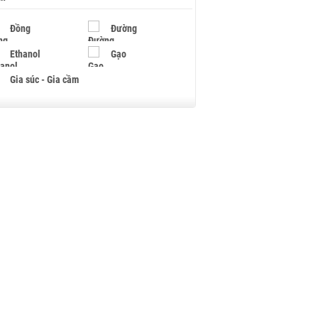
Đồng
Đường
Ethanol
Gạo
Gia súc - Gia cầm
Giấy
Gỗ
Hạt điều
Hồ tiêu - Hạt tiêu
Khí đốt
Kim loại khác
Mắc ca
Muối
Ngũ cốc
Nhựa - Hạt nhựa
Palladium
Phân bón