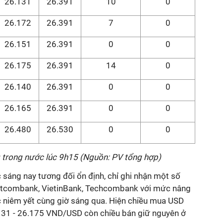
26.131
26.391
10
0
26.172
26.391
7
0
26.151
26.391
0
0
26.175
26.391
14
0
26.140
26.391
0
0
26.165
26.391
0
0
26.480
26.530
0
0
g trong nước lúc 9h15 (Nguồn: PV tổng hợp)
sáng nay tương đối ổn định, chỉ ghi nhận một số
Vietcombank, VietinBank, Techcombank với mức nâng
 niêm yết cùng giờ sáng qua. Hiện chiều mua USD
131 - 26.175 VND/USD còn chiều bán giữ nguyên ở