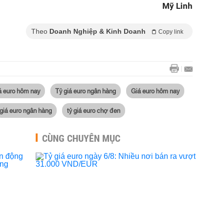
Mỹ Linh
Theo
Doanh Nghiệp & Kinh Doanh
Copy link
á euro hôm nay
Tỷ giá euro ngân hàng
Giá euro hôm nay
giá euro ngân hàng
tỷ giá euro chợ đen
CÙNG CHUYÊN MỤC