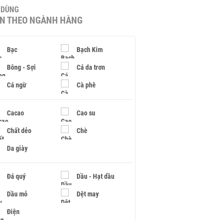
U DÙNG
IN THEO NGÀNH HÀNG
Bạc
Bạch Kim
Bông - Sợi
Cá da trơn
Cá ngừ
Cà phê
Cacao
Cao su
Chất dẻo
Chè
Da giày
Đá quý
Dầu - Hạt dầu
Dầu mỏ
Dệt may
Điện