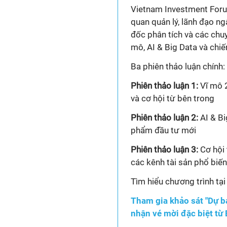
Vietnam Investment Foru
quan quản lý, lãnh đạo n
đốc phân tích và các chuy
mô, AI & Big Data và chi
Ba phiên thảo luận chính:
Phiên thảo luận 1:
Vĩ mô 2
và cơ hội từ bên trong
Phiên thảo luận 2:
AI & Bi
phẩm đầu tư mới
Phiên thảo luận 3:
Cơ hội 
các kênh tài sản phổ biến
Tìm hiểu chương trình tạ
Tham gia khảo sát "Dự b
nhận vé mời đặc biệt từ