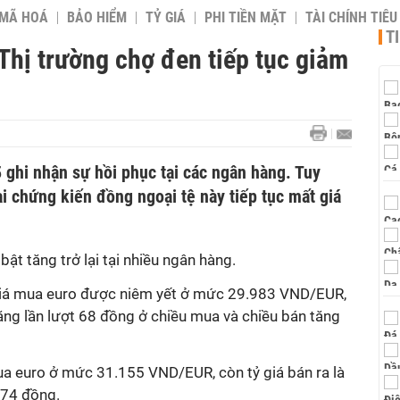
 MÃ HOÁ
BẢO HIỂM
TỶ GIÁ
PHI TIỀN MẶT
TÀI CHÍNH TIÊ
T
 Thị trường chợ đen tiếp tục giảm
 ghi nhận sự hồi phục tại các ngân hàng. Tuy
ại chứng kiến đồng ngoại tệ này tiếp tục mất giá
ật tăng trở lại tại nhiều ngân hàng.
 giá mua euro được niêm yết ở mức 29.983 VND/EUR,
ăng lần lượt 68 đồng ở chiều mua và chiều bán tăng
ua euro ở mức 31.155 VND/EUR, còn tỷ giá bán ra là
 74 đồng.