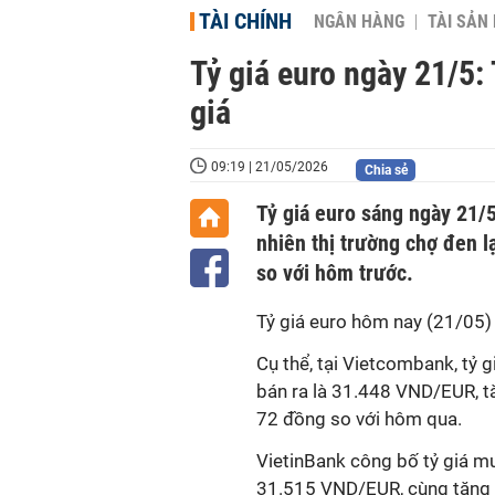
TÀI CHÍNH
NGÂN HÀNG
TÀI SẢN
Tỷ giá euro ngày 21/5:
giá
09:19 | 21/05/2026
Chia sẻ
Tỷ giá euro sáng ngày 21/5
nhiên thị trường chợ đen l
so với hôm trước.
Tỷ giá euro hôm nay (21/05) b
Cụ thể, tại Vietcombank, tỷ
bán ra là 31.448 VND/EUR, t
72 đồng so với hôm qua.
VietinBank công bố tỷ giá m
31.515 VND/EUR, cùng tăng