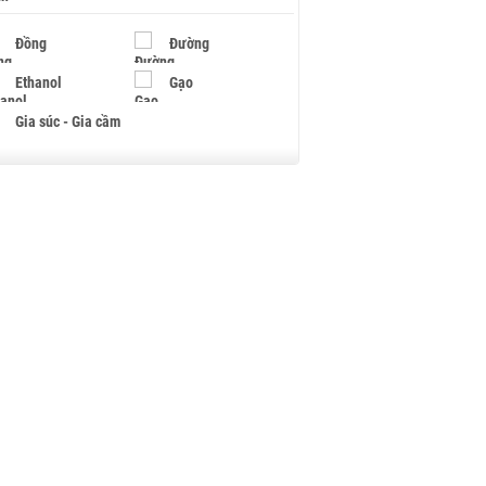
Đồng
Đường
Ethanol
Gạo
Gia súc - Gia cầm
Giấy
Gỗ
Hạt điều
Hồ tiêu - Hạt tiêu
Khí đốt
Kim loại khác
Mắc ca
Muối
Ngũ cốc
Nhựa - Hạt nhựa
Palladium
Phân bón