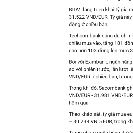
BIDV đang triển khai tỷ giá
31.522 VND/EUR. Tỷ giá này 
đồng ở chiều bán.
Techcombank cũng đã ghi nhậ
chiều mua vào, tăng 101 đồng
cao hơn 103 đồng lên mức 
Đối với Eximbank, ngân hàng 
so với phiên trước, lần lượ
VND/EUR ở chiều bán, tương
Trong khi đó, Sacombank ghi
VND/EUR - 31.981 VND/EUR. T
hôm qua.
Theo khảo sát, tỷ giá mua e
– 30.238 VND/EUR, trong khi
Trong nhóm ngân hàng được k