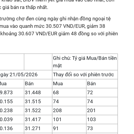
giá bán ra thấp nhất.
 trường chợ đen cùng ngày ghi nhận đồng ngoại tệ
iá mua vào quanh mức 30.507 VND/EUR, giảm 38
ra khoảng 30.607 VND/EUR giảm 48 đồng so với phiên
Ghi chú: Tỷ giá Mua/Bán tiền
mặt
gày 21/05/2026
Thay đổi so với phiên trước
Mua
Bán
Mua
Bán
9.873
31.448
68
72
0.155
31.515
74
74
0.238
31.522
208
201
0.039
31.417
101
103
0.136
31.271
91
73