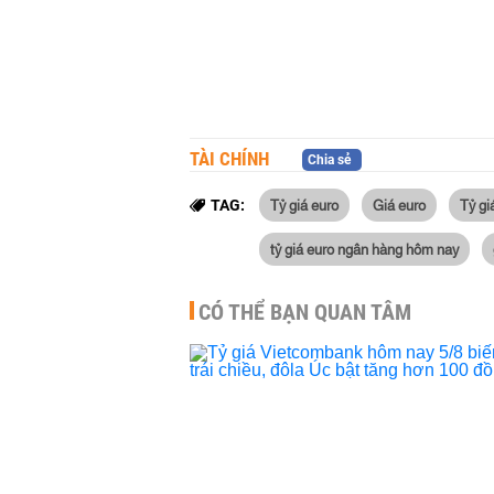
TÀI CHÍNH
Chia sẻ
Tỷ giá euro
Giá euro
Tỷ gi
TAG:
tỷ giá euro ngân hàng hôm nay
CÓ THỂ BẠN QUAN TÂM