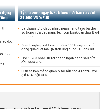
n động
Tỷ giá euro ngày 6/8: Nhiều nơi bán ra vượt
 đồng
31.000 VND/EUR
n thị
Lãi thuần từ dịch vụ nhiều ngân hàng tăng ba chữ
số trong nửa đầu năm: Techcombank dẫn đầu, Big4
tụt hạng
 lao dốc,
Doanh nghiệp rút tiền mặt đến 300 triệu/ngày dễ
dàng qua quét mã QR trên ứng dụng TPBank Biz
100 đồng
Hơn 3.700 nhân sự rời ngành ngân hàng sau nửa
đầu năm 2026
ăng
UOB sẽ bán mảng quản lý tài sản cho AllianzGI với
giá 434 triệu USD
àng mã trên sàn báo lãi tăng 64%, không vay một