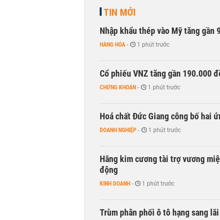
TIN MỚI
Nhập khẩu thép vào Mỹ tăng gần 
HÀNG HÓA
-
1 phút trước
Cổ phiếu VNZ tăng gần 190.000 đồ
CHỨNG KHOÁN
-
1 phút trước
Hoá chất Đức Giang công bố hai ứ
DOANH NGHIỆP
-
1 phút trước
Hãng kim cương tài trợ vương miệ
động
KINH DOANH
-
1 phút trước
Trùm phân phối ô tô hạng sang lã