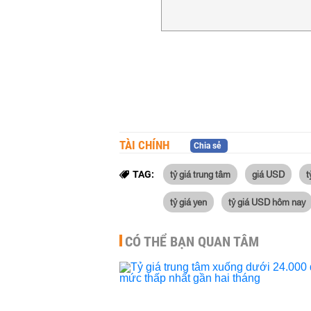
TÀI CHÍNH
Chia sẻ
tỷ giá trung tâm
giá USD
t
TAG:
tỷ giá yen
tỷ giá USD hôm nay
CÓ THỂ BẠN QUAN TÂM