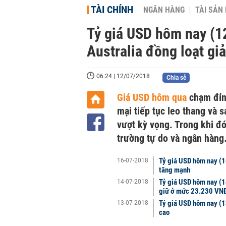
TÀI CHÍNH
NGÂN HÀNG
TÀI SẢN
Tỷ giá USD hôm nay (12
Australia đồng loạt giả
06:24 | 12/07/2018
Chia sẻ
Giá USD hôm qua
chạm đỉnh
mại tiếp tục leo thang và 
vượt kỳ vọng. Trong khi đó,
trường tự do và ngân hàng
Tỷ giá USD hôm nay (16
16-07-2018
tăng mạnh
Tỷ giá USD hôm nay (1
14-07-2018
giữ ở mức 23.230 VN
Tỷ giá USD hôm nay (1
13-07-2018
cao