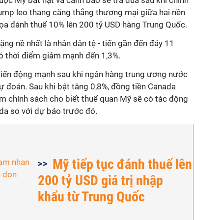
ộc Mỹ bắt nạt và cảnh báo sẽ trả đũa sau khi chính
ump leo thang căng thẳng thương mại giữa hai nền
i dọa đánh thuế 10% lên 200 tỷ USD hàng Trung Quốc.
nặng nề nhất là nhân dân tệ - tiến gần đến đáy 11
 có thời điểm giảm mạnh đến 1,3%.
biến động mạnh sau khi ngân hàng trung ương nước
ự đoán. Sau khi bật tăng 0,8%, đồng tiền Canada
àm chính sách cho biết thuế quan Mỹ sẽ có tác động
da so với dự báo trước đó.
Mỹ tiếp tục đánh thuế lên
200 tỷ USD giá trị nhập
khẩu từ Trung Quốc