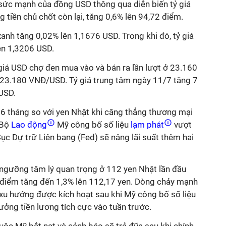
t sức mạnh của đồng USD thông qua diễn biến tỷ giá
 tiền chủ chốt còn lại, tăng 0,6% lên 94,72 điểm.
xanh tăng 0,02% lên 1,1676 USD. Trong khi đó, tỷ giá
ên 1,3206 USD.
 giá USD chợ đen mua vào và bán ra lần lượt ở 23.160
23.180 VNĐ/USD. Tỷ giá trung tâm ngày 11/7 tăng 7
USD.
 tháng so với yen Nhật khi căng thẳng thương mại
 Bộ
Lao động
Mỹ công bố số liệu
lạm phát
vượt
ục Dự trữ Liên bang (Fed) sẽ nâng lãi suất thêm hai
 ngưỡng tâm lý quan trọng ở 112 yen Nhật lần đầu
i điểm tăng đến 1,3% lên 112,17 yen. Dòng chảy mạnh
 xu hướng được kích hoạt sau khi Mỹ công bố số liệu
ưởng tiền lương tích cực vào tuần trước.