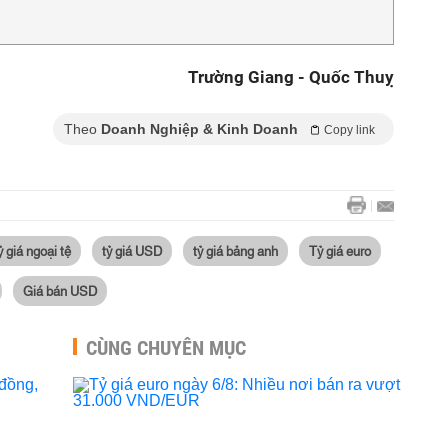
Trường Giang - Quốc Thuỵ
Theo
Doanh Nghiệp & Kinh Doanh
Copy link
ỷ giá ngoại tệ
tỷ giá USD
tỷ giá bảng anh
Tỷ giá euro
Giá bán USD
CÙNG CHUYÊN MỤC