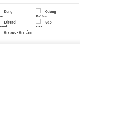
Đồng
Đường
Ethanol
Gạo
Gia súc - Gia cầm
Giấy
Gỗ
Hạt điều
Hồ tiêu - Hạt tiêu
Khí đốt
Kim loại khác
Mắc ca
Muối
Ngũ cốc
Nhựa - Hạt nhựa
Palladium
Phân bón