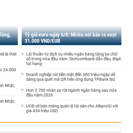
đồng,
Tỷ giá euro ngày 6/8: Nhiều nơi bán ra vượt
31.000 VND/EUR
ẽ là thời
Lãi thuần từ dịch vụ nhiều ngân hàng tăng ba chữ
số trong nửa đầu năm: Techcombank dẫn đầu, Big4
tụt hạng
ốc 24.000
Doanh nghiệp rút tiền mặt đến 300 triệu/ngày dễ
dàng qua quét mã QR trên ứng dụng TPBank Biz
yen Nhật,
Hơn 3.700 nhân sự rời ngành ngân hàng sau nửa
đầu năm 2026
yen Nhật,
UOB sẽ bán mảng quản lý tài sản cho AllianzGI với
giá 434 triệu USD