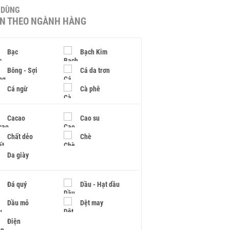
U DÙNG
IN THEO NGÀNH HÀNG
Bạc
Bạch Kim
Bông - Sợi
Cá da trơn
Cá ngừ
Cà phê
Cacao
Cao su
Chất dẻo
Chè
Da giày
Đá quý
Dầu - Hạt dầu
Dầu mỏ
Dệt may
Điện