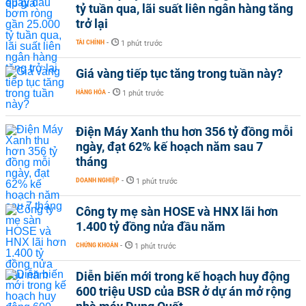
tỷ tuần qua, lãi suất liên ngân hàng tăng
trở lại
TÀI CHÍNH
-
1 phút trước
Giá vàng tiếp tục tăng trong tuần này?
HÀNG HÓA
-
1 phút trước
Điện Máy Xanh thu hơn 356 tỷ đồng mỗi
ngày, đạt 62% kế hoạch năm sau 7
tháng
DOANH NGHIỆP
-
1 phút trước
Công ty mẹ sàn HOSE và HNX lãi hơn
1.400 tỷ đồng nửa đầu năm
CHỨNG KHOÁN
-
1 phút trước
Diễn biến mới trong kế hoạch huy động
600 triệu USD của BSR ở dự án mở rộng