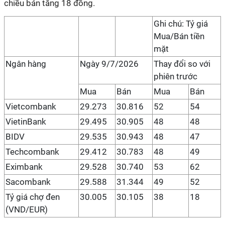
chiều bán tăng 18 đồng.
Ghi chú: Tỷ giá
Mua/Bán tiền
mặt
Ngân hàng
Ngày 9/7/2026
Thay đổi so với
phiên trước
Mua
Bán
Mua
Bán
Vietcombank
29.273
30.816
52
54
VietinBank
29.495
30.905
48
48
BIDV
29.535
30.943
48
47
Techcombank
29.412
30.783
48
49
Eximbank
29.528
30.740
53
62
Sacombank
29.588
31.344
49
52
Tỷ giá chợ đen
30.005
30.105
38
18
(VND/EUR)