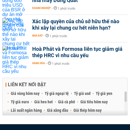
nhà máy Dung Quất
DOANH NGHIỆP
-
1 phút trước
Xác lập quyền của chủ sở hữu thế nào
khi xây lại chung cư hết niên hạn?
NHÀ ĐẤT
-
1 phút trước
Hoà Phát và Formosa liên tục giảm giá
thép HRC vì nhu cầu yếu
HÀNG HÓA
-
1 phút trước
LIÊN KẾT NỔI BẬT
Giá vàng hôm nay
Tỷ giá ngoại tệ
Tỷ giá usd
Tỷ giá yen
Tỷ giá euro
Giá heo hơi
Giá cà phê
Giá tiêu hôm nay
Lãi suất ngân hàng
Giá xăng dầu
Giá thép hôm nay
Giá sầu riêng
Giá thịt heo
Giá gạo
Giá cao su
Best Retail Brokers
Diễn đàn đầu tư Việt Nam 2026