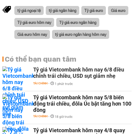
tỷ giá ngoại tệ
tỷ giá ngân hàng
Tỷ giá euro
Giá euro
Tỷ giá euro hôm nay
Tỷ giá euro ngân hàng
Giá euro hôm nay
tỷ giá euro ngân hàng hôm nay
Có thể bạn quan tâm
Tỷ giá Vietcombank hôm nay 6/8 điều
chỉnh trái chiều, USD sụt giảm nhẹ
TÀI CHÍNH
-
1 phút trước
Tỷ giá Vietcombank hôm nay 5/8 biến
động trái chiều, đôla Úc bật tăng hơn 100
đồng
TÀI CHÍNH
-
18 giờ trước
Tỷ giá Vietcombank hôm nay 4/8 quay