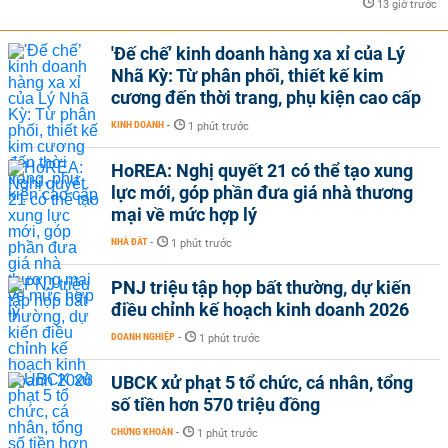
13 giờ trước
'Đế chế’ kinh doanh hàng xa xỉ của Lý
Nhã Kỳ: Từ phân phối, thiết kế kim
cương đến thời trang, phụ kiện cao cấp
KINH DOANH
-
1 phút trước
HoREA: Nghị quyết 21 có thể tạo xung
lực mới, góp phần đưa giá nhà thương
mại về mức hợp lý
NHÀ ĐẤT
-
1 phút trước
PNJ triệu tập họp bất thường, dự kiến
điều chỉnh kế hoạch kinh doanh 2026
DOANH NGHIỆP
-
1 phút trước
UBCK xử phạt 5 tổ chức, cá nhân, tổng
số tiền hơn 570 triệu đồng
CHỨNG KHOÁN
-
1 phút trước