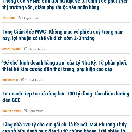
Thống đốc NHNN: Sửa đổi ba luật về tài chính để phát triển
thị trường vốn, giảm phụ thuộc vào ngân hàng
TÀI CHÍNH
-
11 giờ trước
Tổng Giám đốc MWG: Không mua cổ phiếu quỹ trong năm
nay, lợi nhuận có thể về đích sớm 2-3 tháng
DOANH NGHIỆP
-
16 giờ trước
'Đế chế’ kinh doanh hàng xa xỉ của Lý Nhã Kỳ: Từ phân phối,
thiết kế kim cương đến thời trang, phụ kiện cao cấp
KINH DOANH
-
1 phút trước
Tự doanh tiếp tục xả ròng hơn 700 tỷ đồng, tâm điểm hướng
đến GEE
CHỨNG KHOÁN
-
9 giờ trước
Tặng nhà 120 tỷ cho em gái chỉ là bề nổi, Mai Phương Thúy
còn sở hữu danh mục đầu tư từ chứng khoán, trái phiếu tới