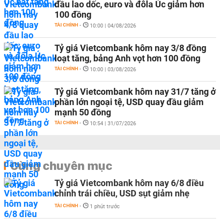
đầu lao dốc, euro và đôla Úc giảm hơn
100 đồng
TÀI CHÍNH
-
10:00 | 04/08/2026
Tỷ giá Vietcombank hôm nay 3/8 đồng
loạt tăng, bảng Anh vọt hơn 100 đồng
TÀI CHÍNH
-
10:00 | 03/08/2026
Tỷ giá Vietcombank hôm nay 31/7 tăng ở
phần lớn ngoại tệ, USD quay đầu giảm
mạnh 50 đồng
TÀI CHÍNH
-
10:54 | 31/07/2026
Cùng chuyên mục
Tỷ giá Vietcombank hôm nay 6/8 điều
chỉnh trái chiều, USD sụt giảm nhẹ
TÀI CHÍNH
-
1 phút trước